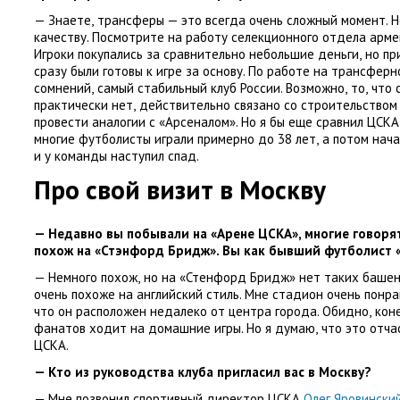
— Знаете
,
трансферы — это всегда очень сложный момент. Н
качеству. Посмотрите на работу селекционного отдела арме
Игроки покупались за сравнительно небольшие деньги
,
но пр
сразу были готовы к игре за основу. По работе на трансфер
сомнений
,
самый стабильный клуб России. Возможно
,
то
,
что 
практически нет
,
действительно связано со строительством
провести аналогии с «Арсеналом». Но я бы еще сравнил ЦСКА
многие футболисты играли примерно до 38 лет
,
а потом нач
и у команды наступил спад.
Про свой визит в Москву
— Недавно вы побывали на «Арене ЦСКА», многие говоря
похож на «Стэнфорд Бридж». Вы как бывший футболист
— Немного похож
,
но на «Стенфорд Бридж» нет таких башен 
очень похоже на английский стиль. Мне стадион очень понра
что он расположен недалеко от центра города. Обидно
,
кон
фанатов ходит на домашние игры. Но я думаю
,
что это отча
ЦСКА.
— Кто из руководства клуба пригласил вас в Москву?
— Мне позвонил спортивный директор ЦСКА
Олег Яровински