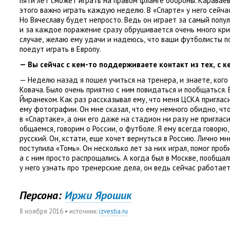
пяти лет сможет играть на правом фланге обороны. Каравае
этого важно играть каждую неделю. В «Спарте» у него сейча
Но Вячеславу будет непросто. Ведь он играет за самый попу
и за каждое поражение сразу обрушивается очень много кри
случае
,
желаю ему удачи и надеюсь
,
что ваши футболисты п
поедут играть в Европу.
— Вы сейчас с кем-то поддерживаете контакт из тех
,
с к
— Неделю назад я пошел учиться на тренера
,
и знаете
,
кого
Ковача. Было очень приятно с ним повидаться и пообщаться
Йиранеком. Как раз рассказывал ему
,
что меня ЦСКА приглас
ему фотографии. Он мне сказал
,
что ему немного обидно
,
что
в «Спартаке», а они его даже на стадион ни разу не приглас
общаемся
,
говорим о России
,
о футболе. Я ему всегда говорю
,
русский. Он
,
кстати
,
еще хочет вернуться в Россию. Лично м
поступила
«
Томь». Он несколько лет за них играл
,
помог проб
а с ним просто распрощались. А когда был в Москве
,
пообщали
у него узнать про тренерские дела
,
он ведь сейчас работае
Персона:
Иржи Ярошик
8 ноября 2016
• источник:
izvestia.ru