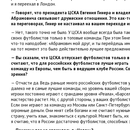
и я переехал в Лондон.
— Говорят
,
что президента ЦСКА Евгения Гинера и владе
Абрамовича связывают дружеские отношения. Это как-т
на переговорах
,
Гинер не настаивал на вашем переходе и
— Нет
,
такого точно не было. У ЦСКА вообще всегда была та
своих футболистов только в топовые команды. При этом Гине
что-то наподобие: «Абрамович мой друг
,
и ты перейдешь име
на тот момент это было действительно лучшее предложение
— Вы сказали
,
что ЦСКА отпускает футболистов только в
считают
,
что для российских футболистов лучше играть 
команду из Европы
,
чем быть в ведущем клубе России. С
зрения?
— Отчасти да. Ведь раньше много российских футболистов у
далеко не в самые лучшие команды
,
но уровень вашей сборн
игроки постоянно играют с грандами уровня
«
Реала», «Барсе
мастерство растет. Но
,
с другой стороны
,
у ваших футболист
Если они играют за команду из Москвы или Санкт-Петербург
огромные деньги. Они мнят себя богами и не считают нужны
страну
,
учить язык
,
знакомиться с культурой. Может быть
,
их 
я считаю
,
что в России достаточно футболистов
,
способных з