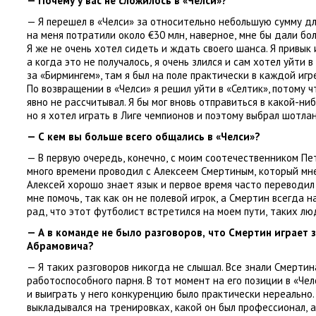
— Почему у вас не сложилось в «Челси»?
— Я перешел в «Челси» за относительно небольшую сумму дл
на меня потратили около €30 млн
,
наверное
,
мне бы дали бол
Я же не очень хотел сидеть и ждать своего шанса. Я привы
а когда это не получалось
,
я очень злился и сам хотел уйти в
за «Бирмингем», там я был на поле практически в каждой игре
По возвращении в «Челси» я решил уйти в «Селтик», потому 
явно не рассчитывал. Я бы мог вновь отправиться в какой-ни
но я хотел играть в Лиге чемпионов и поэтому выбрал шотла
— С кем вы больше всего общались в «Челси»?
— В первую очередь
,
конечно
,
с моим соотечественником Пе
много времени проводил с Алексеем Смертиным
,
который мне
Алексей хорошо знает язык и первое время часто переводил 
мне помочь
,
так как он не полевой игрок
,
а Смертин всегда н
рад
,
что этот футболист встретился на моем пути
,
таких лю
— А в команде не было разговоров
,
что Смертин играет з
Абрамовича?
— Я таких разговоров никогда не слышал. Все знали Смертин
работоспособного парня. В тот момент на его позиции в «Че
и выиграть у него конкуренцию было практически нереально.
выкладывался на тренировках
,
какой он был профессионал
,
а