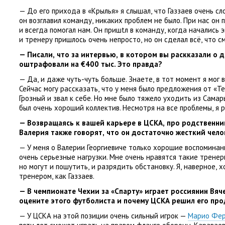
— До его прихода в «Крылья» я слышал
,
что Газзаев очень сл
он возглавил команду
,
никаких проблем не было. При нас он 
и всегда помогал нам. Он пришtл в команду
,
когда начались 
и тренеру пришлось очень непросто
,
но он сделал всё
,
что см
— Писали
,
что за интервью
,
в котором вы раскказали о д
оштрафовали на €400 тыс. Это правда?
— Да
,
и даже чуть-чуть больше. Знаете
,
в тот момент я мог 
Сейчас могу рассказать
,
что у меня было предложения от «Те
Грозный и звал к себе. Но мне было тяжело уходить из Самар
был очень хороший коллектив. Несмотря на все проблемы
,
я 
— Возвращаясь к вашей карьере в ЦСКА
,
про родственни
Валерия также говорят
,
что он достаточно жесткий чел
— У меня о Валерии Георгиевиче только хорошие воспоминани
очень серьезные нагрузки. Мне очень нравятся такие тренер
но могут и пошутить
,
и разрядить обстановку. Я
,
наверное
,
х
тренером
,
как Газзаев.
— В чемпионате Чехии за «Спарту» играет россиянин Вяче
оцените этого футболиста и почему ЦСКА решил его про
— У ЦСКА на этой позиции очень сильный игрок —
Марио Фе