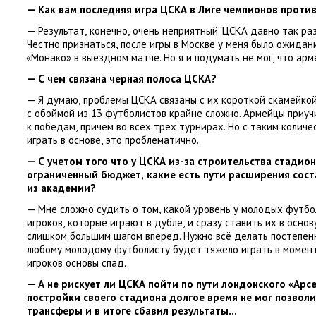
— Как вам последняя игра ЦСКА в Лиге чемпионов проти
— Результат
,
конечно
,
очень неприятный. ЦСКА давно так раз
Честно признаться
,
после игры в Москве у меня было ожидан
«
Монако» в выездном матче. Но я и подумать не мог
,
что арм
— С чем связана черная полоса ЦСКА?
— Я думаю
,
проблемы ЦСКА связаны с их короткой скамейкой
с обоймой из 13 футболистов крайне сложно. Армейцы приуч
к победам
,
причем во всех трех турнирах. Но с таким количе
играть в основе
,
это проблематично.
— С учетом того что у ЦСКА из-за строительства стадио
ограниченный бюджет
,
какие есть пути расширения сост
из академии?
— Мне сложно судить о том
,
какой уровень у молодых футбол
игроков
,
которые играют в дубле
,
и сразу ставить их в основ
слишком большим шагом вперед. Нужно всё делать постепен
любому молодому футболисту будет тяжело играть в момен
игроков основы спад.
— А не рискует ли ЦСКА пойти по пути лондонского
«
Арсе
постройки своего стадиона долгое время не мог позволи
трансферы и в итоге сбавил результаты…