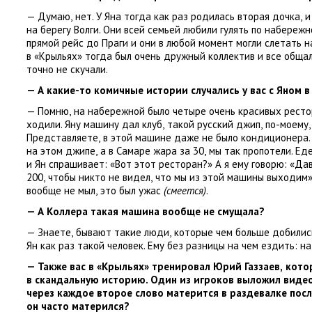
— Думаю
,
нет. У Яна тогда как раз родилась вторая дочка
,
и
на берегу Волги. Они всей семьей любили гулять по набережн
прямой рейс до Праги и они в любой момент могли слетать н
в «Крыльях» тогда был очень дружный коллектив и все обща
точно не скучали.
— А какие-то комичные истории случались у вас с Яном 
— Помню
,
на набережной было четыре очень красивых рест
ходили. Яну машину дал клуб
,
такой русский джип
,
по-моему
,
Представляете
,
в этой машине даже не было кондиционера. 
на этом джипе
,
а в Самаре жара за 30
,
мы так пропотели. Ед
и Ян спрашивает: «Вот этот ресторан?» А я ему говорю: «Д
200
,
чтобы никто не видел
,
что мы из этой машины выходим»
вообще не мыл
,
это был ужас
(смеется)
.
— А Коллера такая машина вообще не смущала?
— Знаете
,
бывают такие люди
,
которые чем больше добилис
Ян как раз такой человек. Ему без разницы на чем ездить: н
— Также вас в «Крыльях» тренировал Юрий Газзаев
,
кото
в скандальную историю. Один из игроков выложил виде
через каждое второе слово матерится в раздевалке после
он часто матерился?