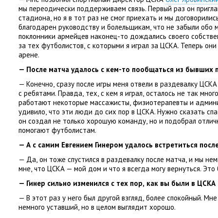
мы переодически поддерживаем связь. Первый раз он пригл
стадиона
,
но я в тот раз не смог приехать и мы договорилис
благодарен руководству и болельщикам
,
что не забыли обо м
поклонники армейцев наконец-то дождались своего собстве
за тех футболистов
,
с которыми я играл за ЦСКА. Теперь они
арене.
— После матча удалось с кем-то пообщаться из бывших 
— Конечно
,
сразу после игры меня отвели в раздевалку ЦСКА 
с ребятами. Правда
,
тех
,
с кем я играл
,
осталось не так много
работают некоторые массажисты
,
физиотерапевты и админ
удивило
,
что эти люди до сих пор в ЦСКА. Нужно сказать сп
он создал не только хорошую команду
,
но и подобрал отли
помогают футболистам.
— А с самим Евгением Гинером удалось встретиться посл
— Да
,
он тоже спустился в раздевалку после матча
,
и мы нем
мне
,
что ЦСКА — мой дом и что я всегда могу вернуться. Это 
— Гинер сильно изменился с тех пор
,
как вы были в ЦСКА 
— В этот раз у него был другой взгляд
,
более спокойный. Мне
немного уставший
,
но в целом выглядит хорошо.