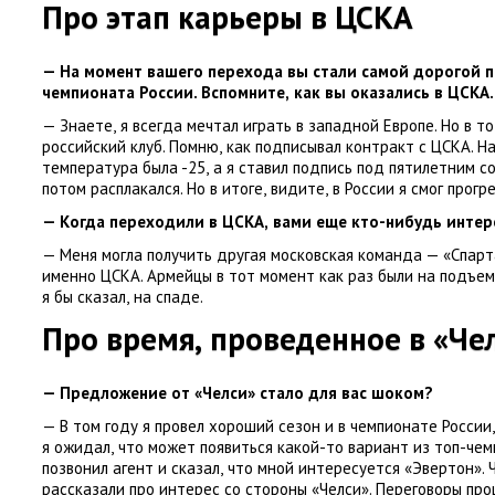
Про этап карьеры в ЦСКА
— На момент вашего перехода вы стали самой дорогой п
чемпионата России. Вспомните
,
как вы оказались в ЦСКА
— Знаете
,
я всегда мечтал играть в западной Европе. Но в 
российский клуб. Помню
,
как подписывал контракт с ЦСКА. На
температура была -25
,
а я ставил подпись под пятилетним 
потом расплакался. Но в итоге
,
видите
,
в России я смог прогр
— Когда переходили в ЦСКА
,
вами еще кто-нибудь интер
— Меня могла получить другая московская команда — «Спарта
именно ЦСКА. Армейцы в тот момент как раз были на подъе
я бы сказал
,
на спаде.
Про время
,
проведенное в «Че
— Предложение от «Челси» стало для вас шоком?
— В том году я провел хороший сезон и в чемпионате России
,
я ожидал
,
что может появиться какой-то вариант из топ-че
позвонил агент и сказал
,
что мной интересуется
«
Эвертон». 
рассказали про интерес со стороны
«
Челси». Переговоры пр