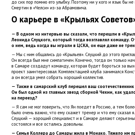
до сих пор помню его улыбку. Поэтому ни у кого и язык бы не
Смертин в «Челси» из-за Абрамовича.
О карьере в «Крыльях Советов
— В одном из интервью вы сказали
,
что перешли в «Крыл
Леонида Слуцкого
,
который тогда возглавлял команду. 
о нем
,
ведь когда вы играли в ЦСКА
,
он еще даже не тре
— Мы с ним общались до «Крыльев». Слуцкий до этого пригла
Он всегда был мне симпатичен. Конечно
,
тогда он только на
в Самаре создадут команду
,
которая будет бороться за вых
проект заинтересовал. Комплектацией клуба занимался Кон
а он всегда умел собрать хороший коллектив.
— Также в самарский клуб перешел ваш соотечественник
Он был одной из главных звезд сборной Чехии
,
как удал
на переезд?
— Я сам не мог поверить
,
что Ян поедет в Россию
,
а тем боле
было очень важно
,
что ему скажет тренер и что ему сказал я.
Слуцкий — хороший специалист и в Самаре делают серьезный
состоялся и все остались довольны.
— Семья Коллера до Самары жила в Монако. Тяжело им п