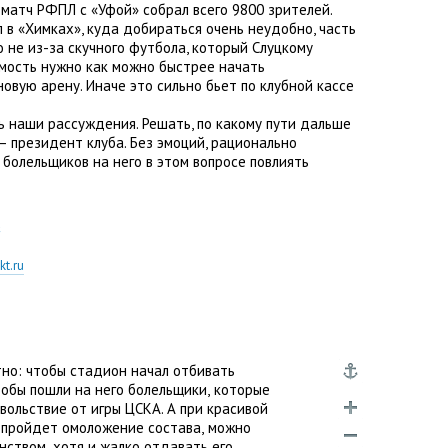
атч РФПЛ с «Уфой» собрал всего 9800 зрителей.
л в «Химках», куда добираться очень неудобно
,
часть
 не из-за скучного футбола
,
который Слуцкому
емость нужно как можно быстрее начать
новую арену. Иначе это сильно бьет по клубной кассе
ь наши рассуждения. Решать
,
по какому пути дальше
— президент клуба. Без эмоций
,
рационально
 болельщиков на него в этом вопросе повлиять
t.ru
тно: чтобы стадион начал отбивать
тобы пошли на него болельщики
,
которые
вольствие от игры ЦСКА. А при красивой
 пройдет омоложение состава
,
можно
онством
,
хотя и жалко отдавать его
,