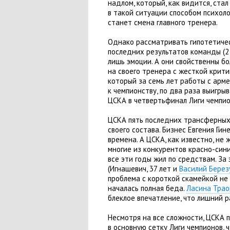
надлом
,
который
,
как видится
,
стал
в такой ситуации способом психол
станет смена главного тренера.
Однако рассматривать гипотетичес
последних результатов команды
(
2
лишь эмоции. А они свойственны б
на своего тренера с жесткой крити
который за семь лет работы с арм
к чемпионству
,
по два раза выигрыв
ЦСКА в четвертьфинал Лиги чемпио
ЦСКА пять последних трансферных 
своего состава. Бизнес Евгения Ги
времена. А ЦСКА
,
как известно
,
не 
многие из конкурентов красно-син
все эти годы жил по средствам. З
(
Игнашевич
,
37 лет и
Василий Берез
проблема с короткой скамейкой не
началась полная беда.
Ласина Трао
блеклое впечатление
,
что лишний р
Несмотря на все сложности
,
ЦСКА п
в основную сетку Лиги чемпионов
,
ч