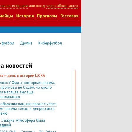
тая регистрация
или вход
через «Вконтакте»
мейцы
История
Прогнозы
Гостевая
-футбол
Другие
Киберфутбол
а новостей
ста — день в истории ЦСКА
нко: У Фукса повторная травма.
 прогнозы не будем, но около
ра месяцев ему еще
навливаться
 объяснил нам, как прошел через
ие травмы, слезы и депрессию к
овню
 Эджуке: Атмосфера была
шедшей