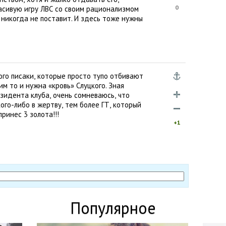
0
расивую игру ЛВС со своим рационализмом
никогда не поставит. И здесь тоже нужны
ого писаки
,
которые просто тупо отбивают
 им то и нужна
«
кровь» Слуцкого. Зная
зидента клуба
,
очень сомневаюсь
,
что
ого-либо в жертву
,
тем более ГТ
,
который
принес 3 золота!!!
+1
Популярное