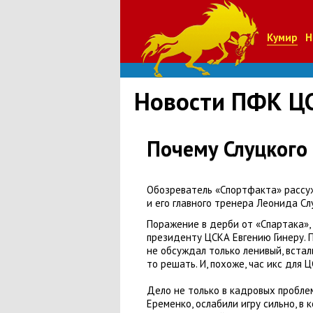
Кумир
Н
Новости ПФК Ц
Почему Слуцкого 
Обозреватель
«
Спортфакта» рассу
и его главного тренера Леонида Сл
Поражение в дерби от «Спартака»,
президенту ЦСКА Евгению Гинеру.
не обсуждал только ленивый
,
встал
то решать. И
,
похоже
,
час икс для Ц
Дело не только в кадровых пробле
Еременко
,
ослабили игру сильно
,
в 