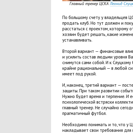
Главный тренер ЦСКА
Леонид Слуц
По большому счету у владельцев Ц
продать клуб. Но тут должен и пок
расстаться с проектом
,
которому о
хозяин будет решать
,
какие измен
устанавливать.
Второй вариант — финансовые влив
и усилить состав людьми уровня В
снимутся сами собой. И к Слуцком
крайне рациональный — в любой си
имеет под рукой.
И
,
наконец
,
третий вариант — пост
защиты. При таком развитии событ
Нужно будет время и терпение. И е
психологической встряски коллект
главный тренер. Не случайно сегод
прагматичный футбол.
Необходимо понимать и то
,
что у 
накладывает свои требования для 