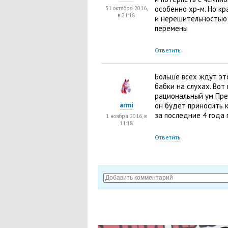
особенно хр-м. Но к
31 октября 2016,
в 21:18
и нерешительностью 
перемены
Ответить
Больше всех ждут эт
бабки на слухах. Вот
рациональный ум Пре
armi
он будет приносить к
за последние 4 года 
1 ноября 2016, в
11:18
Ответить