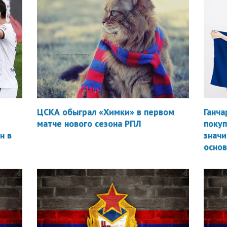
ЦСКА обыграл «Химки» в первом
Ганча
матче нового сезона РПЛ
покуп
н в
значи
осно