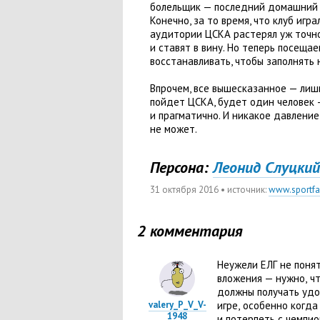
болельщик — последний домашний м
Конечно
,
за то время
,
что клуб игра
аудитории ЦСКА растерял уж точно
и ставят в вину. Но теперь посеща
восстанавливать
,
чтобы заполнять 
Впрочем
,
все вышесказанное — лиш
пойдет ЦСКА
,
будет один человек 
и прагматично. И никакое давление
не может.
Персона:
Леонид Слуцкий
31 октября 2016
• источник:
www.sportfak
2 комментария
Неужели ЕЛГ не поня
вложения — нужно
,
ч
должны получать удо
valery_P_V_V-
игре
,
особенно когда
1948
и потерпеть с чемпи