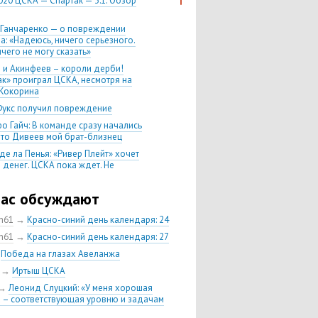
020 ЦСКА — Спартак — 3:1. Обзор
 Ганчаренко — о повреждении
а: «Надеюсь, ничего серьезного.
чего не могу сказать»
 и Акинфеев – короли дерби!
ак» проиграл ЦСКА, несмотря на
Кокорина
Фукс получил повреждение
о Гайч: В команде сразу начались
 что Дивеев мой брат-близнец
де ла Пенья: «Ривер Плейт» хочет
 денег. ЦСКА пока ждет. Не
, что сделка близка к завершению»
020 Химки — ЦСКА — 0:2. Обзор
час обсуждают
ch61
→
Красно-синий день календаря: 24
 матч сезона в РПЛ —
нейшая победа ЦСКА. Гончаренко
ch61
→
Красно-синий день календаря: 27
л 11 россиян в старте
→
Победа на глазах Авеланжа
нко — о Гайче: «Если покупаем за
→
Иртыш ЦСКА
 деньги, значит, рассчитываем как
овного форварда»
→
Леонид Слуцкий: «У меня хорошая
 – соответствующая уровню и задачам
енко: «Влашича сложно заменить,
аеву и Дзагоеву сегодня это