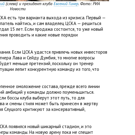
кий
(
слева) и президент клуба
Евгений Гинер
. Фото: РИА
Новости
СКА есть три варианта выхода из кризиса. Первый —
упатель найтись
,
и сам владелец ЦСКА — решиться
тдал 15 лет. Если продажа состоится
,
то уже новый
ения проводить и какие новые порядки
ания. Если ЦСКА удастся привлечь новых инвесторов
агнера Лава и Сейду Думбия
,
то многие вопросы
у будет меньше претензий
,
поскольку он тренер
туации лепит конкурентную команду из того
,
что
епенное омоложение состава
,
прежде всего линии
ий амбиций у команды должно поуменьшиться.
сли боссы клуба выберут этот путь
,
то для
ива и смены стиля может быть принесен в жертву
ня Слуцкого критикуют за консервативный
,
ЦСКА появился новый шикарный стадион
,
и это
игры команды. На новую арену пока не спешит