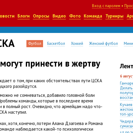
Вход с паролем
•
Прос
овости
Блоги
Опросы
Видео
Фото
Команда
Турниры
Ар
СКА
Футбол
Баскетбол
Хоккей
Женский футбол
Мини
могут принести в жертву
Лент
6 авгу
ждает о том
,
при каких обстоятельствах пути ЦСКА
Ганчаре
уцкого разойдутся.
Делать
полуто
 можно не сомневаться
,
добавило головной боли
восста
 Проблемы команды
,
которые в последнее время
Кучаев
и в полный рост. Очевидно
,
что армейцам надо что-
жесток
СКА наступил.
топ-ур
Чидера
мах
,
хотя
,
конечно
,
потери Алана Дзагоева и Романа
сумас
команде наблюдается какой-то психологически