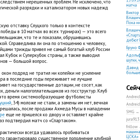
13.09.2
 следствием нерешенных проблем. Не исключено
,
что
матча
огической разрядки и катализатором новых надежд
Виктор
Влашич
Пока ни
кую отставку Слуцкого только в контексте
Влашич
 победы в 10 матчах во всех турнирах) — это всего
«Спарт
олельщикам
,
что те и показали
,
обрушившись
дебют 
кой. Справедлива ли она по отношению к человеку
,
Бруно 
ейцами трижды привел не самый богатый клуб России
ал Кубок и Суперкубок страны
,
а также выводил
Адольф
шутки,
нов — большой вопрос.
Давид 
окон подряд не тратил ни копейки не усиление
больше
уверен
нера в последние годы переживает не лучшие
живет на государственные дотации
,
не сосет
,
как
08.08.2
Сей
матча
их
,
деньги налогоплательщиков из госструктур. Клуб
а это время системообразующие футболисты
Andrei
Первый
уцкий
,
34) моложе не стали
,
а замены им нет
,
вечная
уверен
Andrei
выпусти
 решалась
,
после продажи Ахмеда Мусы в нападении
SMG
ре
еще не пришелся ко двору и оставляет крайне
Ганчаре
jura913
аз подтвердил матч со «Спартаком».
большие
на осн
frillow
машина
рактически всегда удавалось пробиваться
Ганчар
ЦСКА»
но Куч
то гарантировало существенное пополнение клубной