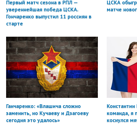
Первый матч сезона в РПЛ —
ЦСКА обыгр
увереннейшая победа ЦСКА.
матче новог
Гончаренко выпустил 11 россиян в
старте
Ганчаренко: «Влашича сложно
Константин 
заменить, но Кучаеву и Дзагоеву
команда, я 
сегодня это удалось»
коснулся мя