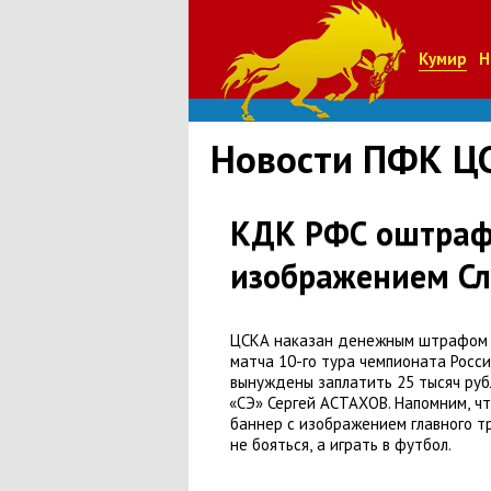
Кумир
Н
Новости ПФК Ц
КДК РФС оштрафо
изображением Сл
ЦСКА наказан денежным штрафом з
матча 10-го тура чемпионата Росс
вынуждены заплатить 25 тысяч руб
«
СЭ» Сергей АСТАХОВ. Напомним
,
чт
баннер с изображением главного т
не бояться
,
а играть в футбол.