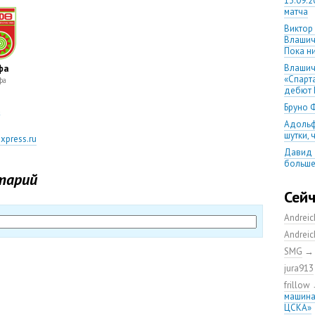
13.09.2
матча
Виктор
Влашич
Пока ни
Влашич
фа
«Спарт
фа
дебют 
Бруно 
Адольф
шутки,
xpress.ru
Давид 
больше
уверен
тарий
08.08.2
Сей
матча
Andrei
Первый
уверен
Andrei
выпусти
SMG
Ганчаре
jura913
большие
на осн
frillow
машина
Ганчар
ЦСКА»
но Куч