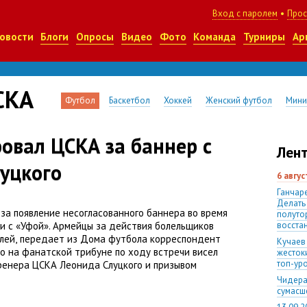
Вход с паролем
•
Прос
овости
Блоги
Опросы
Видео
Фото
Команда
Турниры
Ар
СКА
Футбол
Баскетбол
Хоккей
Женский футбол
Мини
вал ЦСКА за баннер с
Лент
уцкого
6 авгу
Ганчаре
Делать
а появление несогласованного баннера во время
полуто
ии с «Уфой». Армейцы за действия болельщиков
восста
лей
,
передает из Дома футбола корреспондент
Кучаев
о на фанатской трибуне по ходу встречи висел
жесток
топ-ур
ренера ЦСКА Леонида Слуцкого и призывом
Чидера
сумас