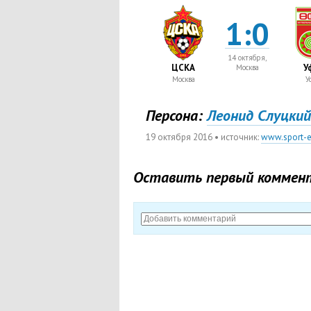
1:0
14 октября,
ЦСКА
У
Москва
Москва
У
Персона:
Леонид Слуцкий
19 октября 2016
• источник:
www.sport-e
Оставить первый коммен