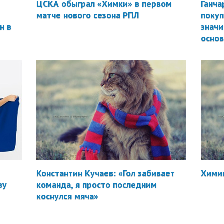
ЦСКА обыграл «Химки» в первом
Ганча
матче нового сезона РПЛ
покуп
н в
значи
осно
Константин Кучаев: «Гол забивает
Химик
ву
команда, я просто последним
коснулся мяча»