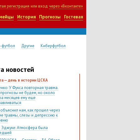
тая регистрация
или вход
через «Вконтакте»
мейцы
История
Прогнозы
Гостевая
-футбол
Другие
Киберфутбол
а новостей
ста — день в истории ЦСКА
нко: У Фукса повторная травма.
 прогнозы не будем, но около
ра месяцев ему еще
навливаться
 объяснил нам, как прошел через
ие травмы, слезы и депрессию к
овню
 Эджуке: Атмосфера была
шедшей