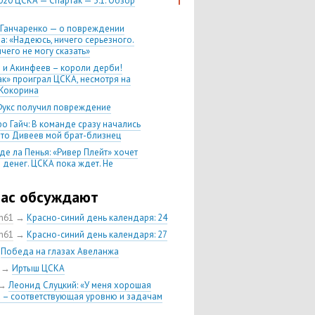
020 ЦСКА — Спартак — 3:1. Обзор
 Ганчаренко — о повреждении
а: «Надеюсь, ничего серьезного.
чего не могу сказать»
 и Акинфеев – короли дерби!
ак» проиграл ЦСКА, несмотря на
Кокорина
Фукс получил повреждение
о Гайч: В команде сразу начались
 что Дивеев мой брат-близнец
де ла Пенья: «Ривер Плейт» хочет
 денег. ЦСКА пока ждет. Не
, что сделка близка к завершению»
020 Химки — ЦСКА — 0:2. Обзор
час обсуждают
ch61
→
Красно-синий день календаря: 24
 матч сезона в РПЛ —
нейшая победа ЦСКА. Гончаренко
ch61
→
Красно-синий день календаря: 27
л 11 россиян в старте
→
Победа на глазах Авеланжа
нко — о Гайче: «Если покупаем за
→
Иртыш ЦСКА
 деньги, значит, рассчитываем как
овного форварда»
→
Леонид Слуцкий: «У меня хорошая
 – соответствующая уровню и задачам
енко: «Влашича сложно заменить,
аеву и Дзагоеву сегодня это