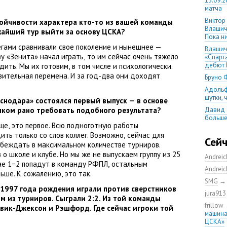
13.09.2
матча
Виктор
ойчивости характера кто-то из вашей команды
Влашич
жайший тур выйти за основу ЦСКА?
Пока ни
легами сравнивали свое поколение и нынешнее —
Влашич
ву
«
Зенита» начал играть
,
то им сейчас очень тяжело
«Спарт
дебют 
дить. Мы их готовим
,
в том числе и психологически.
ительная перемена. И за год-два они доходят
Бруно 
Адольф
шутки,
снодара» состоялся первый выпуск — в основе
ишком рано требовать подобного результата?
Давид 
больше
еще
,
это первое. Всю подноготную работы
уверен
дить только со слов коллег. Возможно
,
сейчас для
08.08.2
Сей
беждать в максимальном количестве турниров.
матча
о школе и клубе. Но мы же не выпускаем группу из 25
Andrei
Первый
чае 1−2 попадут в команду РФПЛ
,
остальным
уверен
Andrei
ньше. К сожалению
,
это так.
выпусти
SMG
Ганчаре
 1997 года рождения играли против сверстников
jura913
большие
м из турниров. Сыграли 2:2. Из той команды
на осн
frillow
ик-Джексон и Рэшфорд. Где сейчас игроки той
машина
Ганчар
ЦСКА»
но Куч