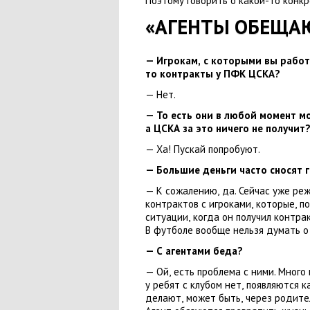
Поэтому говорить о какой-то конкр
«АГЕНТЫ ОБЕЩА
— Игрокам
,
с которыми вы работ
то контракты у ПФК ЦСКА?
— Нет.
— То есть они в любой момент м
а ЦСКА за это ничего не получит
— Ха! Пускай попробуют.
— Большие деньги часто сносят 
— К сожалению
,
да. Сейчас уже ре
контрактов с игроками
,
которые
,
по
ситуации
,
когда он получил контра
В футболе вообще нельзя думать о
— С агентами беда?
— Ой
,
есть проблема с ними. Много 
у ребят с клубом нет
,
появляются к
делают
,
может быть
,
через родите