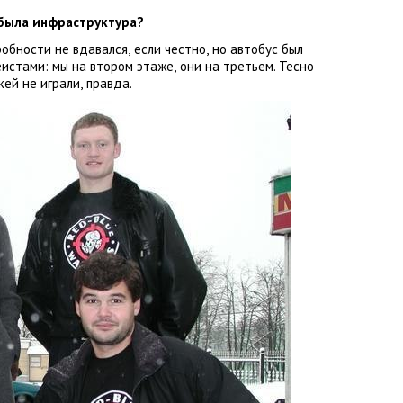
 была инфраструктура?
робности не вдавался
,
если честно
,
но автобус был
еистами: мы на втором этаже
,
они на третьем. Тесно
кей не играли
,
правда.