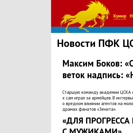
Кумир
Н
Новости ПФК Ц
Максим Боков: «
веток надпись: «
Старшую команду академии ЦСКА 
х сам играл за армейцев. В интерв
о вредном влиянии агентов на мол
драмах фанатов
«
Зенита».
«ДЛЯ ПРОГРЕССА
С МУЖИКАМИ»