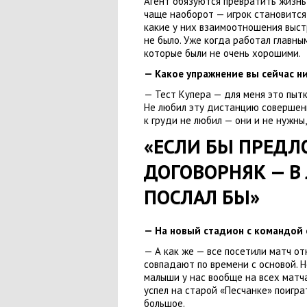
Агент обязуются превратить жизнь
чаще наоборот — игрок становитс
какие у них взаимоотношения выстр
не было. Уже когда работал главны
которые были не очень хорошими.
— Какое упражнение вы сейчас ни
— Тест Купера — для меня это пытк
Не любил эту дистанцию совершен
к груди не любил — они и не нужны
,
«ЕСЛИ БЫ ПРЕДЛ
ДОГОВОРНЯК — В
ПОСЛАЛ БЫ»
— На новый стадион с командой
— А как же — все посетили матч от
совпадают по времени с основой. 
малыши у нас вообще на всех матч
успел на старой
«
Песчанке» поигра
большое.