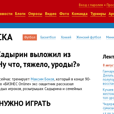
Вход с паролем
•
Прос
овости
Блоги
Опросы
Видео
Фото
Команда
Турниры
Ар
СКА
Футбол
Баскетбол
Хоккей
Женский футбол
Мини
Садырин выложил из
Лент
Ну что, тяжело, уроды?»
8 авгу
Ганчаре
Делать
сейчас тренирует
Максим Боков
,
который в конце 90-
полуто
ью
«
БИЗНЕС Online» экс-защитник рассказал
восста
одых игроков
,
розыгрышах Садырина и семейных
Кучаев
жесток
топ-ур
 НУЖНО ИГРАТЬ
Чидера
сумас