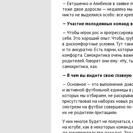
— Евтушенко и Алибеков в заявке 
тоже двое доросли — недалеко мы
никто не выделялся особо: все кре
— Участие молодежных команд в
— Чтобы игрок рос и прогрессирова
себя. Это хороший опыт. Чтобы
,
гру
в дискомфортные условия. Тут таки
и то аккуратно. Есть парни
,
которы
комфорта. Самокритика очень важ
родителей. Говорят они ему: «Ну
,
ты
самокритика
,
хах.
— В чем вы видите свою главную
— Основное — это выполнение дов
и активной футбольной единицы в 
которых мы отбираем
,
не раскрыва
присутствовал на наборах новых ре
смотрели на футбол совершено по-
их не родители притащили.
У них многое будет не получаться
,
на ютубе
,
как в некоторых команд
до рукоприкладства доходит. Это 