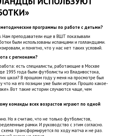
ЛЛАНДЦЫ ИСПОЛЬЗУЮТ
БОТКИ»
 методические программы по работе с детьми?
н. Нам преподаватели еще в ВШТ показывали
ботки были использованы испанцами и голландцами.
изировали
,
и понятно
,
что у нас нет таких условий.
бота с регионами?
работа: есть специалисты
,
работающие в Москве
анде 1995 года были футболисты из Владивостока
,
гих школ? В прошлом году у меня на просмотре был
у что на его позиции уже были игроки. Прошло какое-
таке». Вот такие истории случаются чаще
,
чем
ому команды всех возрастов играют по одной
чно. Но я считаю
,
что не только футболистов
,
пределенные рамки. И руководство с этим согласно.
 схема трансформируется по ходу матча и не раз.