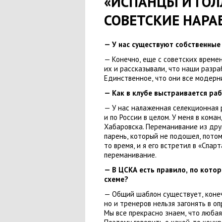
«ИСПАНЦЫ И ГО
СОВЕТСКИЕ НАРА
— У нас существуют собственные
— Конечно
,
еще с советских време
их и рассказывали
,
что наши разра
Единственное
,
что они все модерн
— Как в клубе выстраивается ра
— У нас налаженная селекционная 
и по России в целом. У меня в ком
Хабаровска. Переманивание из дру
парень
,
который не подошел
,
потом
то время
,
и я его встретил в «Спар
переманивание.
— В ЦСКА есть правило
,
по котор
схеме?
— Общий шаблон существует
,
коне
но и тренеров нельзя загонять в о
Мы все прекрасно знаем
,
что любая