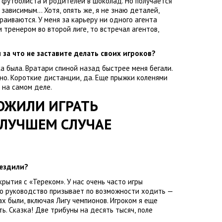
 футболиста и родителей в шоколад. Но получается
я зависимым… Хотя
,
опять же
,
я не знаю деталей
,
аиваются. У меня за карьеру ни одного агента
м тренером во второй лиге
,
то встречал агентов
,
 за что не заставите делать своих игроков?
а была. Вратари спиной назад быстрее меня бегали.
но. Короткие дистанции
,
да. Еще прыжки коленями
на самом деле.
ОЖИЛИ ИГРАТЬ
 ЛУЧШЕМ СЛУЧАЕ
 ездили?
крытия с «Тереком». У нас очень часто игры
Но руководство призывает по возможности ходить —
ах были
,
включая Лигу чемпионов.
Игроком я еще
ть. Сказка! Две трибуны на десять тысяч
,
поле