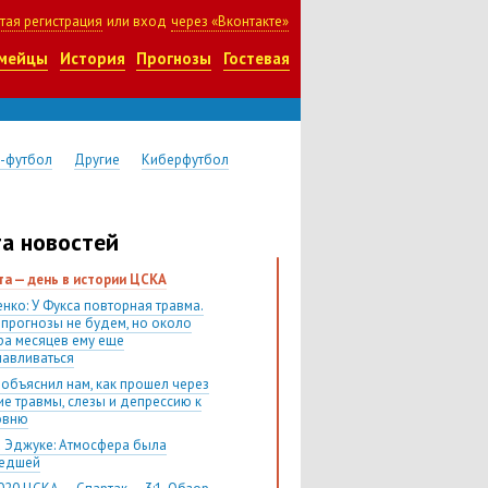
тая регистрация
или вход
через «Вконтакте»
мейцы
История
Прогнозы
Гостевая
-футбол
Другие
Киберфутбол
а новостей
ста — день в истории ЦСКА
нко: У Фукса повторная травма.
 прогнозы не будем, но около
ра месяцев ему еще
навливаться
 объяснил нам, как прошел через
ие травмы, слезы и депрессию к
овню
 Эджуке: Атмосфера была
шедшей