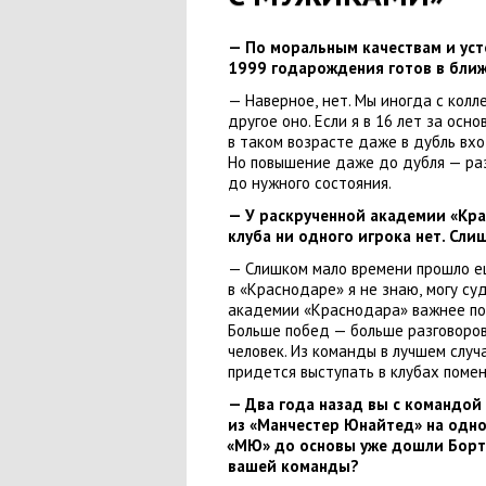
— По моральным качествам и уст
1999 годарождения готов в бли
— Наверное
,
нет. Мы иногда с кол
другое оно. Если я в 16 лет за осно
в таком возрасте даже в дубль вхо
Но повышение даже до дубля — раз
до нужного состояния.
— У раскрученной академии
«
Кра
клуба ни одного игрока нет. Сл
— Слишком мало времени прошло 
в «Краснодаре» я не знаю
,
могу су
академии
«
Краснодара» важнее по
Больше побед — больше разговоров 
человек. Из команды в лучшем слу
придется выступать в клубах поме
— Два года назад вы с командой
из «Манчестер Юнайтед» на одно
«
МЮ» до основы уже дошли Бортв
вашей команды?