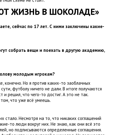
етной схеме не стоит.
ЮТ ЖИЗНЬ В ШОКОЛАДЕ»
аете
,
сейчас по 17 лет. С ними заключены какие-
огут собрать вещи и поехать в другую академию
,
?
голову молодым игрокам?
же
,
конечно. Но я против каких-то заоблачных
 сути
,
футболу ничего не дали. В итоге получаются
кт и решил
,
что чего-то достиг. А это не так.
 том
,
что уже всё умеешь.
их стало. Несмотря на то
,
что никаких соглашений
акие-то люди вокруг них. Не знаю
,
как они всё это
лей
,
но подписываются определенные соглашения.