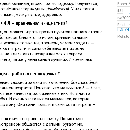
удалос
первой команды
,
играют за молодежку. Получается
,
Bober-
 от «Манчестера» ушли.
(Улыбается).
У них тогда
Констан
il84
→
пенькие
,
мускулистые
,
здоровые.
команд
rva200
мяча»
 ФНЛ — правильная инициатива?
Pozdee
ЦСКА о
ПОЛУЧ
нового
л
,
он должен играть против мужиков намного старше
Mefisto
бо говоря
,
били его по ногам
,
кричали. Ставили
Адольф
ЦСКА
е условия только мы
,
тренеры
,
можем создать —
е хотят расти
,
и сами себя выводят из зоны
ВЭБ по
на
,
но здесь опять возвращаемся к вопросу
этому?
 чего
,
ты же у меня самый лучший». И кончилась
Джоке
ЦСКА —
 цель
,
работая с молодежью?
Не уво
ольно сложной задачи по выявлению боеспособной
раннем возрасте. Понятно
,
что мальчишки 6 — 7 лет
,
ют все качества
,
заложенные в них. Но я часто
бят. И очень часто видел мальчишек
,
которые
другому. Они сами пришли и сами хотят играть —
но все имеют право на ошибку. Посмотришь
ах тренеры общаются с детьми: ругают их
,
неправильно. Нельзя таким образом ставить рамки
,