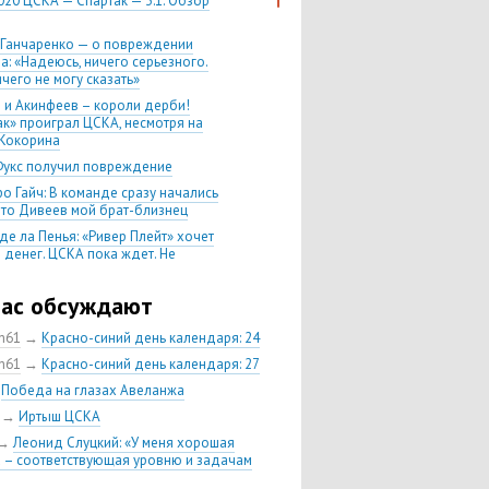
020 ЦСКА — Спартак — 3:1. Обзор
 Ганчаренко — о повреждении
а: «Надеюсь, ничего серьезного.
чего не могу сказать»
 и Акинфеев – короли дерби!
ак» проиграл ЦСКА, несмотря на
Кокорина
Фукс получил повреждение
о Гайч: В команде сразу начались
 что Дивеев мой брат-близнец
де ла Пенья: «Ривер Плейт» хочет
 денег. ЦСКА пока ждет. Не
, что сделка близка к завершению»
020 Химки — ЦСКА — 0:2. Обзор
час обсуждают
ch61
→
Красно-синий день календаря: 24
 матч сезона в РПЛ —
нейшая победа ЦСКА. Гончаренко
ch61
→
Красно-синий день календаря: 27
л 11 россиян в старте
→
Победа на глазах Авеланжа
нко — о Гайче: «Если покупаем за
→
Иртыш ЦСКА
 деньги, значит, рассчитываем как
овного форварда»
→
Леонид Слуцкий: «У меня хорошая
 – соответствующая уровню и задачам
енко: «Влашича сложно заменить,
аеву и Дзагоеву сегодня это