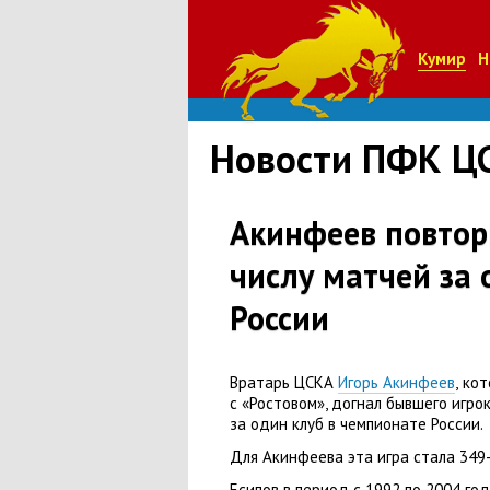
Кумир
Н
Новости ПФК Ц
Акинфеев повтор
числу матчей за 
России
Вратарь ЦСКА
Игорь Акинфеев
,
кот
с «Ростовом», догнал бывшего игро
за один клуб в чемпионате России.
Для Акинфеева эта игра стала 349-
Есипов в период с 1992 по 2004 го