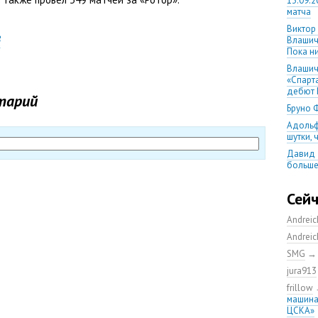
13.09.2
матча
Виктор
в
Влашич
Пока ни
Влашич
«Спарт
дебют 
тарий
Бруно 
Адольф
шутки,
Давид 
больше
уверен
08.08.2
Сей
матча
Andrei
Первый
уверен
Andrei
выпусти
SMG
Ганчаре
jura913
большие
на осн
frillow
машина
Ганчар
ЦСКА»
но Куч