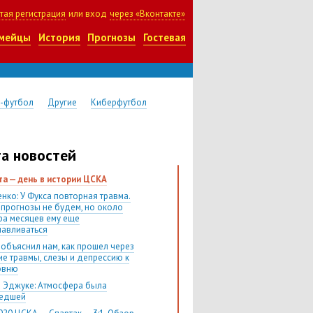
тая регистрация
или вход
через «Вконтакте»
мейцы
История
Прогнозы
Гостевая
-футбол
Другие
Киберфутбол
а новостей
ста — день в истории ЦСКА
нко: У Фукса повторная травма.
 прогнозы не будем, но около
ра месяцев ему еще
навливаться
 объяснил нам, как прошел через
ие травмы, слезы и депрессию к
овню
 Эджуке: Атмосфера была
шедшей