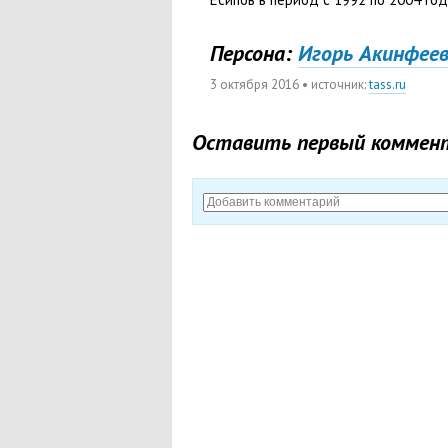
Персона:
Игорь Акинфее
3 октября 2016
• источник:
tass.ru
Оставить первый коммен