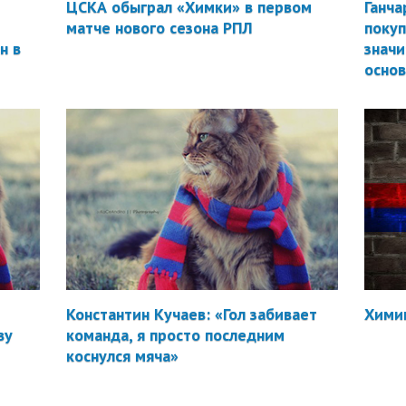
ЦСКА обыграл «Химки» в первом
Ганча
матче нового сезона РПЛ
покуп
н в
значи
осно
Константин Кучаев: «Гол забивает
Химик
ву
команда, я просто последним
коснулся мяча»