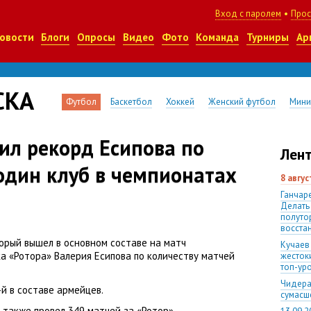
Вход с паролем
•
Прос
овости
Блоги
Опросы
Видео
Фото
Команда
Турниры
Ар
СКА
Футбол
Баскетбол
Хоккей
Женский футбол
Мини
ил рекорд Есипова по
Лент
один клуб в чемпионатах
8 авгу
Ганчаре
Делать
полуто
восста
орый вышел в основном составе на матч
Кучаев
ка
«
Ротора» Валерия Есипова по количеству матчей
жесток
топ-ур
Чидера
й в составе армейцев.
сумас
д также провел 349 матчей за «Ротор».