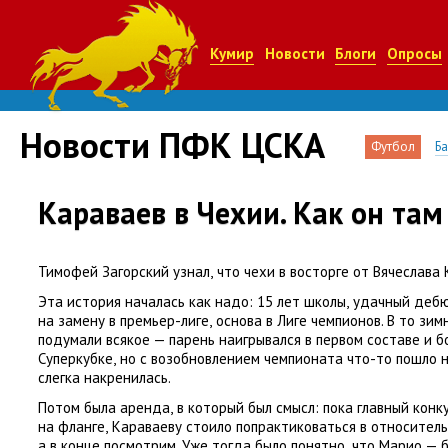
Кумир
Новости
Блоги
Опросы
Новости ПФК ЦСКА
Футбол
Б
Караваев в Чехии. Как он там
Тимофей Загорский узнал
,
что чехи в восторге от Вячеслава 
Эта история началась как надо: 15 лет школы
,
удачный дебю
на замену в премьер-лиге
,
основа в Лиге чемпионов. В то зи
подумали всякое — парень наигрывался в первом составе и 
Суперкубке
,
но с возобновлением чемпионата что-то пошло н
слегка накренилась.
Потом была аренда
,
в который был смысл: пока главный ко
на фланге
,
Караваеву стоило попрактиковаться в относительн
а в конце посмотрим. Уже тогда было понятно
,
что Марио — 