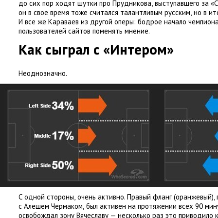
до сих пор ходят шутки про Прудникова
,
выступавшего за «С
он в свое время тоже считался талантливым русским
,
но в ит
И все же Караваев из другой оперы: бодрое начало чемпион
пользователей сайтов поменять мнение.
Как сыграл с «Интером»
Неоднозначно.
С одной стороны
,
очень активно. Правый фланг
(
оранжевый),
с Алешем Чермаком
,
был активен на протяжении всех 90 мин
освобождал зону Вячеславу — несколько раз это приводило