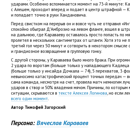
ударами. Особенно вспоминается момент на 73-й минуте: Ка
с Алешем
,
проходит вперед и подает в центр штрафной — К
и попадает точно в руки Хандановича.
Перед свистком на перерыв он и вовсе чуть не отправил
«
Ин
спокойно обыграл Д′Амброзио на левом фланге
,
вошел в штр
на дальнюю
,
где Караваеву оставалось просто попасть по м
пролетел в нескольких сантиметрах от штанги. Хотя это не
третий гол через 50 минут и сотворить в некотором смысле 
и грандиозное возвращение в групповую гонку.
С другой стороны
,
у Караваева было много брака. При огром
2 удара по воротам
(
больше только у нападающего Кадлеца —
(
больше только у инсайда Дочкала — 74), 5 перехватов
,
3 фол
невыносимо катастрофический процент точных передач — вс
сама команда
,
несмотря на счет
,
провела матч немногим лу
ударов в створ и 50% владения мячом. Причины
,
по которым 
ситуации
,
скрываются в
тексте Алексея Логинова
, но если л
всего один момент
.
Автор Тимофей Загорский
Персона:
Вячеслав Караваев