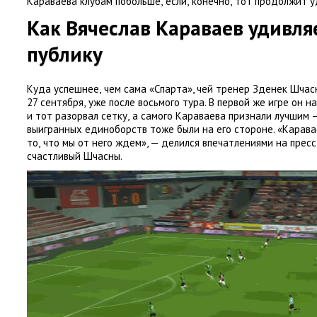
Караваева клубам побольше
,
если
,
конечно
,
тот продолжит у
Как Вячеслав Караваев удивля
публику
Куда успешнее
,
чем сама
«
Спарта», чей тренер Зденек Шчас
27 сентября
,
уже после восьмого тура. В первой же игре он 
и тот разорвал сетку
,
а самого Караваева признали лучшим 
выигранных единоборств тоже были на его стороне. «Карав
то
,
что мы от него ждем», — делился впечатлениями на пре
счастливый Шчасны.