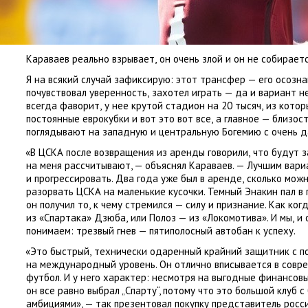
Караваев реально взрывает
,
он очень злой и он не собирает
Я на всякий случай зафиксирую: этот трансфер — его осозн
почувствовал уверенность
,
захотел играть — да и вариант н
всегда фаворит
,
у нее крутой стадион на 20 тысяч
,
из котор
постоянные еврокубки и вот это вот все
,
а главное — близос
поглядывают на западную и центральную Богемию с очень д
«
В ЦСКА после возвращения из аренды говорили
,
что будут 
на меня рассчитывают, — объяснял Караваев. — Лучшим вари
и прогрессировать. Два года уже был в аренде
,
сколько можн
разорвать ЦСКА на маленькие кусочки. Темный Энакин пал в
он получил то
,
к чему стремился — силу и признание. Как ко
из «Спартака» Дзюба
,
или Полоз — из «Локомотива». И мы
,
и 
понимаем: трезвый гнев — пятиполосный автобан к успеху.
«
Это быстрый
,
технически одаренный крайний защитник с п
на международный уровень. Он отлично вписывается в сов
футбол. И у него характер: несмотря на выгодные финансов
он все равно выбрал „Спарту“, потому что это большой клуб 
амбициями», — так презентовал покупку представитель росс