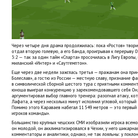
Через четыре дня драма продолжилась: пока
«
Ростов» твор
отдал вторую голевую
,
а его банда
,
проигрывая к перерыву 0
3:2 — так за один тайм
«
Спарта» просочилась в Лигу Европы
,
миланский
«
Интер» и «Саутгемптон».
Еще через две недели зажглась третья — пражанам она при
Болеслав», а гостю из России — местную славу
,
признание фа
в символической сборной шестого тура с приятными коммент
юноша выиграл конкуренцию у зарекомендовавшего себя Он
аргументировал выбор главного тренера: разогнал атаку
,
ко
Лафата
,
а через несколько минут исполнил угловой
,
который 
Помимо этого Караваев набегал 11 549 метров — это первый
игроков команды».
Большинство крупных чешских СМИ изобразили игрока всем
он молодой
,
он акклиматизировался в Чехии
,
у него шикарна
комментаторы и аналитики
,
однако
,
не так лояльны: у покло