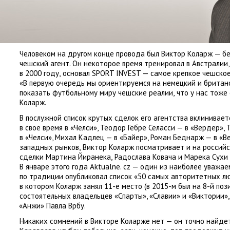
Человеком на другом конце провода был Виктор Коларж — б
чешский агент. Он некоторое время тренировал в Австралии
,
в 2000 году
,
основал SPORT INVEST — самое крепкое чешское
«В первую очередь мы ориентируемся на немецкий и британ
показать футбольному миру чешские реалии
,
что у нас тоже
Коларж.
В послужной список крутых сделок его агентства вклинивает
в свое время в «Челси», Теодор Гебре Селасси — в «Вердер»,
в «Челси», Михал Кадлец — в «Байер», Роман Беднарж — в «В
западных рынков
,
Виктор Коларж посматривает и на российс
сделки Мартина Йиранека
,
Радослава Ковача и Марека Сухи
В январе этого года Aktualne. cz — один из наиболее уважа
по традиции опубликовал список
«
50 самых авторитетных лю
в котором Коларж занял 11-е место
(
в 2015-м был на 8-й поз
состоятельных владельцев
«
Спарты», «Славии» и «Виктории»
«
Анжи» Павла Врбу.
Никаких сомнений в Викторе Коларже нет — он точно найдет