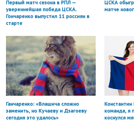
Первый матч сезона в РПЛ —
ЦСКА обыгр
увереннейшая победа ЦСКА.
матче новог
Гончаренко выпустил 11 россиян в
старте
Ганчаренко: «Влашича сложно
Константин 
заменить, но Кучаеву и Дзагоеву
команда, я 
сегодня это удалось»
коснулся мя