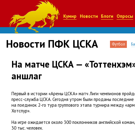
Кумир
Новости
Блоги
Опросы
Новости ПФК ЦСКА
Футбол
Б
На матче ЦСКА — «Тоттенхэм»
аншлаг
Первый в истории
«
Арены ЦСКА» матч Лиги чемпионов пройд
пресс-служба ЦСКА. Сегодня утром были проданы последние
на поединок 2-го тура группового этапа турнира между
«
арм
Хотспур».
На игре ожидается около 300 поклонников английской коман
30 тыс. человек.