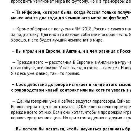
проходить чемпионат мира по футболу. Но и в трансферы де
— Та эйфория
,
которая была
,
когда Россия только получ
менее чем за два года до чемпионата мира по футболу?
— Кроме эйфории от получения ЧМ-2018
,
Россия с самого на
за подготовку. Для них это важное событие и особая честь. 
хорошо
,
и это будет лучший чемпионат в мире.
— Вы играли и в Европе
,
в Англии
,
и в чем разница с Росс
— Прежде всего — расстояния. В Европе и в Англии на игру 
на автобусе
,
все близко. У нас выезд в гости — самолет. Иног
Я здесь уже давно
,
так что привык.
— Срок действия договора истекает в конце этого сезон
с руководством новый контракт или вы хотите уехать в 
— Да
,
мы говорили уже и сейчас ведутся переговоры. Сейчас
Вполне вероятно
,
что останусь в ЦСКА ещё на некоторое вр
прежде всего от них. Если они хотят
,
чтобы я продолжил игр
первоочередная моя цель. Но при этом я думаю о других стр
— Вы хотели бы остаться
,
чтобы научиться различать бр