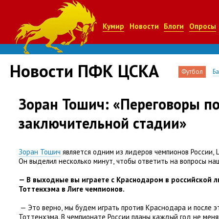
Кумир
Новости
Блоги
Опросы
Новости ПФК ЦСКА
Футбол
Б
Зоран Тошич: «Переговоры по
заключительной стадии»
Зоран Тошич
является одним из лидеров чемпионов России
,
Он выделил несколько минут
,
чтобы ответить на вопросы на
— В выходные вы играете с Краснодаром в российской л
Тоттенхэма в Лиге чемпионов.
— Это верно
,
мы будем играть против Краснодара и после э
Тоттенхэма. В чемпионате России планы каждый год не меня