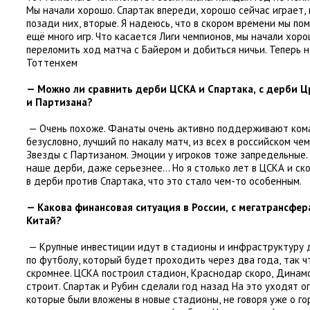
Мы начали хорошо. Спартак впереди
,
хорошо сейчас играет
,
позади них
,
вторые. Я надеюсь
,
что в скором времени мы по
ещё много игр. Что касается Лиги чемпионов
,
мы начали хоро
переломить ход матча с Байером и добиться ничьи. Теперь
Тоттенхем
— Можно ли сравнить дерби ЦСКА и Спартака
,
с дерби Ц
и Партизана?
— Очень похоже. Фанаты очень активно поддерживают ко
безусловно
,
лучший по накалу матч
,
из всех в российском че
Звезды с Партизаном. Эмоции у игроков тоже запредельные.
наше дерби
,
даже серьезнее… Но я столько лет в ЦСКА и ско
в дерби против Спартака
,
что это стало чем-то особенным.
— Какова финансовая ситуация в России
,
с мегатрансфер
Китай?
— Крупные инвестиции идут в стадионы и инфраструктуру 
по футболу
,
который будет проходить через два года
,
так ч
скромнее. ЦСКА построил стадион
,
Краснодар скоро
,
Динамо
строит. Спартак и Рубин сделали год назад На это уходят 
которые были вложены в новые стадионы
,
не говоря уже о г