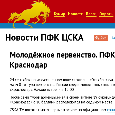
Кумир
Новости
Блоги
Опросы
Новости ПФК ЦСКА
Футбол
Б
Молодёжное первенство. ПФК
Краснодар
24 сентября на искусственном поле стадиона
«
Октябрь»
(
ул.
матч 8-го тура первенства России среди молодёжных кома
«Краснодар». Начало встречи в 12:00.
После семи туров армейцы
,
имея в своём активе 19 очков
,
иду
«Краснодар» с 10 баллами расположился на седьмом месте.
CSKA TV покажет матч в прямом эфире на официальном
кана