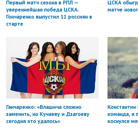
Первый матч сезона в РПЛ —
ЦСКА обыгр
увереннейшая победа ЦСКА.
матче новог
Гончаренко выпустил 11 россиян в
старте
Ганчаренко: «Влашича сложно
Константин 
заменить, но Кучаеву и Дзагоеву
команда, я 
сегодня это удалось»
коснулся мя