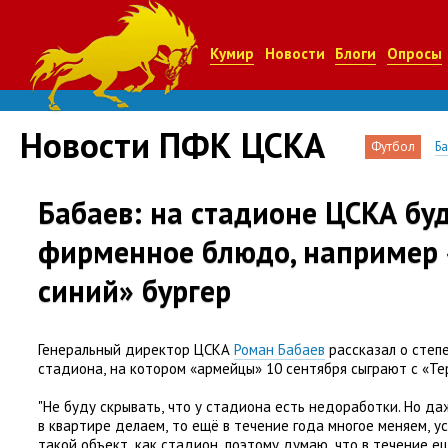
Кумир
Новости
Блоги
Опросы
Новости ПФК ЦСКА
Футбол
Б
Бабаев: на стадионе ЦСКА бу
фирменное блюдо, например 
синий» бургер
Генеральный директор ЦСКА
Роман Бабаев
рассказал о степ
стадиона
,
на котором
«
армейцы» 10 сентября сыграют с «Те
"Не буду скрывать
,
что у стадиона есть недоработки. Но да
в квартире делаем
,
то ещё в течение года многое меняем
,
у
такой объект
,
как стадион
,
поэтому думаю
,
что в течение е