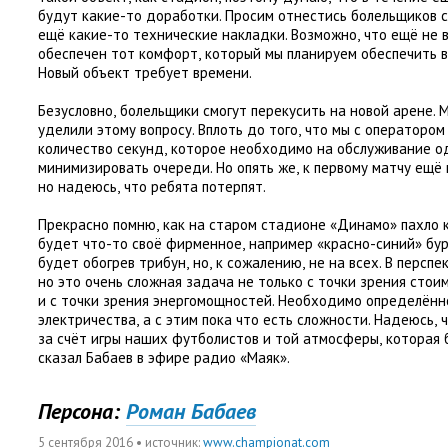
будут какие-то доработки. Просим отнестись болельщиков 
ещё какие-то технические накладки. Возможно
,
что ещё не 
обеспечен тот комфорт
,
который мы планируем обеспечить 
Новый объект требует времени.
Безусловно
,
болельщики смогут перекусить на новой арене. 
уделили этому вопросу. Вплоть до того
,
что мы с оператором
количество секунд
,
которое необходимо на обслуживание од
минимизировать очереди. Но опять же
,
к первому матчу ещё 
но надеюсь
,
что ребята потерпят.
Прекрасно помню
,
как на старом стадионе
«
Динамо» пахло к
будет что-то своё фирменное
,
например
«
красно-синий» бур
будет обогрев трибун
,
но
,
к сожалению
,
не на всех. В персп
но это очень сложная задача не только с точки зрения сто
и с точки зрения энергомощностей. Необходимо определённ
электричества
,
а с этим пока что есть сложности. Надеюсь
,
за счёт игры наших футболистов и той атмосферы
,
которая 
сказал Бабаев в эфире радио
«
Маяк».
Персона:
Роман Бабаев
5 сентября 2016
• источник:
www.championat.com