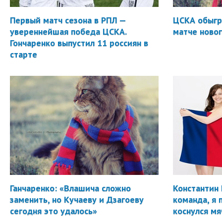
Первый матч сезона в РПЛ —
ЦСКА обыгр
увереннейшая победа ЦСКА.
матче новог
Гончаренко выпустил 11 россиян в
старте
Ганчаренко: «Влашича сложно
Константин 
заменить, но Кучаеву и Дзагоеву
команда, я 
сегодня это удалось»
коснулся мя