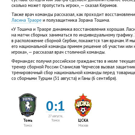
сколько может пропустить игрок», — сказал Керимов.
Также врач команды рассказал
,
как проходит восстановлен
Ласина Траоре
и полузащитника Зорана Тошича.
«
У Тошича и Траоре динамика восстановления хорошая. Лас
на матчи сборных заниматься по индивидуальному графику.
в расположение сборной Сербии
,
покажется там врачам. И м
его национальной команды примем решение об участии или 
игрока», — рассказал врач столичной команды.
Фернандес получил российское гражданство в июле текущег
тренер сборной России Станислав Черчесов вызвал защитник
тренировочный сбор национальной команды перед товарищ
со сборными Турции
(
31 августа) и Ганы
(
6 сентября).
0:1
27 августа,
Томь
ЦСКА
Томск
Томск
Москва