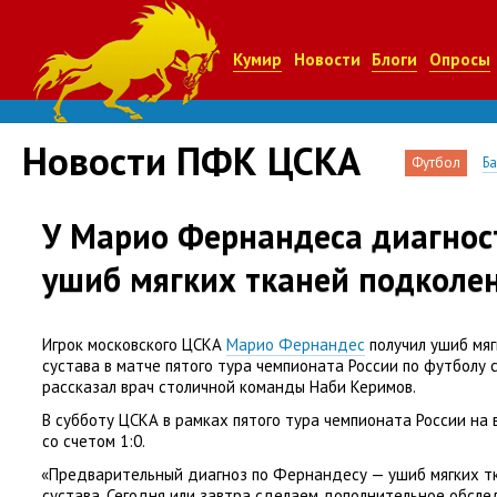
Кумир
Новости
Блоги
Опросы
Новости ПФК ЦСКА
Футбол
Б
У Марио Фернандеса диагнос
ушиб мягких тканей подколен
Игрок московского ЦСКА
Марио Фернандес
получил ушиб мяг
сустава в матче пятого тура чемпионата России по футболу 
рассказал врач столичной команды Наби Керимов.
В субботу ЦСКА в рамках пятого тура чемпионата России на
со счетом 1:0.
«
Предварительный диагноз по Фернандесу — ушиб мягких т
сустава. Сегодня или завтра сделаем дополнительное обсл