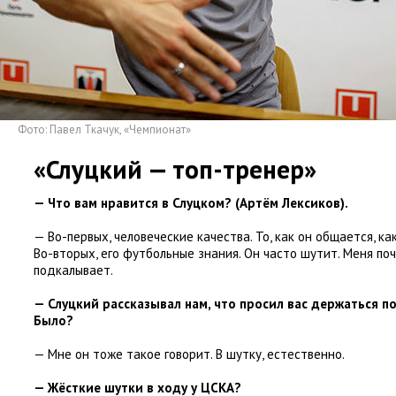
Фото: Павел Ткачук
,
«Чемпионат»
«Слуцкий — топ-тренер»
— Что вам нравится в Слуцком?
(
Артём Лексиков).
— Во-первых
,
человеческие качества. То
,
как он общается
,
ка
Во-вторых
,
его футбольные знания. Он часто шутит. Меня п
подкалывает.
— Слуцкий рассказывал нам
,
что просил вас держаться п
Было?
— Мне он тоже такое говорит. В шутку
,
естественно.
— Жёсткие шутки в ходу у ЦСКА?