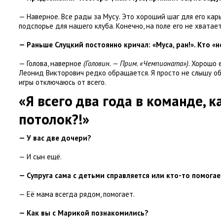
— Наверное. Все рады за Мусу. Это хороший шаг для его кар
подспорье для нашего клуба. Конечно
,
на поле его не хватае
— Раньше Слуцкий постоянно кричал: «Муса
,
ран!». Кто
«
н
— Голова
,
наверное
(Головин. — Прим. «Чемпионата»)
. Хорошо 
Леонид Викторович редко обращается. Я просто не слышу об
игры отключаюсь от всего.
«Я всего два года в команде
,
к
потолок?!»
— У вас две дочери?
— И сын ещё.
— Супруга сама с детьми справляется или кто-то помогае
— Её мама всегда рядом
,
помогает.
— Как вы с Марикой познакомились?