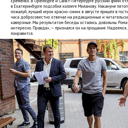
Ерёменко. В Оренбурге и Санкт-Петербурге русский финн от
в Екатеринбурге подсобил коллеге Миланову. Накануне пято
пожалуй
,
лучший игрок красно-синих в августе пришёл в гост
часа добросовестно отвечал на редакционные и читательск
каверзные. Мы результатом беседы остались довольны. Рома
интересно. Правда», — признался он на прощание. Надеемся
,
понравится.