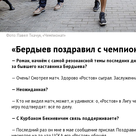
Фото: Павел Ткачук
,
«Чемпионат»
«Бердыев поздравил с чемпио
— Роман
,
начнём с самой резонансной темы последних д
за бывшего наставника Бердыева?
— Очень! Смотрел матч. Здорово «Ростов» сыграл. Заслуженн
— Неожиданная?
— Кто не видел матч
,
может
,
и удивился: о
,
«Ростов» в Лигу 
игру подтвердят: всё по делу.
— С Курбаном Бекиевичем связь поддерживаете?
— Последний раз он мне в мае сообщение прислал. Поздрави
несмотря на то что ЦСКА его
«
Ростов» обошёл.