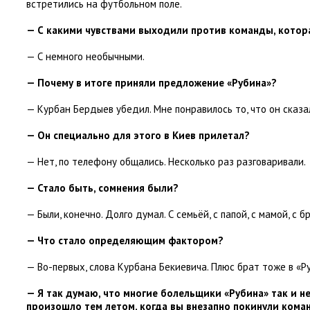
встретились на футбольном поле.
— С какими чувствами выходили против команды
,
котор
— С немного необычными.
— Почему в итоге приняли предложение
«
Рубина»?
— Курбан Бердыев убедил. Мне понравилось то
,
что он сказа
— Он специально для этого в Киев прилетал?
— Нет
,
по телефону общались. Несколько раз разговаривали.
— Стало быть
,
сомнения были?
— Были
,
конечно. Долго думал. С семьёй
,
с папой
,
с мамой
,
с б
— Что стало определяющим фактором?
— Во-первых
,
слова Курбана Бекиевича. Плюс брат тоже в «Р
— Я так думаю
,
что многие болельщики
«
Рубина» так и н
произошло тем летом
,
когда вы внезапно покинули кома