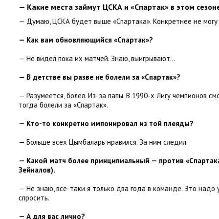
— Какие места займут ЦСКА и «Спартак» в этом сезон
— Думаю
,
ЦСКА будет выше
«
Спартака». Конкретнее не могу 
— Как вам обновляющийся
«
Спартак»?
— Не видел пока их матчей. Знаю
,
выигрывают…
— В детстве вы разве не болели за «Спартак»?
— Разумеется
,
болел. Из-за папы. В 1990-х Лигу чемпионов с
тогда болели за «Спартак».
— Кто-то конкретно импонировал из той плеяды?
— Больше всех Цымбаларь нравился. За ним следил.
— Какой матч более принципиальный — против
«
Спартак
Зейналов).
— Не знаю
,
всё-таки я только два года в команде. Это надо
спросить.
— А для вас лично?