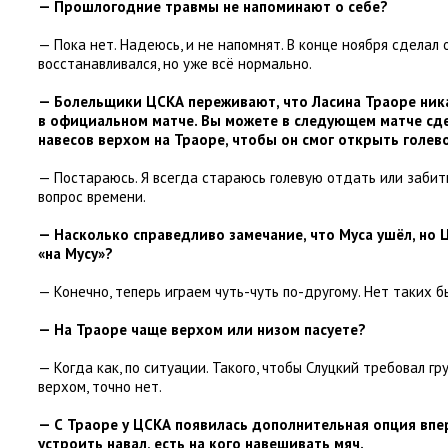
— Прошлогодние травмы не напоминают о себе?
— Пока нет. Надеюсь
,
и не напомнят. В конце ноября сделал 
восстанавливался
,
но уже всё нормально.
— Болельщики ЦСКА переживают
,
что Ласина Траоре ник
в официальном матче. Вы можете в следующем матче сд
навесов верхом на Траоре
,
чтобы он смог открыть голев
— Постараюсь. Я всегда стараюсь голевую отдать или забит
вопрос времени.
— Насколько справедливо замечание
,
что Муса ушёл
,
но 
«
на Мусу»?
— Конечно
,
теперь играем чуть-чуть по-другому. Нет таких 
— На Траоре чаще верхом или низом пасуете?
— Когда как
,
по ситуации. Такого
,
чтобы Слуцкий требовал гру
верхом
,
точно нет.
— С Траоре у ЦСКА появилась дополнительная опция впер
устроить навал
,
есть на кого навешивать мяч.