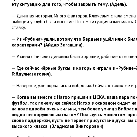
эту ситуацию для того
,
чтобы закрыть тему.
(
Адель).
— Длинная история. Много факторов. Ключевым стала смена 
амбиции у клуба были высокие. Потом ситуация изменилась.
ставку.
— Из «Рубина» ушли
,
потому что Бердыев ушёл или с Би
характерами?
(
Айдар Зиганшин).
— У меня с Билялетдиновым были хорошие
,
рабочие отношен
— Где сейчас чёрные бутсы
,
в которых играли в «Рубине»
Габдулмазитович).
— Наверное
,
уже порвались и выбросил. Сейчас в таких же иг
— Когда вы вместе с Натхо пришли в ЦСКА
,
ваша пара по
футбол
,
так почему же сейчас Натхо в основном сидит на
на поле вдвоём очень сильны
,
тем более умница Бибрас н
видно невооруженным глазом? Пользуясь моментом
,
про
слова поддержки
,
пусть не теряет присутствия духа
,
вы с
высокого класса!
(
Владислав Викторович).