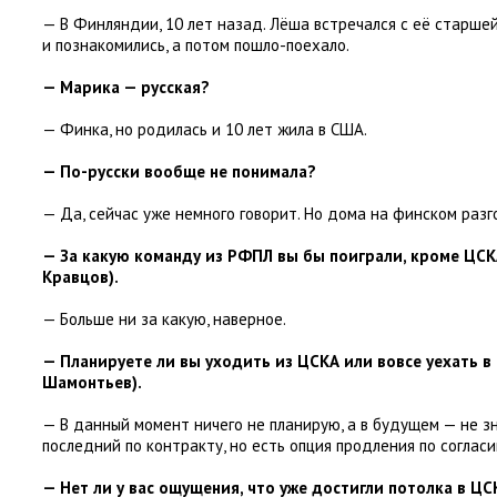
— В Финляндии
,
10 лет назад. Лёша встречался с её старшей
и познакомились
,
а потом пошло-поехало.
— Марика — русская?
— Финка
,
но родилась и 10 лет жила в США.
— По-русски вообще не понимала?
— Да
,
сейчас уже немного говорит. Но дома на финском разг
— За какую команду из РФПЛ вы бы поиграли
,
кроме ЦСК
Кравцов).
— Больше ни за какую
,
наверное.
— Планируете ли вы уходить из ЦСКА или вовсе уехать в
Шамонтьев).
— В данный момент ничего не планирую
,
а в будущем — не з
последний по контракту
,
но есть опция продления по соглас
— Нет ли у вас ощущения
,
что уже достигли потолка в ЦС