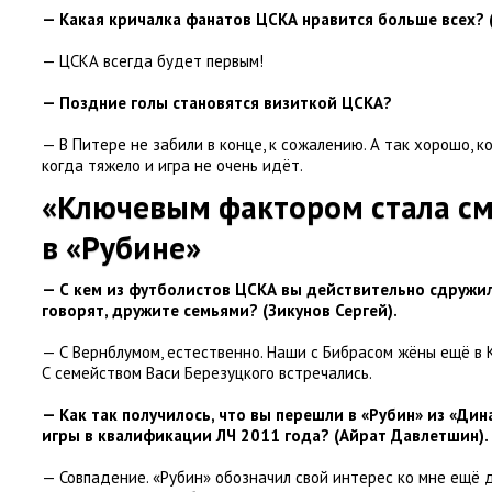
— Какая кричалка фанатов ЦСКА нравится больше всех?
— ЦСКА всегда будет первым!
— Поздние голы становятся визиткой ЦСКА?
— В Питере не забили в конце
,
к сожалению. А так хорошо
,
к
когда тяжело и игра не очень идёт.
«Ключевым фактором стала см
в «Рубине»
— С кем из футболистов ЦСКА вы действительно сдружи
говорят
,
дружите семьями?
(
Зикунов Сергей).
— С Вернблумом
,
естественно. Наши с Бибрасом жёны ещё в 
С семейством Васи Березуцкого встречались.
— Как так получилось
,
что вы перешли в «Рубин» из «Дин
игры в квалификации ЛЧ 2011 года?
(
Айрат Давлетшин).
— Совпадение. «Рубин» обозначил свой интерес ко мне ещё 