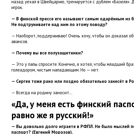
назад уехал в Швейцарию
,
тренируется с дублем
«
Базеля».
игрок.
— В финской прессе его называют самым одарённым из б
Не подтруниваете над ним по этому поводу?
— Наоборот
,
поддерживаю! Очень хочу
,
чтобы он доказал о
авансов.
— Почему вы все полузащитники?
— Это у папы спросите. Конечно
,
я хотел
,
чтобы младший бра
голеадором
,
чистым нападающим. Но — нет.
— Сергея тоже рано или поздно обязательно занесёт в Р
— Всегда на родину заносит…
«Да
,
у меня есть финский пасп
равно же я русский!»
— Вы довольно долго играете в РФПЛ. Не было мыслей п
паспорт?
(
Евгений Морозов).