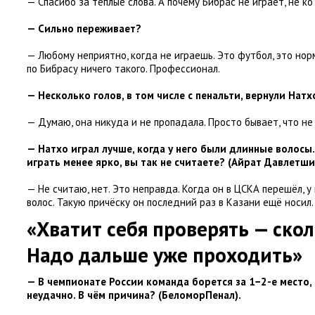
— Спасибо за тёплые слова. А почему Бибрас не играет
,
не ко
— Сильно переживает?
— Любому неприятно
,
когда не играешь. Это футбол
,
это нор
по Бибрасу ничего такого. Профессионал.
— Несколько голов
,
в том числе с пенальти
,
вернули Натх
— Думаю
,
она никуда и не пропадала. Просто бывает
,
что не
— Натхо играл лучше
,
когда у него были длинные волосы.
играть менее ярко
,
вы так не считаете?
(
Айрат Давлетши
— Не считаю
,
нет. Это неправда. Когда он в ЦСКА перешёл
,
у
волос. Такую причёску он последний раз в Казани ещё носил.
«Хватит себя проверять — ско
Надо дальше уже проходить»
— В чемпионате России команда борется за 1−2-е место
,
неудачно. В чём причина?
(
БеломорПенал).