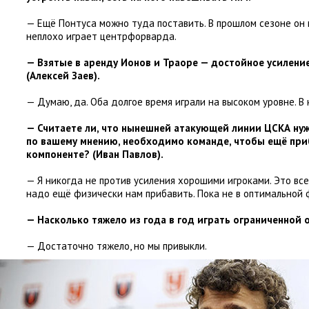
— Ещё Понтуса можно туда поставить. В прошлом сезоне он 
неплохо играет центрфорварда.
— Взятые в аренду Ионов и Траоре — достойное усилени
(
Алексей Заев).
— Думаю
,
да. Оба долгое время играли на высоком уровне. В 
— Считаете ли
,
что нынешней атакующей линии ЦСКА нуж
по вашему мнению
,
необходимо команде
,
чтобы ещё при
компоненте?
(
Иван Павлов).
— Я никогда не против усиления хорошими игроками. Это все
надо ещё физически нам прибавить. Пока не в оптимальной
— Насколько тяжело из года в год играть ограниченной
— Достаточно тяжело
,
но мы привыкли.