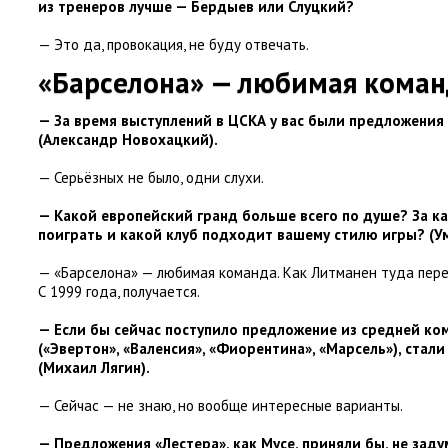
из тренеров лучше — Бердыев или Слуцкий?
— Это да
,
провокация
,
не буду отвечать.
«Барселона» — любимая коман
— За время выступлений в ЦСКА у вас были предложения 
(
Александр Новохацкий).
— Серьёзных не было
,
одни слухи.
— Какой европейский гранд больше всего по душе? За к
поиграть и какой клуб подходит вашему стилю игры?
(
У
— «Барселона» — любимая команда. Как Литманен туда пер
С 1999 года
,
получается.
— Если бы сейчас поступило предложение из средней ко
(
«Эвертон», «Валенсия», «Фиорентина», «Марсель»), стал
(
Михаил Лягин).
— Сейчас — не знаю
,
но вообще интересные варианты.
— Предложения
«
Лестера», как Мусе
,
приняли бы
,
не заду