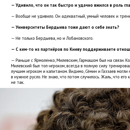
— Удивило
,
что он так быстро и удачно вжился в роль гл
— Вообще не удивило. Он адекватный
,
умный человек и трен
— Университеты Бердыева тоже дают о себе знать?
— Не только Бердыева
,
но и Лобановского.
— С кем-то из партнёров по Киеву поддерживаете отно
— Раньше с Ярмоленко
,
Милевским
,
Гармашом был на связи. Ко
Милевский был топ-игроком
,
всегда в полную силу тренирова
лучшим игроком и капитаном. Видимо
,
Сёмин и Газзаев могли
в нужное русло. Не знаю
,
что потом случилось. Жаль
,
что его 
не так.