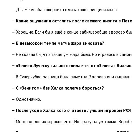
— Для меня оба соперника одинаково принципиальны.
— Какие ощущения остались после свежего визита в Пет
— Хорошие. Если бы я ещё в конце забил
,
вообще здорово был
— В невысоком темпе матча жара виновата?
— Не сказал бы
,
что такая уж жара была. Но игралось в само
— «Зенит» Луческу сильно отличается от «Зенита» Вилл
— В Суперкубке разница была заметна. Здорово они сыграли. 
— С «Зенитом» без Халка полегче бороться?
— Однозначно.
— После ухода Халка кого считаете лучшим игроком РФ
— Много хороших игроков есть. Но сразу на ум только Верн