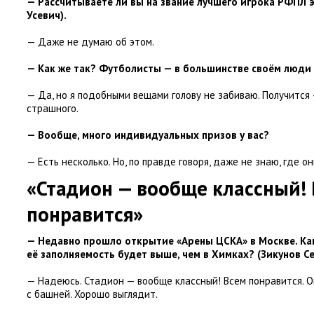
— Рассчитываете ли вы на звание лучшего игрока РФПЛ э
Усевич).
— Даже не думаю об этом.
— Как же так? Футболисты — в большинстве своём люди
— Да
,
но я подобными вещами голову не забиваю. Получится
страшного.
— Вообще
,
много индивидуальных призов у вас?
— Есть несколько. Но
,
по правде говоря
,
даже не знаю
,
где он
«Стадион — вообще классный!
понравится»
— Недавно прошло открытие
«
Арены ЦСКА» в Москве. Ка
её заполняемость будет выше
,
чем в Химках?
(
Зикунов Се
— Надеюсь. Стадион — вообще классный! Всем понравится. О
с башней. Хорошо выглядит.