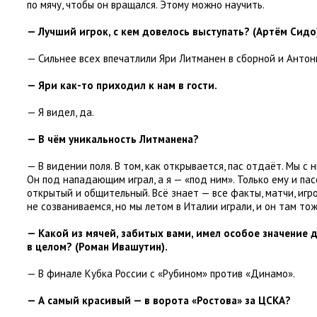
по мячу
,
чтобы он вращался. Этому можно научить.
— Лучший игрок
,
с кем довелось выступать?
(
Артём Сидо
— Сильнее всех впечатлили Яри Литманен в сборной и Антон
— Яри как-то приходил к нам в гости.
— Я видел
,
да.
— В чём уникальность Литманена?
— В видении поля. В том
,
как открывается
,
пас отдаёт. Мы с 
Он под нападающим играл
,
а я — «под ним». Только ему и па
открытый и общительный. Всё знает — все факты
,
матчи
,
игр
не созваниваемся
,
но мы летом в Италии играли
,
и он там тож
— Какой из мячей
,
забитых вами
,
имел особое значение 
в целом?
(
Роман Ивашутин).
— В финале Кубка России с «Рубином» против
«
Динамо».
— А самый красивый — в ворота
«
Ростова» за ЦСКА?