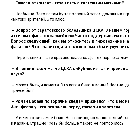
— Тяжело открывать сезон пятью гостевыми матчами?
— Необычно. Зато потом будет хороший запас домашних игр.
«Биток» зрителей. Это плюс.
— Вопрос от саратовского болельщика ЦСКА. В нашем го
активных фанатов
«
армейцев».Часто поддерживаем вас 
Вопрос следующий: как вы относитесь к пиротехнике и
фанатов? Что нравится
,
а что можно было бы и улучшит
— Пиротехника — это красиво
,
классно. До тех пор пока дым
— В чемпионском матче ЦСКА с «Рубином» так и произош
пауза?
— Может быть
,
и помогла. Это когда было
,
в конце? Честно
,
д
трансе был!
— Роман Бабаев по горячим следам признался
,
что в мом
Акинфеева у него вся жизнь перед глазами пролетела.
— У меня то же самое было! Не вспомню
,
когда последний ра
в Казани. Страшно! Хоть бы больше такого не повторилось.