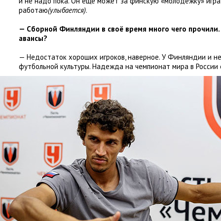
и не надо пока. Он ещё может за финскую
«
молодёжку» играт
работаю
(улыбается)
.
— Сборной Финляндии в своё время много чего прочили
авансы?
— Недостаток хороших игроков
,
наверное. У Финляндии и н
футбольной культуры. Надежда на чемпионат мира в России 