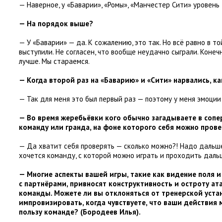
— Наверное
,
у «Баварии», «Ромы», «Манчестер Сити» уровень
— На порядок выше?
— У «Баварии» — да. К сожалению
,
это так. Но всё равно в т
выступили. Не согласен
,
что вообще неудачно сыграли. Конеч
лучше. Мы стараемся.
— Когда второй раз на «Баварию» и «Сити» нарвались
,
ка
— Так для меня это был первый раз — поэтому у меня эмоции
— Во время жеребьёвки кого обычно загадываете в сопе
команду или гранда
,
на фоне которого себя можно пров
— Да хватит себя проверять — сколько можно?! Надо дальш
хочется команду
,
с которой можно играть и проходить даль
— Многие аспекты вашей игры
,
такие как видение поля 
с партнёрами
,
привносят конструктивность и остроту а
команды. Можете ли вы отклоняться от тренерской уста
импровизировать
,
когда чувствуете
,
что ваши действия 
пользу команде?
(
Бородеев Илья).