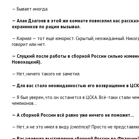
— Бывает иногда.
— Алан Дзагоев в этой же комнате повеселил нас рассказ
охранников по рации вызывал.
— Кирилл — тот ещё юморист. Скрытый
,
неожиданный. Никог
говорит или нет.
— Слуцкий после работы в сборной России сильно измен
Новохацкий).
— Нет
,
ничего такого не заметил.
— Для вас стало неожиданностью его возвращение в ЦСК
— Я был уверен
,
что он останется в ЦСКА. Всё-таки стали че
чемпионов…
— А сборной России всё равно уже ничего не поможет…
— Нет
,
я не это имел в виду
(смеётся)
! Просто не представля
— Вас удивило выступление сборной России во Франции