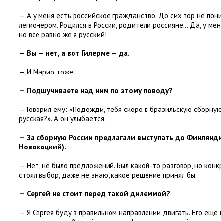
— А у меня есть российское гражданство. До сих пор не по
легионером. Родился в России
,
родители россияне… Да
,
у мен
но всё равно же я русский!
— Вы — нет
,
а вот Гилерме — да.
— И Марио тоже.
— Подшучиваете над ним по этому поводу?
— Говорил ему: «Подожди
,
тебя скоро в бразильскую сборну
русская?». А он улыбается.
— За сборную России предлагали выступать до Финлянд
Новохацкий).
— Нет
,
не было предложений. Был какой-то разговор
,
но конк
стоял выбор
,
даже не знаю
,
какое решение принял бы.
— Сергей не стоит перед такой дилеммой?
— Я Сергея буду в правильном направлении двигать. Его ещё