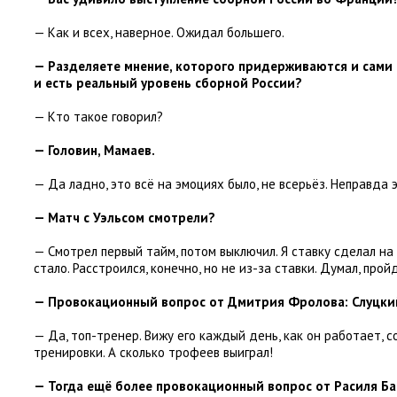
— Как и всех
,
наверное. Ожидал большего.
— Разделяете мнение
,
которого придерживаются и сами
и есть реальный уровень сборной России?
— Кто такое говорил?
— Головин
,
Мамаев.
— Да ладно
,
это всё на эмоциях было
,
не всерьёз. Неправда э
— Матч с Уэльсом смотрели?
— Смотрел первый тайм
,
потом выключил. Я ставку сделал на
стало. Расстроился
,
конечно
,
но не из-за ставки. Думал
,
пройд
— Провокационный вопрос от Дмитрия Фролова: Слуцки
— Да
,
топ-тренер. Вижу его каждый день
,
как он работает
,
с
тренировки. А сколько трофеев выиграл!
— Тогда ещё более провокационный вопрос от Расиля Ба