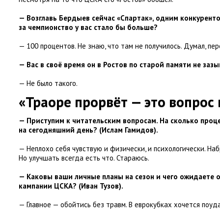
— Возглавь Бердыев сейчас
«
Спартак», одним конкурент
за чемпионство у вас стало бы больше?
— 100 процентов. Не знаю
,
что там не получилось. Думал
,
пер
— Вас в своё время он в Ростов по старой памяти не заз
— Не было такого.
«Траоре прорвёт — это вопрос
— Приступим к читательским вопросам. На сколько проц
на сегодняшний день?
(
Ислам Гамидов).
— Неплохо себя чувствую и физически
,
и психологически. На
Но улучшать всегда есть что. Стараюсь.
— Каковы ваши личные планы на сезон и чего ожидаете 
кампании ЦСКА?
(
Иван Тузов).
— Главное — обойтись без травм. В еврокубках хочется поуд