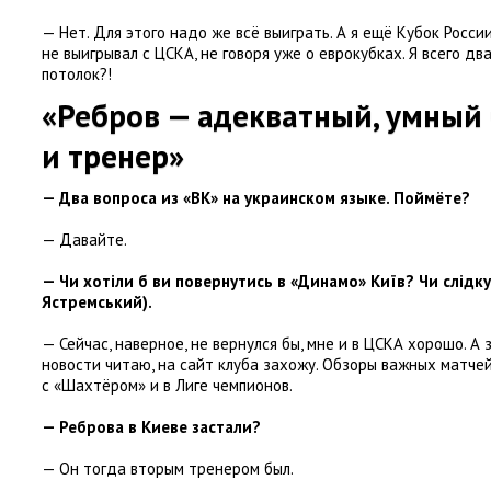
— Нет. Для этого надо же всё выиграть. А я ещё Кубок Росси
не выигрывал с ЦСКА
,
не говоря уже о еврокубках. Я всего дв
потолок?!
«Ребров — адекватный
,
умный 
и тренер»
— Два вопроса из «ВК» на украинском языке. Поймёте?
— Давайте.
— Чи хотіли б ви повернутись в «Динамо» Київ? Чи слідк
Ястремський).
— Сейчас
,
наверное
,
не вернулся бы
,
мне и в ЦСКА хорошо. А 
новости читаю
,
на сайт клуба захожу. Обзоры важных матче
с «Шахтёром» и в Лиге чемпионов.
— Реброва в Киеве застали?
— Он тогда вторым тренером был.