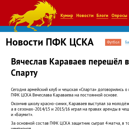
Кумир
Новости
Блоги
Опросы
Новости ПФК ЦСКА
Футбол
Б
Вячеслав Караваев перешёл 
Спарту
Сегодня армейский клуб и чешская
«
Спарта» договорились о
ПФК ЦСКА Вячеслава Караваева на постоянной основе.
Окончив школу красно-синих
,
Караваев выступал за молодё
а в сезонах-2014/15 и 2015/16 играл на правах аренды в че
и «Баумит».
За основной состав ПФК ЦСКА защитник сыграл 4 матча
,
в т
чемпионов.