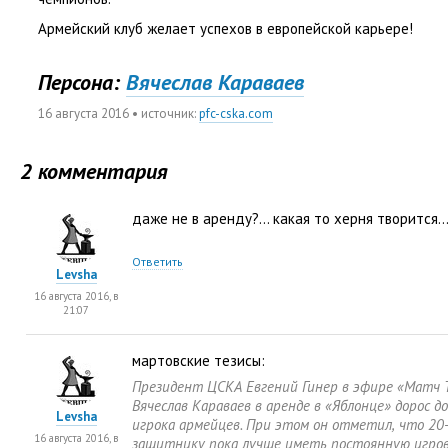
Армейский клуб желает успехов в европейской карьере!
Персона:
Вячеслав Караваев
16 августа 2016
• источник:
pfc-cska.com
2 комментария
даже не в аренду?… какая то херня творится…
Ответить
Levsha
16 августа 2016, в
21:07
мартовские тезисы:
Президент ЦСКА Евгений Гинер в эфире
«
Матч Т
Вячеслав Караваев в аренде в «Яблонце» дорос д
Levsha
игрока армейцев. При этом он отметил
,
что 20
16 августа 2016, в
защитнику пока лучше иметь постоянную игро