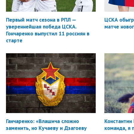
Первый матч сезона в РПЛ —
ЦСКА обыгр
увереннейшая победа ЦСКА.
матче новог
Гончаренко выпустил 11 россиян в
старте
Ганчаренко: «Влашича сложно
Константин 
заменить, но Кучаеву и Дзагоеву
команда, я 