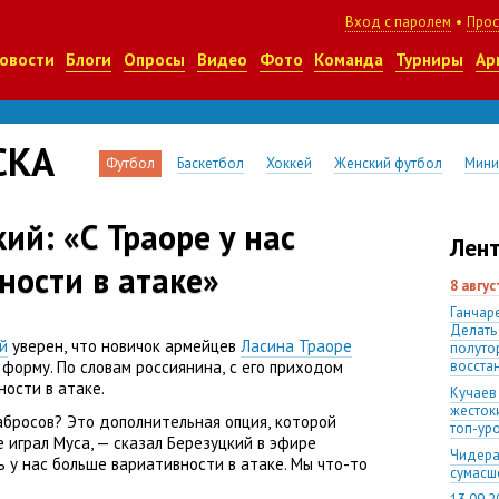
Вход с паролем
•
Прос
овости
Блоги
Опросы
Видео
Фото
Команда
Турниры
Ар
СКА
Футбол
Баскетбол
Хоккей
Женский футбол
Мини
ий: «С Траоре у нас
Лент
ности в атаке»
8 авгу
Ганчаре
Делать
й
уверен
,
что новичок армейцев
Ласина Траоре
полуто
 форму. По словам россиянина
,
с его приходом
восста
ности в атаке.
Кучаев
жесток
абросов? Это дополнительная опция
,
которой
топ-ур
е играл Муса, — сказал Березуцкий в эфире
Чидера
ь у нас больше вариативности в атаке. Мы что-то
сумас