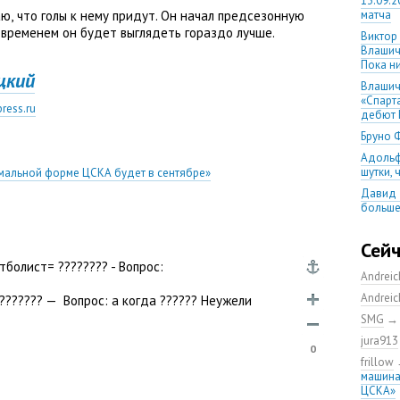
13.09.2
аю
,
что голы к нему придут. Он начал предсезонную
матча
о временем он будет выглядеть гораздо лучше.
Виктор
Влашич
Пока ни
цкий
Влашич
«Спарт
ress.ru
дебют 
Бруно 
Адольф
шутки,
имальной форме ЦСКА будет в сентябре»
Давид 
больше
уверен
08.08.2
Сей
матча
болист= ???????? - Вопрос:
Andrei
Первый
уверен
Andrei
 ??????? — Вопрос: а когда ?????? Неужели
выпусти
SMG
Ганчаре
jura913
большие
0
на осн
frillow
машина
Ганчар
ЦСКА»
но Куч