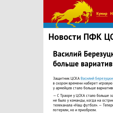
Кумир
Н
Новости ПФК Ц
Василий Березуцк
больше вариатив
Защитник ЦСКА
Василий Березуцки
в скором времени наберет игровую
у армейцев стало больше вариатив
— С Траоре у ЦСКА стало больше з
не было у команды
,
когда на остри
телеканала
«
Наш футбол». — Тепер
потеряли
,
но и приобрели.