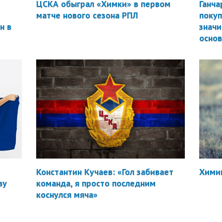
ЦСКА обыграл «Химки» в первом
Ганча
матче нового сезона РПЛ
покуп
н в
значи
осно
Константин Кучаев: «Гол забивает
Химик
ву
команда, я просто последним
коснулся мяча»