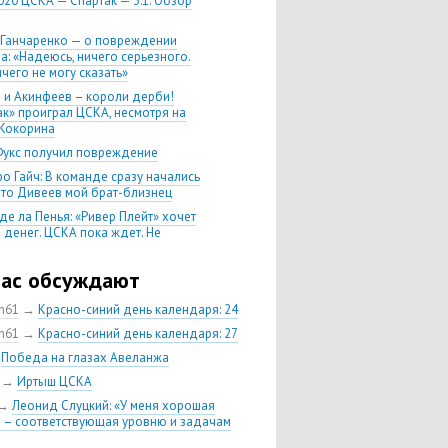
020 ЦСКА — Спартак — 3:1. Обзор
 Ганчаренко — о повреждении
а: «Надеюсь, ничего серьезного.
чего не могу сказать»
 и Акинфеев – короли дерби!
ак» проиграл ЦСКА, несмотря на
Кокорина
Фукс получил повреждение
о Гайч: В команде сразу начались
 что Дивеев мой брат-близнец
де ла Пенья: «Ривер Плейт» хочет
 денег. ЦСКА пока ждет. Не
, что сделка близка к завершению»
020 Химки — ЦСКА — 0:2. Обзор
час обсуждают
ch61
→
Красно-синий день календаря: 24
 матч сезона в РПЛ —
нейшая победа ЦСКА. Гончаренко
ch61
→
Красно-синий день календаря: 27
л 11 россиян в старте
→
Победа на глазах Авеланжа
нко — о Гайче: «Если покупаем за
→
Иртыш ЦСКА
 деньги, значит, рассчитываем как
овного форварда»
→
Леонид Слуцкий: «У меня хорошая
 – соответствующая уровню и задачам
енко: «Влашича сложно заменить,
аеву и Дзагоеву сегодня это