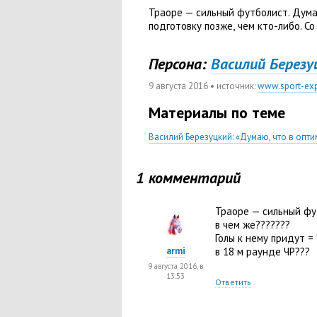
Траоре — сильный футболист. Дум
подготовку позже
,
чем кто-либо. С
Персона:
Василий Березу
9 августа 2016
• источник:
www.sport-exp
Материалы по теме
Василий Березуцкий: «Думаю, что в опт
1 комментарий
Траоре — сильный фут
в чем же???????
Голы к нему придут =
armi
в 18 м раунде ЧР???
9 августа 2016, в
13:53
Ответить