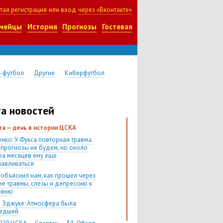
тая регистрация
или вход
через «Вконтакте»
мейцы
История
Прогнозы
Гостевая
-футбол
Другие
Киберфутбол
а новостей
ста — день в истории ЦСКА
нко: У Фукса повторная травма.
 прогнозы не будем, но около
ра месяцев ему еще
навливаться
 объяснил нам, как прошел через
ие травмы, слезы и депрессию к
овню
 Эджуке: Атмосфера была
шедшей