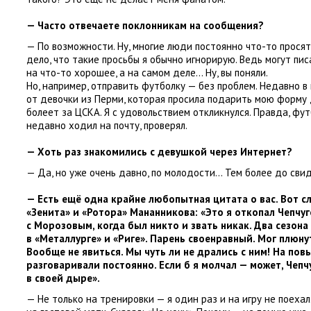
— Часто отвечаете поклонникам на сообщения?
— По возможности. Ну
,
многие люди постоянно что-то просят
дело
,
что такие просьбы я обычно игнорирую. Ведь могут пис
на что-то хорошее
,
а на самом деле… Ну
,
вы поняли.
Но
,
например
,
отправить футболку — без проблем. Недавно в
от девочки из Перми
,
которая просила подарить мою форму
болеет за ЦСКА. Я с удовольствием откликнулся. Правда
,
фут
недавно ходил на почту
,
проверял.
— Хоть раз знакомились с девушкой через Интернет?
— Да
,
но уже очень давно
,
по молодости… Тем более до свид
— Есть ещё одна крайне любопытная цитата о вас. Вот с
«
Зенита» и «Ротора» Мананникова: «Это я откопал Чепчу
с Морозовым
,
когда был никто и звать никак. Два сезон
в «Металлурге» и «Риге». Парень своенравный. Мог плюну
Вообще не явиться. Мы чуть ли не дрались с ним! На по
разговаривали постоянно. Если б я молчал — может
,
Чепч
в своей дыре».
— Не только на тренировки — я один раз и на игру не поехал.