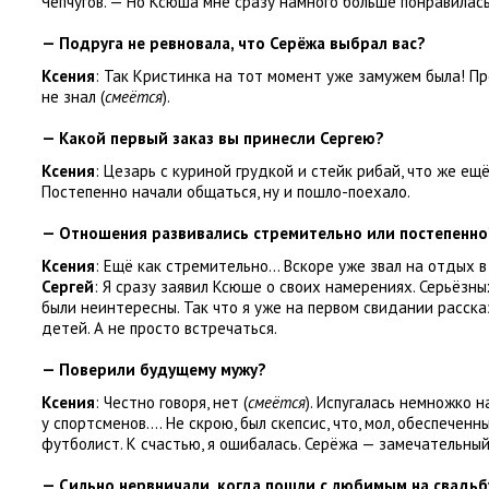
Чепчугов. — Но Ксюша мне сразу намного больше понравилась
— Подруга не ревновала
,
что Серёжа выбрал вас?
Ксения
: Так Кристинка на тот момент уже замужем была! П
не знал
(
смеётся
).
— Какой первый заказ вы принесли Сергею?
Ксения
: Цезарь с куриной грудкой и стейк рибай
,
что же ещё
Постепенно начали общаться
,
ну и пошло-поехало.
— Отношения развивались стремительно или постепенно
Ксения
: Ещё как стремительно… Вскоре уже звал на отдых в
Сергей
: Я сразу заявил Ксюше о своих намерениях. Серьёзн
были неинтересны. Так что я уже на первом свидании расска
детей. А не просто встречаться.
— Поверили будущему мужу?
Ксения
: Честно говоря
,
нет
(
смеётся
). Испугалась немножко н
у спортсменов…. Не скрою
,
был скепсис
,
что
,
мол
,
обеспеченн
футболист. К счастью
,
я ошибалась. Серёжа — замечательный
— Сильно нервничали
,
когда пошли с любимым на свадьб