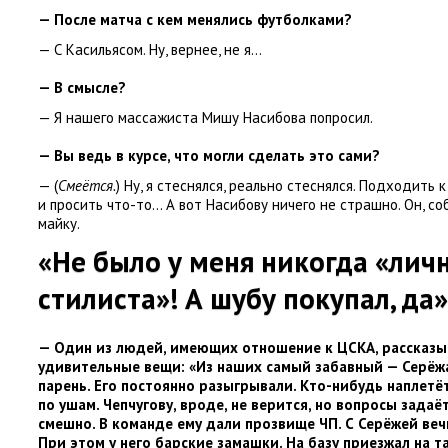
— После матча с кем менялись футболками?
— С Касильясом. Ну
,
вернее
,
не я…
— В смысле?
— Я нашего массажиста Мишу Насибова попросил.
— Вы ведь в курсе
,
что могли сделать это сами?
—
(
Смеётся.
) Ну
,
я стеснялся
,
реально стеснялся. Подходить к
и просить что-то… А вот Насибову ничего не страшно. Он
,
со
майку.
«Не было у меня никогда
«
лич
стилиста»! А шубу покупал
,
да»
— Один из людей
,
имеющих отношение к ЦСКА
,
рассказы
удивительные вещи: «Из наших самый забавный — Серёж
парень. Его постоянно разыгрывали. Кто-нибудь наплетё
по ушам. Чепчугову
,
вроде
,
не верится
,
но вопросы задаёт
смешно. В команде ему дали прозвище ЧП. С Серёжей вечн
При этом у него барские замашки. На базу приезжал на т