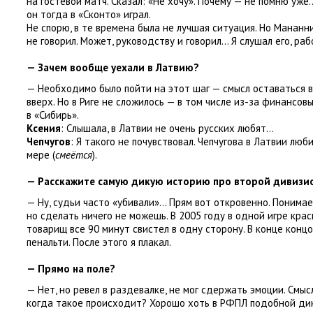
на гостевой матч. Сказал: «Не хочу». Почему — не помню уж
он тогда в «Сконто» играл.
Не спорю
,
в те времена была не лучшая ситуация. Но Мананн
не говорил. Может
,
руководству и говорил… Я слушал его
,
раб
— Зачем вообще уехали в Латвию?
— Необходимо было пойти на этот шаг — смысл оставаться в
вверх. Но в Риге не сложилось — в том числе из-за финансо
в «Сибирь».
Ксения
: Слышала
,
в Латвии не очень русских любят…
Чепчугов
: Я такого не почувствовал. Чепчугова в Латвии люб
мере
(
смеётся
).
— Расскажите самую дикую историю про второй дивизио
— Ну
,
судьи часто
«
убивали»… Прям вот откровенно. Понима
но сделать ничего не можешь. В 2005 году в одной игре кра
товарищ все 90 минут свистел в одну сторону. В конце конц
пенальти. После этого я плакал.
— Прямо на поле?
— Нет
,
но ревел в раздевалке
,
не мог сдержать эмоции. Смыс
когда такое происходит? Хорошо хоть в РФПЛ подобной дик