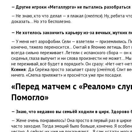
— Другие игроки
«
Металлурга» не пытались разобраться
— Не знаю
,
кто что делал — я плакал
(
смеётся
). Ну
,
ребята чт
доказать… Но это бесполезно.
— Не хотелось закончить карьеру из-за вечных
,
жутких п
— У меня нет аэрофобии. Сели — взлетели — приземлились. 
конечно
,
тяжело переносится… Считай в Японию летишь. Вот
всегда сильно переживает. Летели с испанского сбора — он к
сиденья
,
глаза выпучит и ни слова произнести не может… Мы
не переживай
,
всё будет в порядке!». Он сразу: «Нет-нет-не
Ксения
: Да Серёжа просто засыпает сразу
(
смеётся
). Спит в
ничего. «Слегка приляжет» и проснётся уже при посадке.
«Перед матчем с «Реалом» слу
Помогло»
— Знаю
,
что недавно вы семьёй ходили в цирк. Здорово
— Жене очень понравилось! Она просто в первый раз в цирке 
часто заходил. Тогда эмоций было больше
,
конечно. Я особе
честно. А сейчас их уже не показывают… Я сам
,
кстати
,
могу 