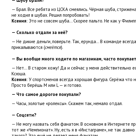
— Шубу брали?
— Брал. Все ребята из ЦСКА смеялись. Чёрная шуба
,
стрижена
не ходил в шубах. Решил попробовать!
Ксения
: Это не совсем шуба… Скорее пальто. Не как у Фили
— Сколько отдали за неё?
— Не дикие деньги
,
поверьте. Так
,
ерунда… В команде всегда
прикалываются
(
смеётся
).
— Вы вообще много ходите по магазинам
,
часто покупае
— Нет… В старом хожу! Да и сейчас у меня действительно е
Ксюша.
Ксения
: У спортсменов всегда хорошая фигура. Серёжа что 
Просто берёшь M или L — и готово
.
— Что самое дорогое покупали?
— Часы
,
золотые
«
ролексы». Скажем так
,
немало отдал.
— Соцсети?
— Не могу назвать себя фанатом. В основном в Интернете п
тот же «Чемпионат». Ну
,
есть я в «Инстаграме», не так давно
такого? Это ещё не делает меня фанатом.