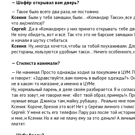
— Шофёр открывал вам дверь?
— Такое было всего два раза
,
не постоянно.
Ксения
: Были у тебя замашки
,
были… «Командир Такси», все 
что ли
(смеётся)
?
Сергей
: Да в «Командире» у них принято открывать тебе две
Не хочу обидеть
,
вот и всё. Так что это не барские замашки.
и начали в шутку стебаться.
Ксения
: Ну
,
иногда хочется
,
чтобы за тобой поухаживали. Дл
рестораны
,
пользуются удобным такси… Ничего особенного
,
— Стилиста нанимали?
— Не нанимал. Просто однажды ходил за покупками в ЦУМ. 
и говорит: «Здравствуйте
,
вам помочь в выборе одежды?». О
не в каком-то магазине
,
а именно в ЦУМе.
Ну
,
нормальный парень
,
в деле своём разбирается. Я и согла
так его зовут
,
не говорил мне: «Вот твой образ
,
примерь!». П
нужные вещи. Джинсы там
,
майку
,
рубашку… Реально мне помо
Ксения: Короче
,
брехня это всё! Нет у Серёжи личного стилис
Сергей: У меня есть его телефон. Пару раз после той истор
и мне
,
и Ксении. Но я же не плачу ему за это деньги! А личны
платят.