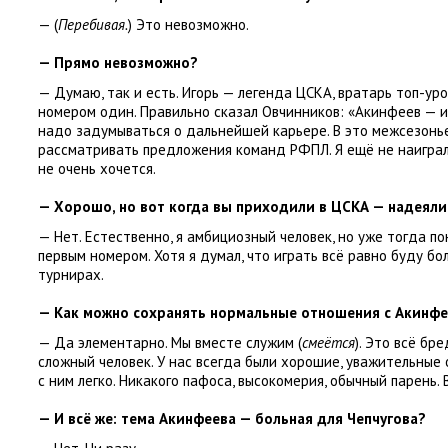
—
(
Перебивая.
) Это невозможно.
— Прямо невозможно?
— Думаю
,
так и есть. Игорь — легенда ЦСКА
,
вратарь топ-уро
номером один. Правильно сказал Овчинников: «Акинфеев — 
надо задумываться о дальнейшей карьере. В это межсезонь
рассматривать предложения команд РФПЛ. Я ещё не наиграл
не очень хочется.
— Хорошо
,
но вот когда вы приходили в ЦСКА — надеялис
— Нет. Естественно
,
я амбициозный человек
,
но уже тогда п
первым номером. Хотя я думал
,
что играть всё равно буду бо
турнирах.
— Как можно сохранять нормальные отношения с Акинфе
— Да элементарно. Мы вместе служим
(
смеётся
). Это всё бре
сложный человек. У нас всегда были хорошие
,
уважительные 
с ним легко. Никакого пафоса
,
высокомерия
,
обычный парень. 
— И всё же: тема Акинфеева — больная для Чепчугова?