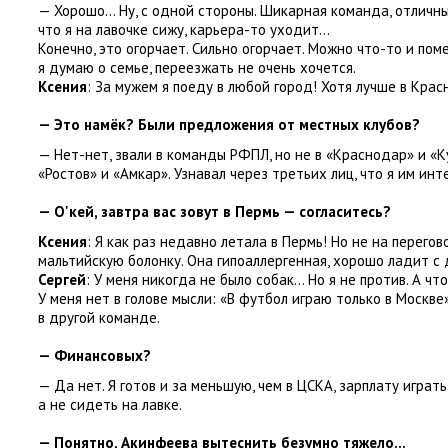
— Хорошо… Ну
,
с одной стороны. Шикарная команда
,
отличны
что я на лавочке сижу
,
карьера-то уходит…
Конечно
,
это огорчает. Сильно огорчает. Можно что-то и пом
я думаю о семье
,
переезжать не очень хочется.
Ксения
: За мужем я поеду в любой город! Хотя лучше в Крас
— Это намёк? Были предложения от местных клубов?
— Нет-нет
,
звали в команды РФПЛ
,
но не в «Краснодар» и «К
«
Ростов» и «Амкар». Узнавал через третьих лиц
,
что я им инт
— О'кей
,
завтра вас зовут в Пермь — согласитесь?
Ксения
: Я как раз недавно летала в Пермь! Но не на перегов
мальтийскую болонку. Она гипоаллергенная
,
хорошо ладит с 
Сергей
: У меня никогда не было собак… Но я не против. А ч
У меня нет в голове мысли: «В футбол играю только в Москве»
в другой команде.
— Финансовых?
— Да нет. Я готов и за меньшую
,
чем в ЦСКА
,
зарплату играть
а не сидеть на лавке.
— Понятно
,
Акинфеева вытеснить безумно тяжело…