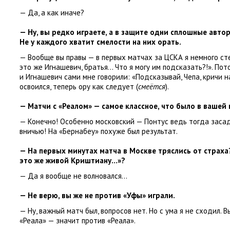
— Да
,
а как иначе?
— Ну
,
вы редко играете
,
а в защите одни сплошные авто
Не у каждого хватит смелости на них орать.
— Вообще вы правы — в первых матчах за ЦСКА я немного сте
это же Игнашевич
,
братья… Что я могу им подсказать?!». По
и Игнашевич сами мне говорили: «Подсказывай
,
Чепа
,
кричи н
освоился
,
теперь ору как следует
(
смеётся
).
— Матчи с «Реалом» — самое классное
,
что было в вашей 
— Конечно! Особенно московский — Понтус ведь тогда засад
вничью! На «Бернабеу» похуже был результат.
— На первых минутах матча в Москве тряслись от страха
это же живой Криштиану…»?
— Да я вообще не волновался…
— Не верю
,
вы же не против
«
Уфы» играли.
— Ну
,
важный матч был
,
вопросов нет. Но с ума я не сходил. 
«
Реала» — значит против
«
Реала».