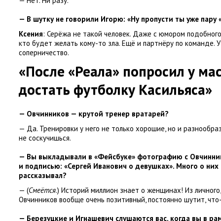
— Нет. Ни разу.
— В шутку не говорили Игорю: «Ну пропусти ты уже пару
Ксения
: Серёжа не такой человек. Даже с юмором подобного
кто будет желать кому-то зла. Ещё и партнёру по команде.
У
соперничество.
«После
«
Реала» попросил у ма
достать футболку Касильяса»
— Овчинников — крутой тренер вратарей?
— Да. Тренировки у него не только хорошие
,
но и разнообра
не соскучишься.
— Вы выкладывали в «Фейсбуке» фотографию с Овчинн
и подписью: «Сергей Иванович о девушках». Много о них
рассказывал?
—
(
Смеётся
.) Историй миллион знает о женщинах! Из личного
,
Овчинников вообще очень позитивный
,
постоянно шутит
,
что
— Березуцкие и Игнашевич слушаются вас
,
когда вы в ра