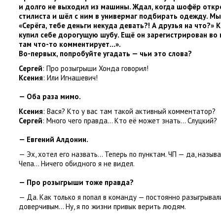
и долго не выходил из машины. Ждал
,
когда шофёр откр
стилиста и шёл с ним в универмаг подбирать одежду. Мы
«Серёга
,
тебе деньги некуда девать?! А друзья на что?» 
купил себе дорогущую шубу. Ещё он зарегистрирован во 
там что-то комментирует…».
Во-первых
,
попробуйте угадать — чьи это слова?
Сергей
: Про розыгрыши Хонда говорил!
Ксения
: Или Игнашевич!
— Оба раза мимо.
Ксения
: Вася? Кто у вас там такой активный комментатор?
Сергей
: Много чего правда… Кто её может знать… Слуцкий?
— Евгений Алдонин.
— Эх
,
хотел его назвать… Теперь по пунктам. ЧП — да
,
называ
Чепа… Ничего обидного я не видел.
— Про розыгрыши тоже правда?
— Да. Как только я попал в команду — постоянно разыгрывали
доверчивым… Ну
,
я по жизни привык верить людям.