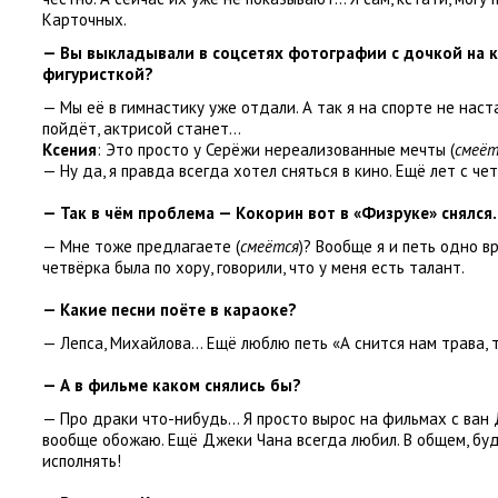
Карточных.
— Вы выкладывали в соцсетях фотографии с дочкой на к
фигуристкой?
— Мы её в гимнастику уже отдали. А так я на спорте не на
пойдёт
,
актрисой станет…
Ксения
: Это просто у Серёжи нереализованные мечты
(
смеёт
— Ну да
,
я правда всегда хотел сняться в кино. Ещё лет с ч
— Так в чём проблема — Кокорин вот в «Физруке» снялся
— Мне тоже предлагаете
(
смеётся
)? Вообще я и петь одно 
четвёрка была по хору
,
говорили
,
что у меня есть талант.
— Какие песни поёте в караоке?
— Лепса
,
Михайлова… Ещё люблю петь
«
А снится нам трава
,
— А в фильме каком снялись бы?
— Про драки что-нибудь… Я просто вырос на фильмах с ван
вообще обожаю. Ещё Джеки Чана всегда любил. В общем
,
буд
исполнять!