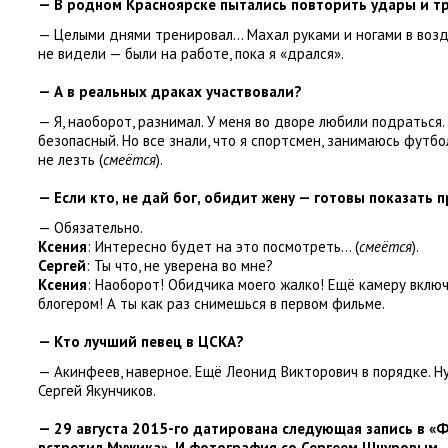
— В родном Красноярске пытались повторить удары и т
— Целыми днями тренировал… Махал руками и ногами в возд
не видели — были на работе
,
пока я «дрался».
— А в реальных драках участвовали?
— Я
,
наоборот
,
разнимал. У меня во дворе любили подраться.
безопасный. Но все знали
,
что я спортсмен
,
занимаюсь футбол
не лезть
(
смеётся
).
— Если кто
,
не дай бог
,
обидит жену — готовы показать 
— Обязательно.
Ксения
: Интересно будет на это посмотреть…
(
смеётся
).
Сергей
: Ты что
,
не уверена во мне?
Ксения
: Наоборот! Обидчика моего жалко! Ещё камеру вклю
блогером! А ты как раз снимешься в первом фильме.
— Кто лучший певец в ЦСКА?
— Акинфеев
,
наверное. Ещё Леонид Викторович в порядке. Н
Сергей Якунчиков.
— 29 августа 2015-го датирована следующая запись в «Ф
встретил Мужика». И фотография со Сергеем Шнуровым