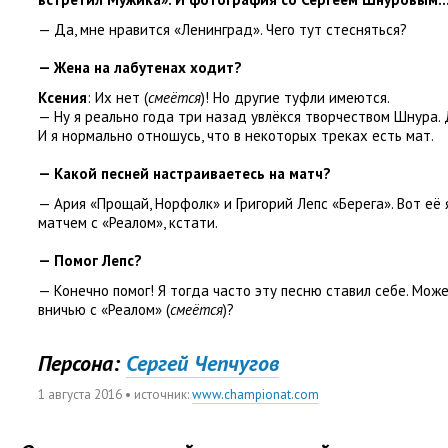
— Да
,
мне нравится
«
Ленинград». Чего тут стесняться?
— Жена на лабутенах ходит?
Ксения
: Их нет
(
смеётся
)! Но другие туфли имеются.
— Ну я реально года три назад увлёкся творчеством Шнура.
И я нормально отношусь
,
что в некоторых треках есть мат.
— Какой песней настраиваетесь на матч?
— Ария
«
Прощай
,
Норфолк» и Григорий Лепс
«
Берега». Вот е
матчем с «Реалом», кстати.
— Помог Лепс?
— Конечно помог! Я тогда часто эту песню ставил себе. Мож
вничью с «Реалом»
(
смеётся
)?
Персона:
Сергей Чепчугов
1 августа 2016
• источник:
www.championat.com