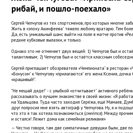
рибай
,
и пошло-поехало»
Сергей Чепчугов
из тех спортсменов
,
про которых многие заб
Жить в «эпоху Акинфеева” тяжело любому вратарю. Тем боле
Да
,
есть уникальный шанс выйти на поле в матче против
«
Реа
редкие кубковые вылазки
,
и только.
Однако это не отменяет двух вещей: 1) Чепчугов был и оста
талантливым; 2) Чепчугов был и остаётся классным собеседн
Сергей приглашает обозревателя
«
Чемпионата” в ресторан
«
«Бонусом” к Чепчугову
«
прилагаются” его жена Ксения
,
дочка 
«
крашивый!”.
"Не мешай дяде!” - с улыбкой
«
отчитывает” активного ребёнк
рассказывать о лучшем знакомстве в своей жизни: «Я работа
на Удальцова. Туда часто заходил Серёжа
,
ещё Мамаев
,
Думб
друг попросил мне взять автограф у Чепчугова. Ну
,
я и подош
что это я так хотела познакомиться
(
смеётся
). Между прочим
и остался! Лежит дома как семейная реликвия»
— Честно говоря
,
там две симпатичные девушки были
,
две по