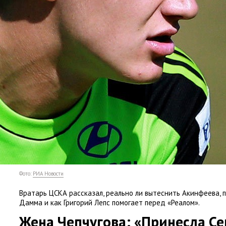
Фото:
РИА Новости
Вратарь ЦСКА рассказал
,
реально ли вытеснить Акинфеева
,
Дамма и как Григорий Лепс помогает перед
«
Реалом».
Жена Чепчугова: «Принесла Се