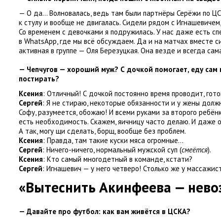
— О да… Волновалась
,
ведь там были партнёры Серёжи по ЦС
к стулу и вообще не двигалась. Сидели рядом с Игнашевичем
,
Со временем с девочками я подружилась. У нас даже есть сп
в WhatsApp
,
где мы всё обсуждаем. Да и на матчах вместе с
активная в группе — Оля Березуцкая. Она везде и всегда сам
— Чепчугов — хороший муж? С дочкой помогает
,
еду сам
постирать?
Ксения
: Отличный! С дочкой постоянно время проводит
,
гото
Сергей
: Я не стираю
,
некоторые обязанности и у жены долж
Софу
,
разумеется
,
обожаю! И всеми руками за второго ребён
есть необходимость. Скажем
,
яичницу часто делаю. И даже 
А так
,
могу щи сделать
,
борщ
,
вообще без проблем.
Ксения
: Правда
,
там такие куски мяса огромные…
Сергей
: Ничего-ничего
,
нормальный мужской суп
(
смеётся
).
Ксения
: Кто самый многодетный в команде
,
кстати?
Сергей
: Игнашевич — у него четверо! Столько же у массажис
«Вытеснить Акинфеева — нев
— Давайте про футбол: как вам живётся в ЦСКА?