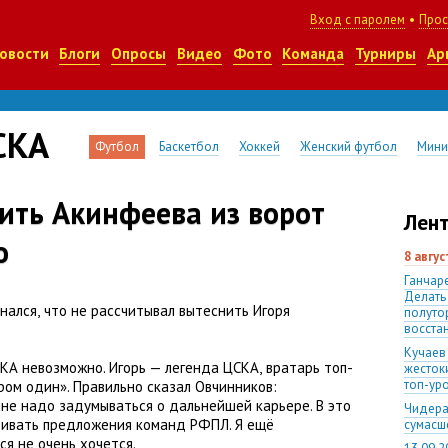
Вход с паролем
•
Прос
овости
Блоги
Опросы
Видео
Фото
Команда
Турниры
Ар
СКА
Футбол
Баскетбол
Хоккей
Женский футбол
Мини
ить Акинфеева из ворот
Лент
о
8 авгу
Ганчаре
Делать
нался
,
что не рассчитывал вытеснить Игоря
полуто
восста
Кучаев
КА невозможно. Игорь — легенда ЦСКА
,
вратарь топ-
жесток
топ-ур
ром один». Правильно сказал Овчинников:
не надо задумываться о дальнейшей карьере. В это
Чидера
ривать предложения команд РФПЛ. Я ещё
сумас
ся не очень хочется.