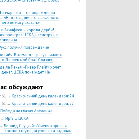
020 ЦСКА — Спартак — 3:1. Обзор
 Ганчаренко — о повреждении
а: «Надеюсь, ничего серьезного.
чего не могу сказать»
 и Акинфеев – короли дерби!
ак» проиграл ЦСКА, несмотря на
Кокорина
Фукс получил повреждение
о Гайч: В команде сразу начались
 что Дивеев мой брат-близнец
де ла Пенья: «Ривер Плейт» хочет
 денег. ЦСКА пока ждет. Не
, что сделка близка к завершению»
020 Химки — ЦСКА — 0:2. Обзор
час обсуждают
ch61
→
Красно-синий день календаря: 24
 матч сезона в РПЛ —
нейшая победа ЦСКА. Гончаренко
ch61
→
Красно-синий день календаря: 27
л 11 россиян в старте
→
Победа на глазах Авеланжа
нко — о Гайче: «Если покупаем за
→
Иртыш ЦСКА
 деньги, значит, рассчитываем как
овного форварда»
→
Леонид Слуцкий: «У меня хорошая
 – соответствующая уровню и задачам
енко: «Влашича сложно заменить,
аеву и Дзагоеву сегодня это