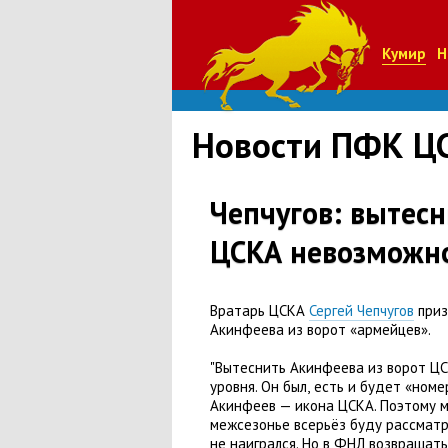
Кумир
Н
Новости ПФК Ц
Чепчугов: вытесн
ЦСКА невозможн
Вратарь ЦСКА
Сергей Чепчугов
приз
Акинфеева из ворот
«
армейцев».
"Вытеснить Акинфеева из ворот ЦС
уровня. Он был
,
есть и будет
«
номе
Акинфеев — икона ЦСКА. Поэтому м
межсезонье всерьёз буду рассмат
не наигрался. Но в ФНЛ возвращать