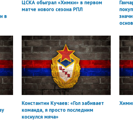
ЦСКА обыграл «Химки» в первом
Ганча
матче нового сезона РПЛ
покуп
н в
значи
осно
Константин Кучаев: «Гол забивает
Химик
ву
команда, я просто последним
коснулся мяча»