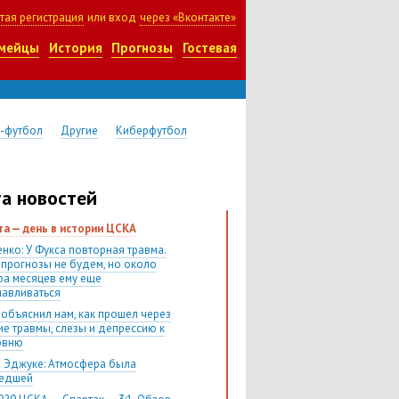
тая регистрация
или вход
через «Вконтакте»
мейцы
История
Прогнозы
Гостевая
-футбол
Другие
Киберфутбол
а новостей
ста — день в истории ЦСКА
нко: У Фукса повторная травма.
 прогнозы не будем, но около
ра месяцев ему еще
навливаться
 объяснил нам, как прошел через
ие травмы, слезы и депрессию к
овню
 Эджуке: Атмосфера была
шедшей