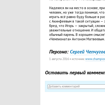
Надеялся ли на место в основе
,
при
человек
,
но уже тогда понимал
,
что
играть всё равно буду больше в р
с Акинфеевым в такой ситуации — 
бред
,
что Игорь — закрытый
,
сложн
уважительные отношения. И общатьс
обычный парень. В хорошем смысле"
«
Чемпионата» Антоном Матвеевым.
Персона:
Сергей Чепчуго
1 августа 2016
• источник:
www.champio
Оставить первый коммен