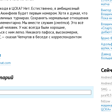
13.09.2
матча
ходя в ЦСКА? Нет. Естественно
,
я амбициозный
Виктор
 Акинфеев будет первым номером. Хотя я думал
,
что
Влашич
азличных турнирах. Сохранять нормальные отношения
Пока ни
элементарно. Мы вместе служим
(
смеётся
). Это всё
Влашич
ый человек. У нас всегда были хорошие
,
«Спарт
я с ним легко. Никакого пафоса
,
высокомерия
,
дебют 
, — сказал Чепчугов в беседе с корреспондентом
Бруно 
Адольф
шутки,
в
Давид 
больше
уверен
nat.com
08.08.2
Сей
матча
тарий
Andrei
Первый
уверен
Andrei
выпусти
SMG
Ганчаре
jura913
большие
на осн
frillow
машина
Ганчар
ЦСКА»
но Куч