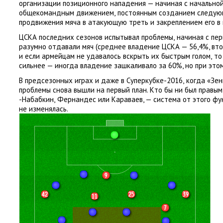
организации позиционного нападения — начиная с начально
общекомандным движением
,
постоянным созданием следую
продвижения мяча в атакующую треть и закреплением его в 
ЦСКА последних сезонов испытывал проблемы
,
начиная с пер
разумно отдавали мяч
(
среднее владение ЦСКА — 56,4%, втор
и если армейцам не удавалось вскрыть их быстрым голом
,
то
сильнее — иногда владение зашкаливало за 60%, но при это
В предсезонных играх и даже в Суперкубке-2016
,
когда
«
Зен
проблемы снова вышли на первый план. Кто бы ни был правы
-Набабкин
,
Фернандес или Караваев, — система от этого ф
не изменялась.