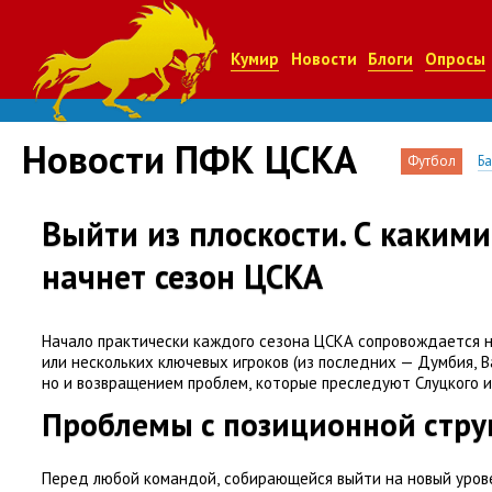
Кумир
Новости
Блоги
Опросы
Новости ПФК ЦСКА
Футбол
Б
Выйти из плоскости. С каким
начнет сезон ЦСКА
Начало практически каждого сезона ЦСКА сопровождается н
или нескольких ключевых игроков
(
из последних — Думбия
,
В
но и возвращением проблем
,
которые преследуют Слуцкого из
Проблемы с позиционной стру
Перед любой командой
,
собирающейся выйти на новый уров