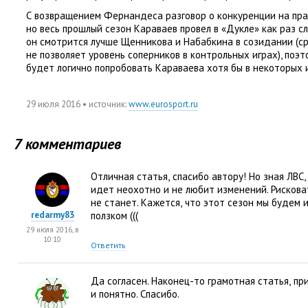
С возвращением Фернандеса разговор о конкуренции на пра
но весь прошлый сезон Караваев провел в «Дукле» как раз сл
он смотрится лучше Щенникова и Набабкина в созидании
(
с
не позволяет уровень соперников в контрольных играх), поэт
будет логично попробовать Караваева хотя бы в некоторых и
29 июля 2016
• источник:
www.eurosport.ru
7 комментариев
Отличная статья
,
спасибо автору! Но зная ЛВС
,
идет неохотно и не любит изменений. Рискова
не станет. Кажется
,
что этот сезон мы будем и
redarmy83
ползком
(
((
29 июля 2016, в
10:10
Ответить
Да согласен. Наконец-то грамотная статья
,
пр
и понятно. Спасибо.