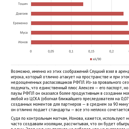
Возможно
,
именно из этих соображений Слуцкий взял в арен
игрока
,
который отлично атакует на пространстве и при это
недооцененных распасовщиков РФПЛ. Из-за провального се
подумать
,
что единственный плюс Алексея — его паспорт
,
но
паузы РФПЛ он оказался более продуктивным в создании мо
любой из ЦСКА
(
обогнал ближайшего преследователя на 0,07
созданных моментов для партнеров — в среднем за 90 минут
он отлично подает стандарты — все это неплохо сочетаетс
Судя по контрольным матчам
,
Ионова
,
кажется
,
используют н
часто создавали изоляции
,
рассчитывая
,
что он будет обыгр