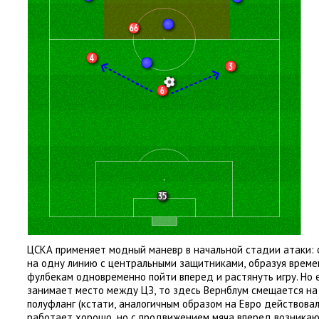
ЦСКА применяет модный маневр в начальной стадии атаки: 
на одну линию с центральными защитниками
,
образуя време
фулбекам одновременно пойти вперед и растянуть игру. Но 
занимает место между ЦЗ
,
то здесь Вернблум смещается на
полуфланг
(
кстати
,
аналогичным образом на Евро действовал
работает хорошо
,
но с продвижением мяча вперед возника