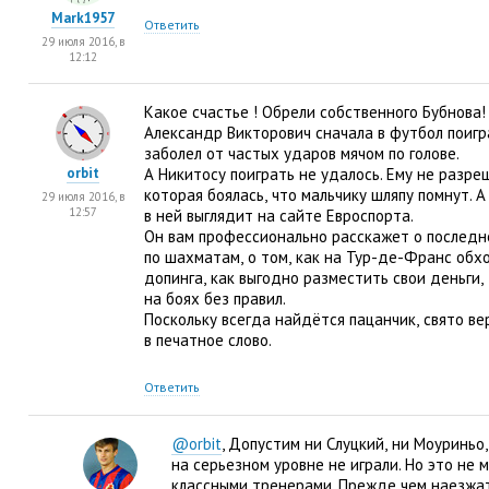
Mark1957
Ответить
29 июля 2016, в
12:12
Какое счастье ! Обрели собственного Бубнова
Александр Викторович сначала в футбол поигр
заболел от частых ударов мячом по голове.
orbit
А Никитосу поиграть не удалось. Ему не разр
которая боялась
,
что мальчику шляпу помнут. А
29 июля 2016, в
12:57
в ней выглядит на сайте Евроспорта.
Он вам профессионально расскажет о последн
по шахматам
,
о том
,
как на Тур-де-Франс обх
допинга
,
как выгодно разместить свои деньги
,
на боях без правил.
Поскольку всегда найдётся пацанчик
,
свято в
в печатное слово.
Ответить
@orbit
, Допустим ни Слуцкий
,
ни Моуриньо
,
на серьезном уровне не играли. Но это не
классными тренерами. Прежде чем наезжа