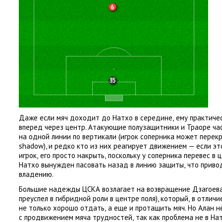
Даже если мяч доходит до Натхо в середине
,
ему практиче
вперед через центр. Атакующие полузащитники и Траоре ча
на одной линии по вертикали
(
игрок соперника может перекр
shadow), и редко кто из них реагирует движением — если эт
игрок
,
его просто накрыть
,
поскольку у соперника перевес в 
Натхо вынужден пасовать назад в линию защиты
,
что приво
владению.
Большие надежды ЦСКА возлагает на возвращение Дзагоев
преуспел в гибридной роли в центре поля), который
,
в отличи
не только хорошо отдать
,
а еще и протащить мяч. Но Алан 
с продвижением мяча трудностей
,
так как проблема не в На