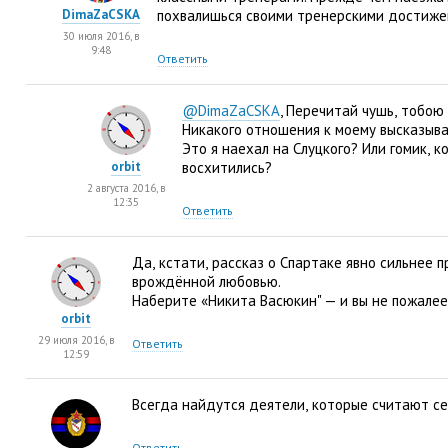
DimaZaCSKA
похвалишься своими тренерскими достиж
30 июля 2016, в
9:48
Ответить
@DimaZaCSKA
, Перечитай чушь
,
тобою 
Никакого отношения к моему высказыва
Это я наехал на Слуцкого? Или гомик
,
к
orbit
восхитились?
2 августа 2016, в
12:35
Ответить
Да
,
кстати
,
рассказ о Спартаке явно сильнее 
врождённой любовью.
Наберите
«
Никита Васюкин" — и вы не пожалее
orbit
29 июля 2016, в
Ответить
12:59
Всегда найдутся деятели
,
которые считают се
Ответить