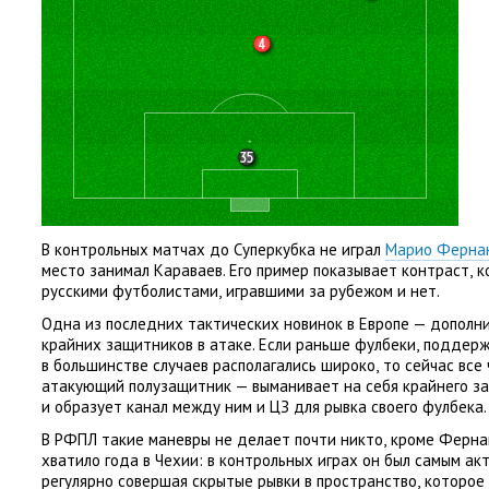
В контрольных матчах до Суперкубка не играл
Марио Ферна
место занимал Караваев. Его пример показывает контраст
,
к
русскими футболистами
,
игравшими за рубежом и нет.
Одна из последних тактических новинок в Европе — дополн
крайних защитников в атаке. Если раньше фулбеки
,
поддерж
в большинстве случаев располагались широко
,
то сейчас все
атакующий полузащитник — выманивает на себя крайнего з
и образует канал между ним и ЦЗ для рывка своего фулбека.
В РФПЛ такие маневры не делает почти никто
,
кроме Ферна
хватило года в Чехии: в контрольных играх он был самым а
регулярно совершая скрытые рывки в пространство
,
которое 