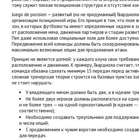
тому служит плохая позиционная структура и отсутствие ко
Juego de pocision — развитый
(
но не придуманный) Гвардиоло
организации позиционной игры. Его принцип в том
,
что поле 
зон
,
в которых футболисты имеют определенные задачи в з
от расположения мяча
,
движения партнеров и стадии развит
Пеп даже использовал специальные поля для более доступног
Передвижения всей команды должны быть скоординирован
максимально возможные опции для продолжения атаки.
Принцип не является догмой: у каждого коуча свои требован
расположению и движению. К примеру
,
Гвардиола считает
,
ч
команда обязана сделать минимум 15 передач перед актив
сложная тренерская теория строится на базовых пунктах Jue
не стоит нарушать:
У владеющего мячом должно быть две
,
а в идеале тр
Не более двух игроков должны располагаться на одно
и не более трех — на одной горизонтальной
(
в идеале — 
соответственно);
Необходимо создавать треугольники для поддержан
и числа опций;
С продвижением к чужим воротам необходимо созда
для передач.