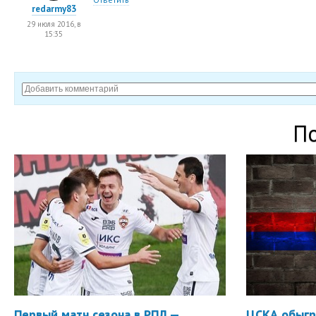
redarmy83
29 июля 2016, в
15:35
П
Первый матч сезона в РПЛ —
ЦСКА обыгр