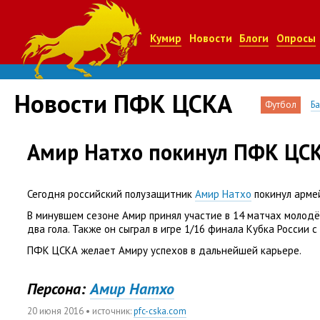
Кумир
Новости
Блоги
Опросы
Новости ПФК ЦСКА
Футбол
Б
Амир Натхо покинул ПФК ЦС
Сегодня российский полузащитник
Амир Натхо
покинул армей
В минувшем сезоне Амир принял участие в 14 матчах молодё
два гола. Также он сыграл в игре 1/16 финала Кубка России с
ПФК ЦСКА желает Амиру успехов в дальнейшей карьере.
Персона:
Амир Натхо
20 июня 2016
• источник:
pfc-cska.com