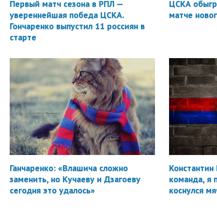
Первый матч сезона в РПЛ —
ЦСКА обыгр
увереннейшая победа ЦСКА.
матче новог
Гончаренко выпустил 11 россиян в
старте
Ганчаренко: «Влашича сложно
Константин 
заменить, но Кучаеву и Дзагоеву
команда, я 
сегодня это удалось»
коснулся мя