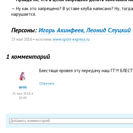
— Ну как это запрещено? В уставе клуба написано? Ну
,
тогда
нарушается.
Персоны:
Игорь Акинфеев,
Леонид Слуцкий
25 мая 2016
• источник:
www.sport-express.ru
1 комментарий
Блестяще провел эту передачу наш ГТ!!! БЛЕСТ
Ответить
armi
25 мая 2016, в
10:49