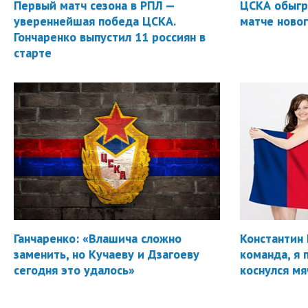
Первый матч сезона в РПЛ —
ЦСКА обыгр
увереннейшая победа ЦСКА.
матче новог
Гончаренко выпустил 11 россиян в
старте
Ганчаренко: «Влашича сложно
Константин 
заменить, но Кучаеву и Дзагоеву
команда, я 
сегодня это удалось»
коснулся мя