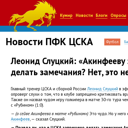
Кумир
Новости
Блоги
Опросы
Новости ПФК ЦСКА
Футбол
Б
Леонид Слуцкий: «Акинфееву
делать замечания? Нет, это н
Главный тренер ЦСКА и сборной России
Леонид Слуцкий
в эф
опроверг слухи о том
,
что в клубе запрещено критиковать вр
Также он назвал чудом игру голкипера в матче 30-го тура ч
с «Рубином»
(
1:0).
—
(о сейве Акинфеева в матче
«
Рубином»)
Это чудо. Но у него
Акинфеев
, — сказал Слуцкий.
— Правда ли
,
что в ЦСКА запрещено делать замечания А