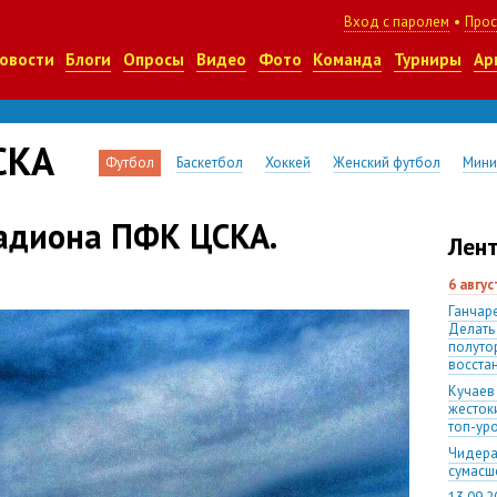
Вход с паролем
•
Прос
овости
Блоги
Опросы
Видео
Фото
Команда
Турниры
Ар
СКА
Футбол
Баскетбол
Хоккей
Женский футбол
Мини
тадиона ПФК ЦСКА.
Лент
6 авгу
Ганчаре
Делать
полуто
восста
Кучаев
жесток
топ-ур
Чидера
сумас