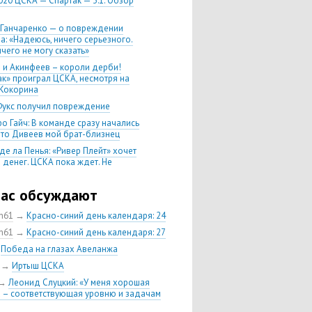
020 ЦСКА — Спартак — 3:1. Обзор
 Ганчаренко — о повреждении
а: «Надеюсь, ничего серьезного.
чего не могу сказать»
 и Акинфеев – короли дерби!
ак» проиграл ЦСКА, несмотря на
Кокорина
Фукс получил повреждение
о Гайч: В команде сразу начались
 что Дивеев мой брат-близнец
де ла Пенья: «Ривер Плейт» хочет
 денег. ЦСКА пока ждет. Не
, что сделка близка к завершению»
020 Химки — ЦСКА — 0:2. Обзор
час обсуждают
ch61
→
Красно-синий день календаря: 24
 матч сезона в РПЛ —
нейшая победа ЦСКА. Гончаренко
ch61
→
Красно-синий день календаря: 27
л 11 россиян в старте
→
Победа на глазах Авеланжа
нко — о Гайче: «Если покупаем за
→
Иртыш ЦСКА
 деньги, значит, рассчитываем как
овного форварда»
→
Леонид Слуцкий: «У меня хорошая
 – соответствующая уровню и задачам
енко: «Влашича сложно заменить,
аеву и Дзагоеву сегодня это