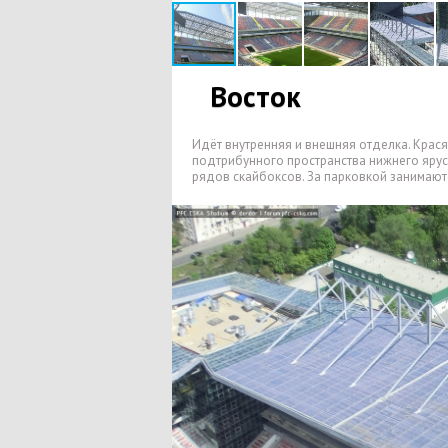
Восток
Идёт внутренняя и внешняя отделка. Крас
подтрибунного пространства нижнего ярус
рядов скайбоксов. За парковкой занимают