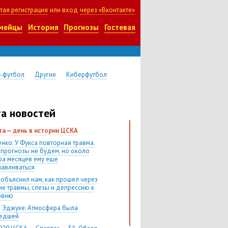
тая регистрация
или вход
через «Вконтакте»
мейцы
История
Прогнозы
Гостевая
-футбол
Другие
Киберфутбол
а новостей
ста — день в истории ЦСКА
нко: У Фукса повторная травма.
 прогнозы не будем, но около
ра месяцев ему еще
навливаться
 объяснил нам, как прошел через
ие травмы, слезы и депрессию к
овню
 Эджуке: Атмосфера была
шедшей