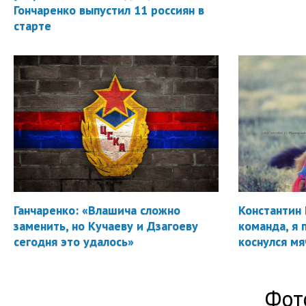
Гончаренко выпустил 11 россиян в
старте
Ганчаренко: «Влашича сложно
Константин 
заменить, но Кучаеву и Дзагоеву
команда, я 
сегодня это удалось»
коснулся мя
Фот