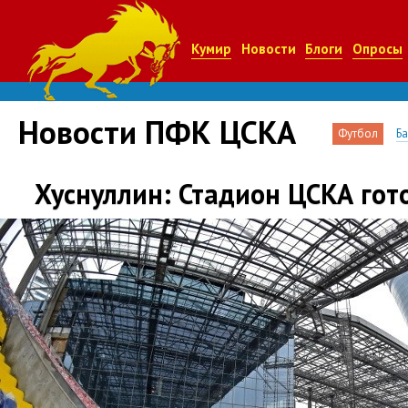
Кумир
Новости
Блоги
Опросы
Новости ПФК ЦСКА
Футбол
Б
Хуснуллин: Стадион ЦСКА гот