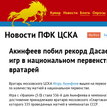
Кумир
Новости
Блоги
Опросы
Новости ПФК ЦСКА
Футбол
Б
Акинфеев побил рекорд Дасае
игр в национальном первенст
вратарей
Вратарь московского ЦСКА
Игорь Акинфеев
вышел на первое
по количеству матчей в национальном первенстве.
Игра с «Уралом»
(
3:0) стала 336-й для Акинфеева в чемпион
достижение принадлежало вратарю московского
«
Спартака»
которого 335 проведенных матчей в чемпионатах СССР.