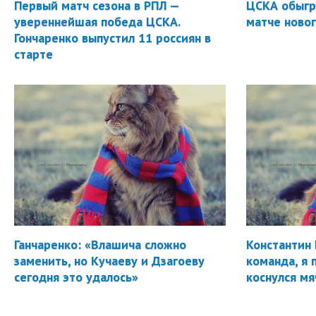
Первый матч сезона в РПЛ —
ЦСКА обыгр
увереннейшая победа ЦСКА.
матче новог
Гончаренко выпустил 11 россиян в
старте
Ганчаренко: «Влашича сложно
Константин 
заменить, но Кучаеву и Дзагоеву
команда, я 
сегодня это удалось»
коснулся мя