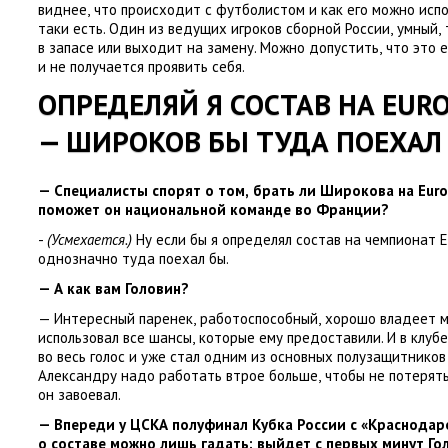
виднее
,
что происходит с футболистом и как его можно исп
таки есть. Один из ведущих игроков сборной России
,
умный
,
в запасе или выходит на замену. Можно допустить
,
что это 
и не получается проявить себя.
ОПРЕДЕЛЯЙ Я СОСТАВ НА
EUR
— ШИРОКОВ БЫ ТУДА ПОЕХАЛ
— Специалисты спорят о том
,
брать ли Широкова на
Euro
поможет он национальной команде во Франции?
-
(Усмехается.)
Ну если бы я определял состав на чемпионат
однозначно туда поехал бы.
— А как вам Головин?
— Интересный паренек
,
работоспособный
,
хорошо владеет м
использовал все шансы
,
которые ему предоставили. И в клубе
во весь голос и уже стал одним из основных полузащитников
Александру надо работать втрое больше
,
чтобы не потерят
он завоевал.
— Впереди у ЦСКА полуфинал Кубка России с «Краснодар
о составе можно лишь гадать: выйдет с первых минут Го