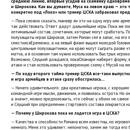
среднюю линию
,
впервые усадив на скамейку одновреме
и Широкова. Как вы думаете
,
Муса на левом краю — это 
конкретно под
«
Локо» или тренер ЦСКА забраковал пре
— Пока сложно сказать
,
маневр ли это на одну игру или арм
так действовать. Ответ дадут дальнейшие игры. Пока же по
оптимальный состав
,
сочетания
,
которые могут сработать. П
полузащиты играл Широков
,
затем Роман сел в запас
,
на его 
сместилсяЕременко
,
а на левый фланг вышел молодой Головин
центральные полузащитники
,
на краю могут сыграть разве 
матча
,
а в основном там нужно использовать быстрых игроко
Возможно
,
Слуцкий дождался
,
покаОланаре наберет форму
,
атаки и стал использовать проверенную схему с Мусой на ле
— По ходу второго тайма тренер ЦСКА все-таки выпуст
и игра армейцев в атаке сразу обострилась…
— Ничего удивительного: два креативных игрока
,
с хорошим
командной игре мысли
,
движения
,
и появилась острота. Но о
а значит
,
можно предположить
,
что сейчас у обоих не само
и Слуцкий при определении стартового состава опирается на
— Почему у Широкова пока не ладится игра в ЦСКА?
— Качества и способности Романа всем известны
,
но игровог
немного. Меня это удивляет: непонятно
,
зачем же тогда его 