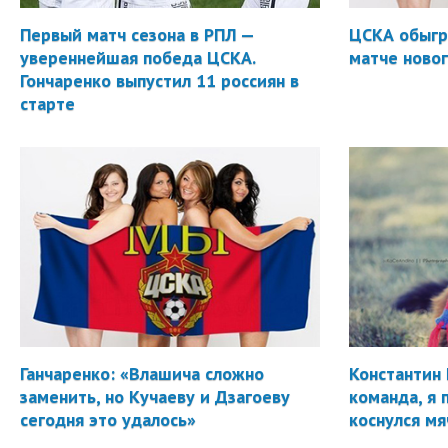
Первый матч сезона в РПЛ —
ЦСКА обыгр
увереннейшая победа ЦСКА.
матче новог
Гончаренко выпустил 11 россиян в
старте
Ганчаренко: «Влашича сложно
Константин 
заменить, но Кучаеву и Дзагоеву
команда, я 
сегодня это удалось»
коснулся мя