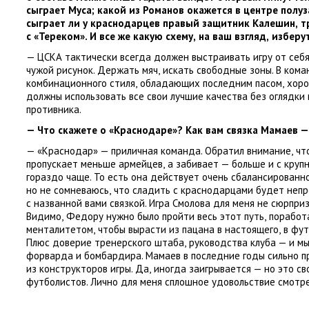
сыграет Муса; какой из Романов окажется в центре полу
сыграет ли у краснодарцев правый защитник Калешин
,
т
с «Тереком». И все же какую схему
,
на ваш взгляд
,
изберу
— ЦСКА тактически всегда должен выстраивать игру от себ
чужой рисунок. Держать мяч
,
искать свободные зоны. В кома
комбинационного стиля
,
обладающих последним пасом
,
хоро
должны использовать все свои лучшие качества без оглядки
противника.
— Что скажете о «Краснодаре»? Как вам связка Мамаев 
— «Краснодар» — приличная команда. Обратил внимание
,
чт
пропускает меньше армейцев
,
а забивает — больше и с круп
гораздо чаще. То есть она действует очень сбалансированно
но не сомневаюсь
,
что сладить с краснодарцами будет непр
с названной вами связкой. Игра Смолова для меня не сюрпри
Видимо
,
Федору нужно было пройти весь этот путь
,
поработ
менталитетом
,
чтобы вырасти из пацана в настоящего
,
в фу
Плюс доверие тренерского штаба
,
руководства клуба — и мы
форварда и бомбардира. Мамаев в последние годы сильно п
из конструкторов игры. Да
,
иногда заигрывается — но это с
футболистов. Лично для меня сплошное удовольствие смотр