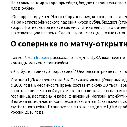
По словам гендиректора армейцев
,
бюджет строительства с
млрд рублей.
«
Он корректируется. Много оборудования
,
которое не подл
Из-за катастрофического падения курса рубля
,
бюджет
(
стр
возрос. Но
,
несмотря на все сложности
,
надеемся
,
что сумее
в эксплуатацию вовремя. Сдача — июль месяц», — отметил он
О сопернике по матчу-открыт
Также
Роман Бабаев
рассказал о том
,
что ЦСКА планирует о
команды матчем с топ-клубом.
«
Это будет топ-клуб. „Барселона“? Она рассматривается в то
Стадион ЦСКА строится на 3-й Песчаной улице
(
Северный ад
с 2007 года. Вместимость арены составит около 30 тысяч з
в состав комплекса войдут детско-юношеская спортивная ш
гостиница
,
рестораны и кафе
,
фирменный магазин атрибути
В юго-западной части комплекса возводится 38-этажная оф
футбольного кубка. Планируется
,
что на стадионе ЦСКА прой
России 2016 года.