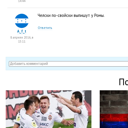
14:44
Челски по-свойски выпишут у Ромы.
Ответить
A_f_t
8 апреля 2016, в
15:11
П