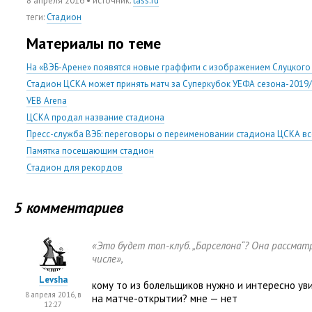
8 апреля 2016
• источник:
tass.ru
теги
:
Стадион
Материалы по теме
На «ВЭБ-Арене» появятся новые граффити с изображением Слуцкого 
Стадион ЦСКА может принять матч за Суперкубок УЕФА сезона-2019
VEB Arena
ЦСКА продал название стадиона
Пресс-служба ВЭБ: переговоры о переименовании стадиона ЦСКА вс
Памятка посещающим стадион
Стадион для рекордов
5 комментариев
«Это будет топ-клуб. „Барселона“? Она рассма
числе»,
Levsha
кому то из болельщиков нужно и интересно ув
8 апреля 2016, в
на матче-открытии? мне — нет
12:27