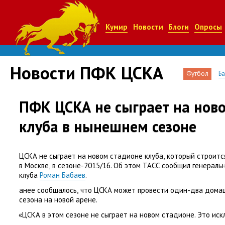
Кумир
Новости
Блоги
Опросы
Новости ПФК ЦСКА
Футбол
Б
ПФК ЦСКА не сыграет на нов
клуба в нынешнем сезоне
ЦСКА не сыграет на новом стадионе клуба
,
который строитс
в Москве
,
в сезоне-2015/16. Об этом ТАСС сообщил генерал
клуба
Роман Бабаев
.
анее сообщалось
,
что ЦСКА может провести один-два дома
сезона на новой арене.
«
ЦСКА в этом сезоне не сыграет на новом стадионе. Это иск