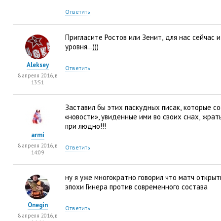
Ответить
Пригласите Ростов или Зенит
,
для нас сейчас 
уровня…)))
Aleksey
Ответить
8 апреля 2016, в
13:51
Заставил бы этих паскудных писак
,
которые с
«
новости», увиденные ими во своих снах
,
жрать
при людно!!!
armi
8 апреля 2016, в
Ответить
14:09
ну я уже многократно говорил что матч открыт
эпохи Гинера против современного состава
Onegin
Ответить
8 апреля 2016, в