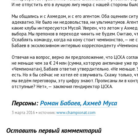
И не отпустить его в лучшую лигу мира с нашей стороны был
Мы общались и с Ахмедом
,
и с его агентом. Оба оценили си
адекватно. Не было ни недовольства
,
ни ультиматумов. Аген
какие клубы интересуются Мусой. Уверен
,
что летом у Ахме
выбора. Мы препонов в переходе чинить не будем. Считаю
,
ч
Ослаблять команду
,
когда на кону стоит чемпионство, — не с
Бабаев в эксклюзивном интервью корреспонденту
«
Чемпиона
Отвечая на вопрос
,
верно ли предположение
,
что ЦСКА согла
не меньше чем за € 24 млн
(
сумма
,
которую англичане уже пр
«Чемпионата»), Бабаев ответил утвердительно. «Не меньше.
есть. Но я бы сейчас не хотел её озвучивать. Скажу только
,
ч
мы ведём переговоры
,
эту цифру знают. Прописаны ли в кон
отступные? Нет», — заключил гендиректор ЦСКА.
Персоны:
Роман Бабаев,
Ахмед Муса
3 марта 2016
• источник:
www.championat.com
Оставить первый комментарий