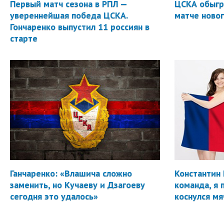
Первый матч сезона в РПЛ —
ЦСКА обыгр
увереннейшая победа ЦСКА.
матче новог
Гончаренко выпустил 11 россиян в
старте
Ганчаренко: «Влашича сложно
Константин 
заменить, но Кучаеву и Дзагоеву
команда, я 
сегодня это удалось»
коснулся мя