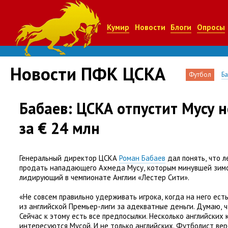
Кумир
Новости
Блоги
Опросы
Новости ПФК ЦСКА
Футбол
Б
Бабаев: ЦСКА отпустит Мусу 
за € 24 млн
Генеральный директор ЦСКА
Роман Бабаев
дал понять
,
что л
продать нападающего Ахмеда Мусу
,
которым минувшей зимо
лидирующий в чемпионате Англии
«
Лестер Сити».
«Не совсем правильно удерживать игрока
,
когда на него ест
из английской Премьер-лиги за адекватные деньги. Думаю
,
ч
Сейчас к этому есть все предпосылки. Несколько английских 
интересуются Мусой. И не только английских. Футболист вер