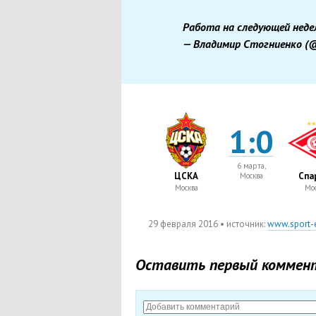
Работа на следующей неде
— Владимир Стогниенко
(
@
1:0
6 марта,
ЦСКА
Спа
Москва
Москва
Мос
29 февраля 2016
• источник:
www.sport-e
Оставить первый коммен