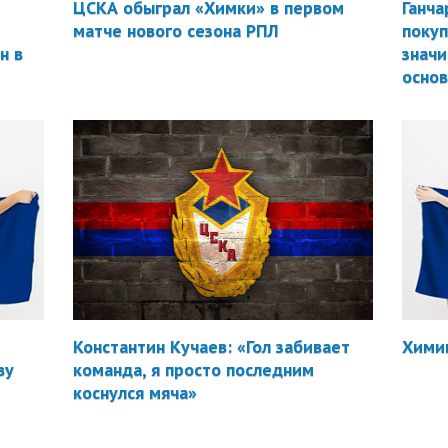
ЦСКА обыграл «Химки» в первом
Ганча
матче нового сезона РПЛ
покуп
н в
значи
осно
Константин Кучаев: «Гол забивает
Химик
ву
команда, я просто последним
коснулся мяча»