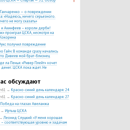
020 ЦСКА — Спартак — 3:1. Обзор
 Ганчаренко — о повреждении
а: «Надеюсь, ничего серьезного.
чего не могу сказать»
 и Акинфеев – короли дерби!
ак» проиграл ЦСКА, несмотря на
Кокорина
Фукс получил повреждение
о Гайч: В команде сразу начались
 что Дивеев мой брат-близнец
де ла Пенья: «Ривер Плейт» хочет
 денег. ЦСКА пока ждет. Не
, что сделка близка к завершению»
020 Химки — ЦСКА — 0:2. Обзор
час обсуждают
ch61
→
Красно-синий день календаря: 24
 матч сезона в РПЛ —
нейшая победа ЦСКА. Гончаренко
ch61
→
Красно-синий день календаря: 27
л 11 россиян в старте
→
Победа на глазах Авеланжа
нко — о Гайче: «Если покупаем за
→
Иртыш ЦСКА
 деньги, значит, рассчитываем как
овного форварда»
→
Леонид Слуцкий: «У меня хорошая
 – соответствующая уровню и задачам
енко: «Влашича сложно заменить,
аеву и Дзагоеву сегодня это