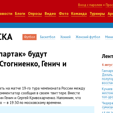
Вход с паролем
•
Прос
овости
Блоги
Опросы
Видео
Фото
Команда
Турниры
Ар
СКА
Футбол
Баскетбол
Хоккей
Женский футбол
Мини
партак» будут
Лент
тогниенко, Генич и
6 авгу
Ганчаре
Делать
полуто
восста
ть на матче 19-го тура чемпионата России между
Кучаев
комментатор сообщил в своем твиттере. Вместе
жесток
топ-ур
ин Генич и Сергей Кривохарченко. Напомним
,
что
о — в 19:30 по московскому времени.
Чидера
сумас