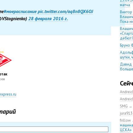
13.09.2
матча
ле
#моерасписание
pic.twitter.com/aq8n8QX6OJ
Виктор
Влашич
VStognienko)
28 февраля 2016 г.
Пока ни
Влашич
«Спарт
дебют 
Бруно 
Адольф
шутки,
Давид 
больше
уверен
ртак
ква
08.08.2
Сей
матча
Andrei
Первый
xpress.ru
уверен
Andrei
выпусти
SMG
Ганчаре
тарий
jura913
большие
на осн
frillow
машина
Ганчар
ЦСКА»
но Куч