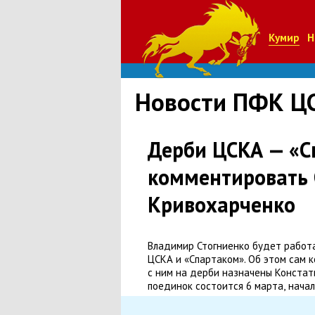
Кумир
Н
Новости ПФК Ц
Дерби ЦСКА — «С
комментировать С
Кривохарченко
Владимир Стогниенко будет работа
ЦСКА и «Спартаком». Об этом сам 
с ним на дерби назначены Констат
поединок состоится 6 марта
,
начал