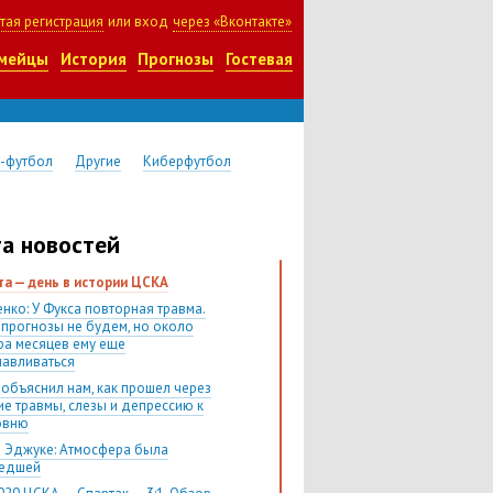
тая регистрация
или вход
через «Вконтакте»
мейцы
История
Прогнозы
Гостевая
-футбол
Другие
Киберфутбол
а новостей
ста — день в истории ЦСКА
нко: У Фукса повторная травма.
 прогнозы не будем, но около
ра месяцев ему еще
навливаться
 объяснил нам, как прошел через
ие травмы, слезы и депрессию к
овню
 Эджуке: Атмосфера была
шедшей