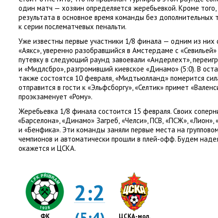
один матч — хозяин определяется жеребьевкой. Кроме того
,
результата в основное время команды без дополнительных 
к серии послематчевых пенальти.
Уже известны первые участники 1/8 финала — одним из них 
«Аякс», уверенно разобравшийся в Амстердаме с «Севильей»
путевку в следующий раунд завоевали
«
Андерлехт», переиг
и «Мидлсбро», разгромивший киевское
«
Динамо»
(
5:0). В ос
также состоятся 10 февраля
,
«Мидтьюлланд» померится сила
отправится в гости к «Эльфсборгу», «Селтик» примет
«
Валенс
проэкзаменует
«
Рому».
Жеребьевка 1/8 финала состоится 15 февраля. Своих сопер
«
Барселона», «Динамо» Загреб
,
«Челси», ПСВ
,
«ПСЖ», «Лион»,
и «Бенфика». Эти команды заняли первые места на групповом
чемпионов и автоматически прошли в плей-офф. Будем наде
окажется и ЦСКА.
2:2
(5:4)
ФК
ЦСКА-мол.