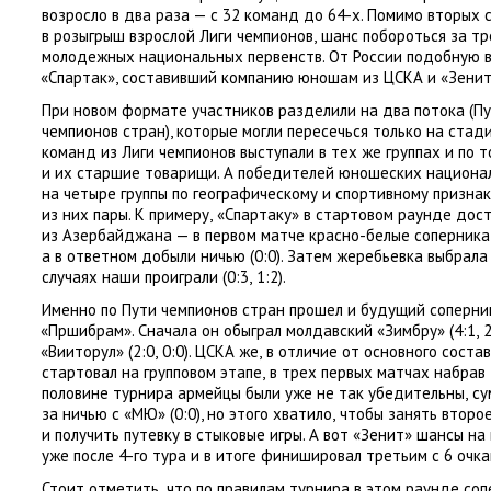
возросло в два раза — с 32 команд до 64-х. Помимо вторых 
в розыгрыш взрослой Лиги чемпионов
,
шанс побороться за т
молодежных национальных первенств. От России подобную 
«
Спартак», составивший компанию юношам из ЦСКА и «Зенит
При новом формате участников разделили на два потока
(
Пу
чемпионов стран), которые могли пересечься только на ста
команд из Лиги чемпионов выступали в тех же группах и по 
и их старшие товарищи. А победителей юношеских национа
на четыре группы по географическому и спортивному призна
из них пары. К примеру
,
«Спартаку» в стартовом раунде дос
из Азербайджана — в первом матче красно-белые соперника
а в ответном добыли ничью
(
0:0). Затем жеребьевка выбрала
случаях наши проиграли
(
0:3
,
1:2).
Именно по Пути чемпионов стран прошел и будущий соперн
«
Пршибрам». Сначала он обыграл молдавский
«
Зимбру»
(
4:1
,
«
Вииторул»
(
2:0
,
0:0). ЦСКА же
,
в отличие от основного соста
стартовал на групповом этапе
,
в трех первых матчах набрав 
половине турнира армейцы были уже не так убедительны
,
су
за ничью с «МЮ»
(
0:0), но этого хватило
,
чтобы занять второе
и получить путевку в стыковые игры. А вот
«
Зенит» шансы на
уже после 4-го тура и в итоге финишировал третьим с 6 очка
Стоит отметить
,
что по правилам турнира в этом раунде соп