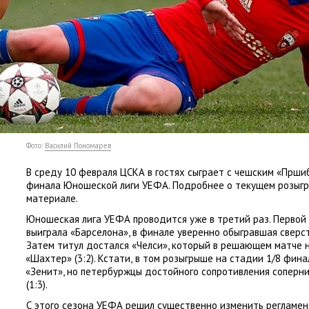
Фото:
Василий Пономарев
В среду 10 февраля ЦСКА в гостях сыграет с чешским
«
Пршиб
финала Юношеской лиги УЕФА. Подробнее о текущем розыг
материале.
Юношеская лига УЕФА проводится уже в третий раз. Перво
выиграла
«
Барселона», в финале уверенно обыгравшая сверс
Затем титул достался
«
Челси», который в решающем матче 
«
Шахтер»
(
3:2). Кстати
,
в том розыгрыше на стадии 1/8 фин
«
Зенит», но петербуржцы достойного сопротивления соперни
(
1:3).
С этого сезона УЕФА решил существенно изменить регламент