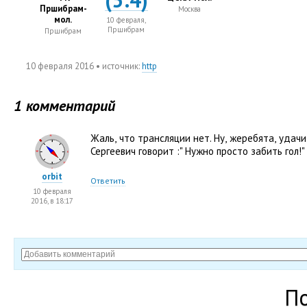
Пршибрам-
Москва
мол.
10 февраля,
Пршибрам
Пршибрам
10 февраля 2016
• источник:
http
1 комментарий
Жаль
,
что трансляции нет. Ну
,
жеребята
,
удачи
Сергеевич говорит :" Нужно просто забить гол!"
orbit
Ответить
10 февраля
2016, в 18:17
П