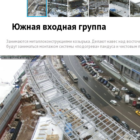
Южная входная группа
Занимаются металлоконструкциями козырька. Делают навес над восто
будут заниматься монтажом системы
«
подогрева» пандуса и чистовым 