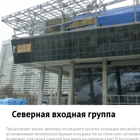
Северная входная группа
Продолжают вязать арматуру последнего кусочка площадки входной г
устанавливают металлоконструкции козырька. На на стены касс устанав
возможно для серых панелей
(
как внизу на силовом узле). В восточно