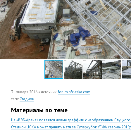
31 января 2016
• источник:
forum.pfc-cska.com
теги
:
Стадион
Материалы по теме
На «ВЭБ-Арене» появятся новые граффити с изображением Слуцкого 
Стадион ЦСКА может принять матч за Суперкубок УЕФА сезона-2019