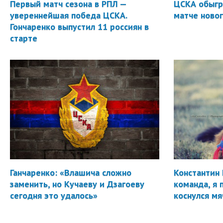
Первый матч сезона в РПЛ —
ЦСКА обыгр
увереннейшая победа ЦСКА.
матче новог
Гончаренко выпустил 11 россиян в
старте
Ганчаренко: «Влашича сложно
Константин 
заменить, но Кучаеву и Дзагоеву
команда, я 
сегодня это удалось»
коснулся мя