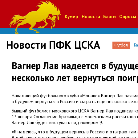
Кумир
Новости
Блоги
Опросы
Новости ПФК ЦСКА
Футбол
Б
Вагнер Лав надеется в будущ
несколько лет вернуться поиг
Нападающий футбольного клуба
«
Монако» Вагнер Лав заяви
в будущем вернуться в Россию и сыграть еще несколько сезо
Бывший футболист московского ЦСКА Вагнер Лав подписал к
13 января. Соглашение бразильца с монегасками рассчитано н
Вагнер Лав будет выступать под номером 9.
«Я надеюсь
,
что в будущем вернусь в Россию и отыграю там 
Я действительно очень люблю эту страну и людей
,
которые 