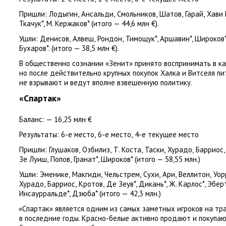
Пришли:
Лодыгин
,
Ансальди
,
Смольников
,
Шатов
,
Гарай
,
Хави 
Ткачук*, М. Кержаков*
(
итого — 44,6 млн €).
Ушли
: Денисов
,
Алвеш
,
Рондон
,
Тимощук*, Аршавин*, Широков*,
Бухаров*.
(
итого — 38,5 млн €).
В общественно сознании
«
Зенит» принято воспринимать в к
но после действительно крупных покупок Халка и Витселя 
не взрывают и ведут вполне взвешенную политику.
«Спартак»
Баланс: — 16,25 млн €
Результаты:
6-е место
,
6-е место
,
4-е текущее место
Пришли:
Глушаков
,
Озбилиз
,
Т. Коста
,
Таски
,
Хурадо
,
Барриос
,
Зе Луиш
,
Попов
,
Гранат*, Широков*
(
итого — 58,55 млн.)
Ушли:
Эменике
,
Макгиди
,
Чельстрем
,
Сухи
,
Ари
,
Веллитон
,
Уор
Хурадо
,
Барриос
,
Кротов
,
Де Зеув*, Дикань*, Ж. Карлос*, Эбер
Инсаурральде*, Дзюба*
(
итого — 42,3 млн.)
«
Спартак» является одним из самых заметных игроков на т
в последние годы. Красно-белые активно продают и покупаю