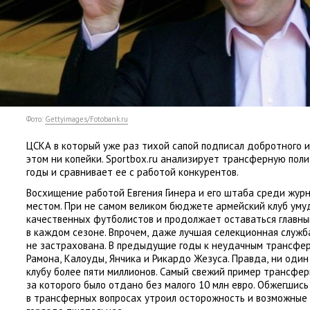
Фото:
Gettyimages/Fotobank.ru
ЦСКА в который уже раз тихой сапой подписал добротного и
этом ни копейки. Sportbox.ru анализирует трансферную пол
годы и сравнивает ее с работой конкурентов.
Восхищение работой Евгения Гинера и его штаба среди жур
местом. При не самом великом бюджете армейский клуб уму
качественных футболистов и продолжает оставаться главн
в каждом сезоне. Впрочем
,
даже лучшая селекционная служб
не застрахована. В предыдущие годы к неудачным трансфер
Рамона
,
Калоуды
,
Янчика и Рикардо Жезуса. Правда
,
ни один
клубу более пяти миллионов. Самый свежий пример трансфе
за которого было отдано без малого 10 млн евро. Обжегшис
в трансферных вопросах утроил осторожность и возможные 