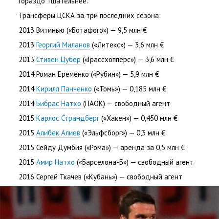
гораздо тщательнее.
Трансферы ЦСКА за три последних сезона:
2013 Витинью
(
«Ботафого») — 9,5 млн €
2013
Георгий Миланов
(
«Литекс») — 3,6 млн €
2013
Стивен Цубер
(
«Грассхопперс») — 3,6 млн €
2014 Роман Еременко
(
«Рубин») — 5,9 млн €
2014
Кирилл Панченко
(
«Томь») — 0,185 млн €
2014
Бибрас Натхо
(
ПАОК) — свободный агент
2015
Карлос Страндберг
(
«Хакен») — 0,450 млн €
2015
Алибек Алиев
(
«Эльфсборг») — 0,3 млн €
2015 Сейду Думбия
(
«Рома») — аренда за 0,5 млн €
2015
Амир Натхо
(
«Барселона-Б») — свободный агент
2016 Сергей Ткачев
(
«Кубань») — свободный агент