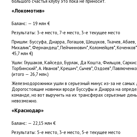
большого счастья клубу это пока не приносит.
«Локомотив»
Баланс: — 19 млн €
Результаты:
3-е место
,
7-е место
,
3-е текущее место
Пришли:
Буссуфа
,
Диарра
,
Логашов
,
Шешуков
,
Ткачев
,
Абаев
,
Михалик*, Фернандеш*, Пейчиннович*, Коломейцев*, Коченков*
45,7 млн €)
Ушли:
Глушаков
,
Кайседо
,
Бурлак
,
Да Кошта
,
Фильцов
,
Саркис
Торбинский*, А. Иванов*, Крешич*, Сычев*, Оздоев*, Павлюченко*
(
итого — 26,7 млн.)
Железнодорожники ушли в серьезный минус из-за не самых
Дорогостоящие новички вроде Буссуфы и Диарра на опреде
команде
,
но вот выручить на их трансферах серьезные день
невозможно.
«Краснодар»
Баланс: — 22,15 млн €
Результаты:
5-е место
,
3-е место
,
5-е текущее место