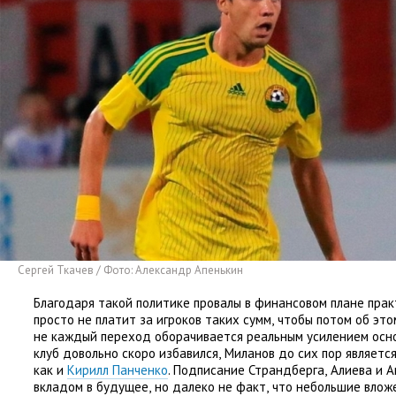
Сергей Ткачев / Фото: Александр Апенькин
Благодаря такой политике провалы в финансовом плане пра
просто не платит за игроков таких сумм
,
чтобы потом об это
не каждый переход оборачивается реальным усилением осно
клуб довольно скоро избавился
,
Миланов до сих пор являетс
как и
Кирилл Панченко
. Подписание Страндберга
,
Алиева и 
вкладом в будущее
,
но далеко не факт
,
что небольшие влож