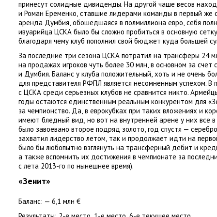
принесут солидные дивиденды. На другой чаше весов нахо
и Роман Еременко
,
ставшие лидерами команды в первый же с
аренда Думбия
,
обошедшаяся в полмиллиона евро
,
себя пол
ивуарийца ЦСКА было бы сложно пробиться в основную сетку
благодаря чему клуб пополнил свой бюджет куда большей с
За последние три сезона ЦСКА потратил на трансферы 24 м
на продажах игроков чуть более 30 млн
,
в основном за счет 
и Думбия. Баланс у клуба положительный
,
хоть и не очень б
для представителя РФПЛ является несомненным успехом. В 
с ЦСКА среди серьезных клубов не сравнится никто. Армейц
годы остаются единственным реальным конкурентом для
«
З
за чемпионство. Да
,
в еврокубках при таких вложениях и ко
имеют бледный вид
,
но вот на внутренней арене у них все в
было завоевано второе подряд золото
,
год спустя — серебр
захватил лидерство летом
,
так и продолжает идти на первой
было бы любопытно взглянуть на трансферный дебит и кред
а также вспомнить их достижения в чемпионате за последн
с лета 2013-го по нынешнее время).
«Зенит»
Баланс:
— 6,1 млн €
Результаты:
2-е место
,
1-е место
,
6-е текущее место