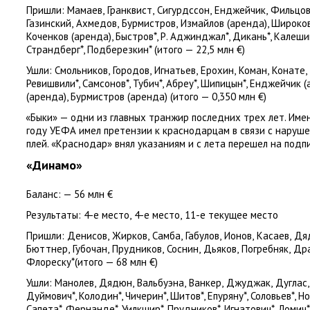
Пришли:
Мамаев
,
Гранквист
,
Сигурдссон
,
Енджейчик
,
Фильцо
Газинский
,
Ахмедов
,
Бурмистров
,
Измайлов
(
аренда), Широко
Коченков
(
аренда), Быстров*, Р. Аджинджал*, Дикань*, Калешин*
Страндберг*, Подберезкин*
(
итого — 22,5 млн €)
Ушли:
Смольников
,
Городов
,
Игнатьев
,
Ерохин
,
Коман
,
Конате
,
Ревишвили*, Самсонов*, Тубич*, Абреу*, Шипицын*, Енджейчик
(
(
аренда), Бурмистров
(
аренда)
(
итого — 0,350 млн €)
«
Быки» — одни из главных транжир последних трех лет. Имен
году УЕФА имел претензии к краснодарцам в связи с наруш
плей. «Краснодар» внял указаниям и с лета перешел на подп
«Динамо»
Баланс: — 56 млн €
Результаты:
4-е место
,
4-е место
,
11-е текущее место
Пришли:
Денисов
,
Жирков
,
Самба
,
Габулов
,
Ионов
,
Касаев
,
Дя
Бюттнер
,
Губочан
,
Прудников
,
Соснин
,
Дьяков
,
Погребняк
,
Дра
Флореску*(итого — 68 млн €)
Ушли:
Манолев
,
Дядюн
,
Вальбуэна
,
Ванкер
,
Джуджак
,
Дуглас
,
Дуймович*, Колодин*, Чичерин*, Шитов*, Епуряну*, Соловьев*, Но
Сапета*, Фернанде*, Уилкшир*, Прудников*, Игнатович*, Ломич*,