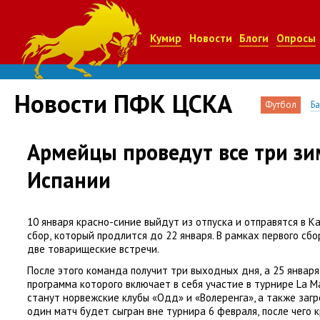
Кумир
Новости
Блоги
Опросы
Новости ПФК ЦСКА
Футбол
Б
Армейцы проведут все три зи
Испании
10 января красно-синие выйдут из отпуска и отправятся в 
сбор
,
который продлится до 22 января. В рамках первого с
две товарищеские встречи.
После этого команда получит три выходных дня
,
а 25 январ
программа которого включает в себя участие в турнире La M
станут норвежские клубы
«
Одд» и «Волеренга», а также заг
один матч будет сыгран вне турнира 6 февраля
,
после чего 