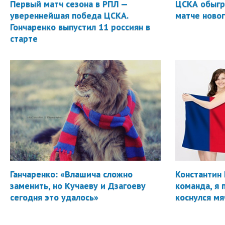
Первый матч сезона в РПЛ —
ЦСКА обыгр
увереннейшая победа ЦСКА.
матче новог
Гончаренко выпустил 11 россиян в
старте
Ганчаренко: «Влашича сложно
Константин 
заменить, но Кучаеву и Дзагоеву
команда, я 
сегодня это удалось»
коснулся мя