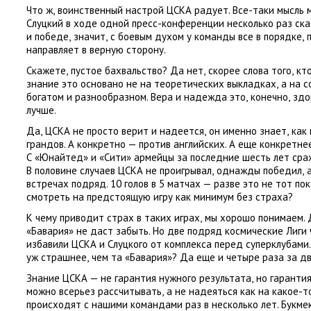
Что ж
,
воинственный настрой ЦСКА радует. Все-таки мысль 
Слуцкий в ходе одной пресс-конференции несколько раз ска
и победе
,
значит
,
с боевым духом у команды все в порядке
,
направляет в верную сторону.
Скажете
,
пустое бахвальство? Да нет
,
скорее слова того
,
кт
знание это основано не на теоретических выкладках
,
а на 
богатом и разнообразном. Вера и надежда это
,
конечно
,
здо
лучше.
Да
,
ЦСКА не просто верит и надеется
,
он именно знает
,
как
грандов. А конкретно — против английских. А еще конкретне
С «Юнайтед» и «Сити» армейцы за последние шесть лет сраж
В половине случаев ЦСКА не проигрывал
,
однажды победил
,
встречах подряд. 10 голов в 5 матчах — разве это не тот по
смотреть на предстоящую игру как минимум без страха?
К чему приводит страх в таких играх
,
мы хорошо понимаем. 
«Бавария» не даст забыть. Но две подряд космические Лиги
избавили ЦСКА и Слуцкого от комплекса перед суперклубами.
уж страшнее
,
чем та «Бавария»? Да еще и четыре раза за дв
Знание ЦСКА — не гарантия нужного результата
,
но гарантия
можно всерьез рассчитывать
,
а не надеяться как на какое-т
происходят с нашими командами раз в несколько лет. Букм