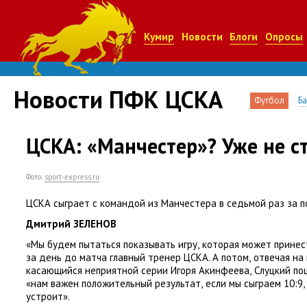
Кумир
Новости
Блоги
Опросы
Новости ПФК ЦСКА
Футбол
Б
ЦСКА: «Манчестер»? Уже не с
Фото:
sport-express.ru
ЦСКА сыграет с командой из Манчестера в седьмой раз за 
Дмитрий ЗЕЛЕНОВ
«М
ы будем пытаться показывать игру
,
которая может принест
за день до матча главный тренер ЦСКА. А потом
,
отвечая на
касающийся неприятной серии Игоря Акинфеева
,
Слуцкий по
«
н
ам важен положительный результат
,
если мы сыграем 10:9
,
устроит».