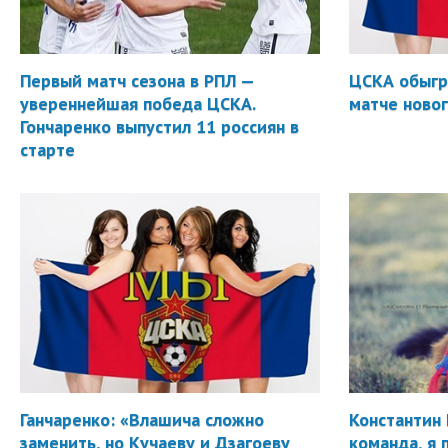
Первый матч сезона в РПЛ —
ЦСКА обыгр
увереннейшая победа ЦСКА.
матче новог
Гончаренко выпустил 11 россиян в
старте
Ганчаренко: «Влашича сложно
Константин 
заменить, но Кучаеву и Дзагоеву
команда, я 