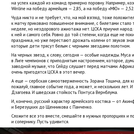
на успех каждой из команд примерно поровну. Например
,
ко
Winline
на победу армейцев — 2,85
,
а на победу
«
МЮ» — 2,52
Чуда никто и не требует
,
что
,
на мой взгляд
,
тоже положител
к матчу приковано повышенное внимание
,
с билетами стало 
неделе
,
но нездорового ажиотажа нет. ЦСКА приучил народ 
к ней и самого себя. Ровно до той степени
,
когда еще не по
праздника
,
но уже перестают дрожать колени от звуков зна
которые дети трясут белым с черными звездами полотном.
На черных звезд
,
к слову
,
сегодня — особые надежды. Муса 
в Лиге чемпионов с приподнятым настроением
,
которое
,
дум
заводной музыке
,
что Сейду слушает перед матчами. Африка
очень пригодятся ЦСКА в этот вечер.
А еще — сербская самоотверженность Зорана Тошича
,
для к
пожалуй
,
главное событие года
,
а может
,
и нескольких лет. 
Дзагоева. И шведская стойкость Понтуса Вернблума.
И
,
конечно
,
русский характер армейского костяка — от Акин
и Березуцких до Щенникова с Панченко.
Сложите все это вместе
,
смешайте в нужных пропорциях и п
и сопернику. Пусть удивится.