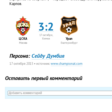
Карпов.
3:2
17 октября,
ЦСКА
Урал
Химки
Москва
Екатеринбург
Персона:
Cейду Думбия
17 октября 2015
• источник:
www.championat.com
Оставить первый комментарий