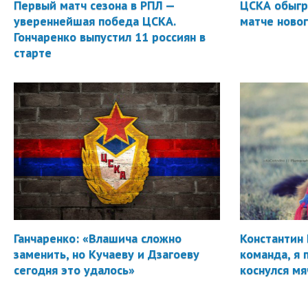
Первый матч сезона в РПЛ —
ЦСКА обыгр
увереннейшая победа ЦСКА.
матче новог
Гончаренко выпустил 11 россиян в
старте
Ганчаренко: «Влашича сложно
Константин 
заменить, но Кучаеву и Дзагоеву
команда, я 
сегодня это удалось»
коснулся мя