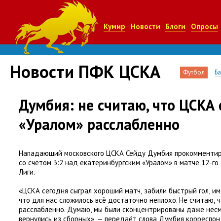
Кумир
Новости
Блоги
Опросы
Новости ПФК ЦСКА
Футбол
Б
Думбия: не считаю, что ЦСКА 
«Уралом» расслабленно
Нападающий московского ЦСКА Сейду Думбия прокомменти
со счётом 3:2 над екатеринбургским
«
Уралом» в матче 12-го
Лиги.
«ЦСКА сегодня сыграл хороший матч
,
забили быстрый гол
,
им
что для нас сложилось всё достаточно неплохо. Не считаю
,
ч
расслабленно. Думаю
,
мы были сконцентрированы даже несм
вернулись из сборных», — передаёт слова Думбия корреспо