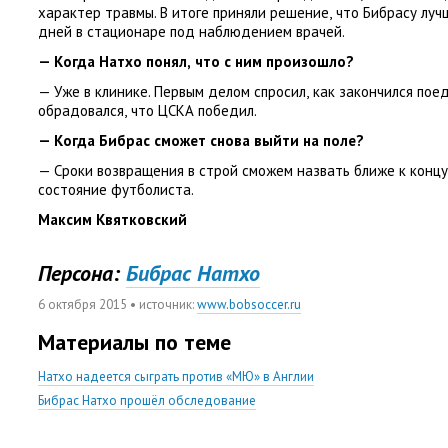
характер травмы. В итоге приняли решение
,
что Бибрасу луч
дней в стационаре под наблюдением врачей.
— Когда Натхо понял
,
что с ним произошло?
— Уже в клинике. Первым делом спросил
,
как закончился пое
обрадовался
,
что ЦСКА победил.
— Когда Бибрас сможет снова выйти на поле?
— Сроки возвращения в строй сможем назвать ближе к конц
состояние футболиста.
Максим Квятковский
Персона:
Бибрас Натхо
6 октября 2015
• источник:
www.bobsoccer.ru
Материалы по теме
Натхо надеется сыграть против «МЮ» в Англии
Бибрас Натхо прошёл обследование