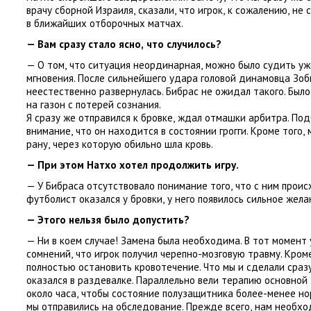
врачу сборной Израиля
,
сказали
,
что игрок
,
к сожалению
,
не 
в ближайших отборочных матчах.
— Вам сразу стало ясно
,
что случилось?
— О том
,
что ситуация неординарная
,
можно было судить уж
мгновения. После сильнейшего удара головой динамовца Зоб
неестественно развернулась. Бибрас не ожидал такого. Был
на газон с потерей сознания.
Я сразу же отправился к бровке
,
ждал отмашки арбитра. Под
внимание
,
что он находится в состоянии грогги. Кроме того
,
рану
,
через которую обильно шла кровь.
— При этом Натхо хотел продолжить игру.
— У Бибраса отсутствовало понимание того
,
что с ним прои
футболист оказался у бровки
,
у него появилось сильное жела
— Этого нельзя было допустить?
— Ни в коем случае! Замена была необходима. В тот момент 
сомнений
,
что игрок получил черепно-мозговую травму. Кром
полностью остановить кровотечение. Что мы и сделали сразу
оказался в раздевалке. Параллельно вели терапию основной
около часа
,
чтобы состояние полузащитника более-менее нор
мы отправились на обследование. Прежде всего
,
нам необхо