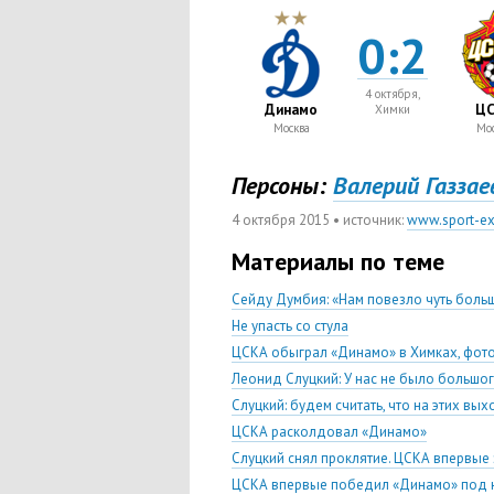
0:2
4 октября,
Динамо
ЦС
Химки
Москва
Мос
Персоны:
Валерий Газзаев
4 октября 2015
• источник:
www.sport-ex
Материалы по теме
Сейду Думбия: «Нам повезло чуть боль
Не упасть со стула
ЦСКА обыграл «Динамо» в Химках, фот
Леонид Слуцкий: У нас не было большог
Слуцкий: будем считать, что на этих в
ЦСКА расколдовал «Динамо»
Слуцкий снял проклятие. ЦСКА впервые 
ЦСКА впервые победил «Динамо» под 