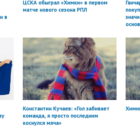
ЦСКА обыграл «Химки» в первом
Ганча
матче нового сезона РПЛ
покуп
н в
значи
осно
Константин Кучаев: «Гол забивает
Химик
ву
команда, я просто последним
коснулся мяча»