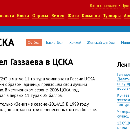
Вход с паролем
•
Прос
овости
Блоги
Опросы
Видео
Фото
Команда
Турниры
Ар
СКА
Футбол
Баскетбол
Хоккей
Женский футбол
Мини
л Газзаева в ЦСКА
Лент
Ганчаре
(
2:0) в матче 11-го тура чемпионата России ЦСКА
Делать
полуто
ким образом
,
армейцы превзошли свой лучший
восста
ах. В чемпионском сезоне-2003 ЦСКА под
ал в первых 11 турах 28 баллов.
Кучаев
жесток
 только
«
Зенит» в сезоне-2014/15. В 1999 году
топ-ур
чка
,
но сыграл на три перенесенных матча больше.
Чидера
сумас
13.09.2
матча