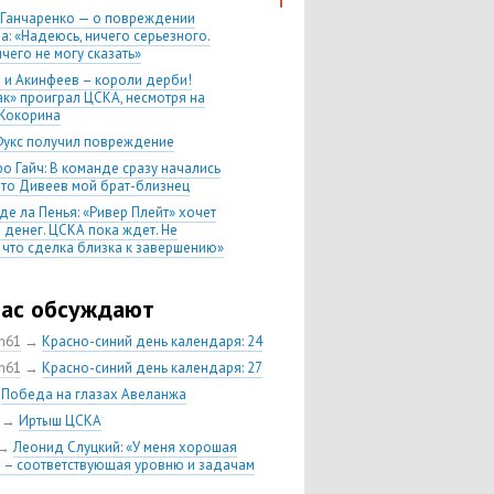
 Ганчаренко — о повреждении
а: «Надеюсь, ничего серьезного.
чего не могу сказать»
 и Акинфеев – короли дерби!
ак» проиграл ЦСКА, несмотря на
Кокорина
Фукс получил повреждение
о Гайч: В команде сразу начались
 что Дивеев мой брат-близнец
де ла Пенья: «Ривер Плейт» хочет
 денег. ЦСКА пока ждет. Не
, что сделка близка к завершению»
020 Химки — ЦСКА — 0:2. Обзор
час обсуждают
 матч сезона в РПЛ —
нейшая победа ЦСКА. Гончаренко
ch61
→
Красно-синий день календаря: 24
л 11 россиян в старте
ch61
→
Красно-синий день календаря: 27
нко — о Гайче: «Если покупаем за
→
Победа на глазах Авеланжа
 деньги, значит, рассчитываем как
овного форварда»
→
Иртыш ЦСКА
енко: «Влашича сложно заменить,
→
Леонид Слуцкий: «У меня хорошая
аеву и Дзагоеву сегодня это
 – соответствующая уровню и задачам
ь»