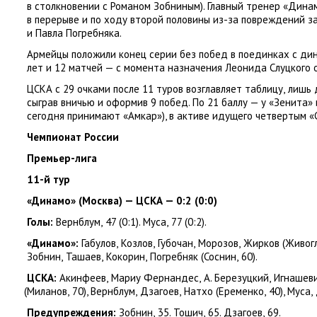
в столкновении с Романом Зобниным). Главный тренер
«
Динам
в перерыве и по ходу второй половины из-за повреждений 
и Павла Погребняка.
Армейцы положили конец серии без побед в поединках с дин
лет и 12 матчей — с момента назначения Леонида Слуцкого 
ЦСКА с 29 очками после 11 туров возглавляет таблицу
,
лишь 
сыграв вничью и оформив 9 побед. По 21 баллу — у «Зенита»
сегодня принимают
«
Амкар»), в активе идущего четвертым
«
Чемпионат России
Премьер-лига
11-й тур
«Динамо»
(
Москва) — ЦСКА — 0:2
(
0:0)
Голы:
Вернблум
,
47
(
0:1). Муса
,
77
(
0:2).
«Динамо»:
Габулов
,
Козлов
,
Губочан
,
Морозов
,
Жирков
(
Живог
Зобнин
,
Ташаев
,
Кокорин
,
Погребняк
(
Соснин
,
60).
ЦСКА:
Акинфеев
,
Мариу Фернандес
,
А. Березуцкий
,
Игнашев
(
Миланов
,
70), Вернблум
,
Дзагоев
,
Натхо
(
Еременко
,
40), Муса
,
Предупреждения:
Зобнин
,
35. Тошич
,
65. Дзагоев
,
69.