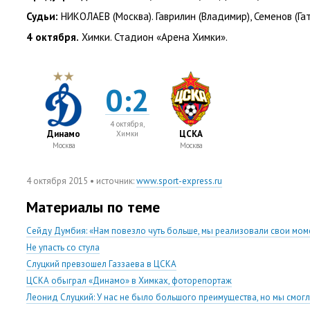
Судьи:
НИКОЛАЕВ
(
Москва). Гаврилин
(
Владимир), Семенов
(
Га
4 октября.
Химки. Стадион
«
Арена Химки».
0:2
4 октября,
Динамо
ЦСКА
Химки
Москва
Москва
4 октября 2015
• источник:
www.sport-express.ru
Материалы по теме
Сейду Думбия: «Нам повезло чуть больше, мы реализовали свои мом
Не упасть со стула
Слуцкий превзошел Газзаева в ЦСКА
ЦСКА обыграл «Динамо» в Химках, фоторепортаж
Леонид Слуцкий: У нас не было большого преимущества, но мы смогл