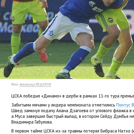
Фото:
Александр ФЕДОРОВ
ЦСКА победил
«
Динамо» в дерби в рамках 11-го тура премье
Забитыми мячами у лидера чемпионата отметились
Понтус 
Швед замкнул подачу Алана Дзагоева от углового флажка в 
а Муса завершил быстрый выпад
,
в котором Сейду Думбья не
Владимира Габулова.
В первом тайме ЦСКА из-за травмы потерял Бибраса Натхо
(