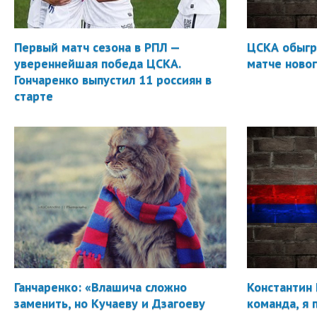
Первый матч сезона в РПЛ —
ЦСКА обыгр
увереннейшая победа ЦСКА.
матче новог
Гончаренко выпустил 11 россиян в
старте
Ганчаренко: «Влашича сложно
Константин 
заменить, но Кучаеву и Дзагоеву
команда, я 