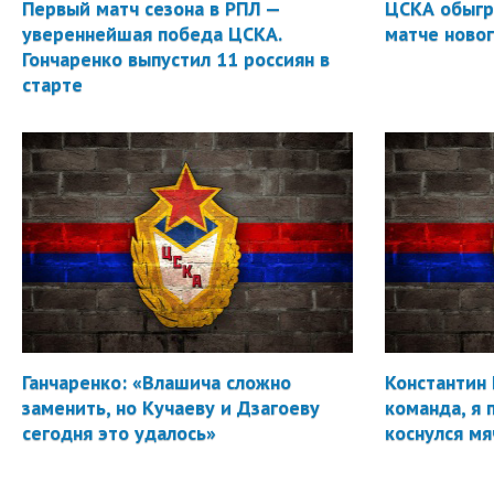
Первый матч сезона в РПЛ —
ЦСКА обыгр
увереннейшая победа ЦСКА.
матче новог
Гончаренко выпустил 11 россиян в
старте
Ганчаренко: «Влашича сложно
Константин 
заменить, но Кучаеву и Дзагоеву
команда, я 
сегодня это удалось»
коснулся мя