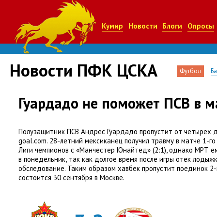
Кумир
Новости
Блоги
Опросы
Новости ПФК ЦСКА
Футбол
Б
Гуардадо не поможет ПСВ в м
Полузащитник ПСВ Андрес Гуардадо пропустит от четырех 
goal.com. 28-летний мексиканец получил травму в матче 1-го
Лиги чемпионов с «Манчестер Юнайтед»
(
2:1), однако МРТ е
в понедельник
,
так как долгое время после игры отек лодыж
обследование. Таким образом хавбек пропустит поединок 2-
состоится 30 сентября в Москве.