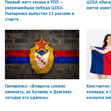
Первый матч сезона в РПЛ —
ЦСКА обыгр
увереннейшая победа ЦСКА.
матче новог
Гончаренко выпустил 11 россиян в
старте
Ганчаренко: «Влашича сложно
Константин 
заменить, но Кучаеву и Дзагоеву
команда, я 
сегодня это удалось»
коснулся мя