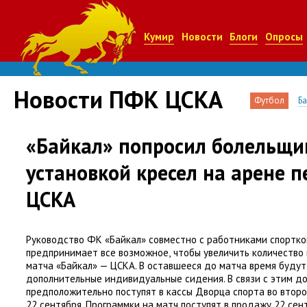
Кумир
Новости
Блоги
Опросы
Новости ПФК ЦСКА
Футбол
Б
«Байкал» попросил болельщи
установкой кресел на арене п
ЦСКА
Руководство ФК «Байкал» совместно с работниками спортк
предпринимает все возможное
,
чтобы увеличить количество
матча
«
Байкал» — ЦСКА. В оставшееся до матча время будут
дополнительные индивидуальные сидения. В связи с этим д
предположительно поступят в кассы Дворца спорта во второ
22 сентября. Программки на матч поступят в продажу 22 сен