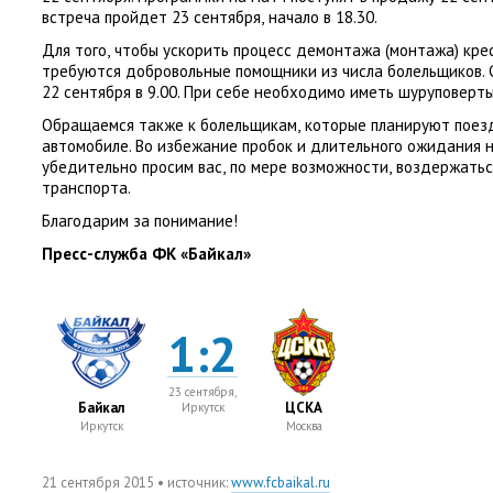
встреча пройдет 23 сентября
,
начало в 18.30.
Для того
,
чтобы ускорить процесс демонтажа
(
монтажа) кре
требуются добровольные помощники из числа болельщиков. 
22 сентября в 9.00. При себе необходимо иметь шуруповерты
Обращаемся также к болельщикам
,
которые планируют поезд
автомобиле. Во избежание пробок и длительного ожидания 
убедительно просим вас
,
по мере возможности
,
воздержаться
транспорта.
Благодарим за понимание!
Пресс-служба ФК «Байкал»
1:2
23 сентября,
Байкал
ЦСКА
Иркутск
Иркутск
Москва
21 сентября 2015
• источник:
www.fcbaikal.ru