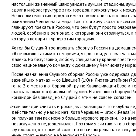
настоящий жизненный шанс увидеть лучшие стадионы
,
лучш
сдвиг в инфраструктуре этих городов
,
прикоснуться к межд
Не все жители этих городов имеют возможность выезжать за
ожиданием Чемпионата мира. Так что я хочу сказать всем 
планируют поехать в Россию
,
что они будут просто очарова
людей
,
особенно в регионах
,
с которыми они столкнуться
,
и 
которую подарит турнир этим городам».
Хотел бы Слуцкий тренировать сборную России на домашне
«Я не мыслю такими категориями
,
я просто иду от матча к м
далеко. Но безусловно
,
любому специалисту крайне престижн
свою национальную команду к домашнему Чемпионату мира»
После назначения Слуцкого сборная России уже одержала дв
важнейших матчах — со Швецией
(
1:0) и Лихтенштейном
(
7:
го на 2-е место в отборочной группе Квалификации Евро и т
шансы на выход в финальный турнир. Нынешнюю сборную Ро
командой без звезд
,
но Слуцкий с этим не совсем согласен.
«
Если звездой считать игроков
,
выступающих в топ-клубах в
действительно у нас их нет. Хотя Черышев — игрок „Реала“, 
он получал там как можно больше игрового времени. Но на мо
незаслуженно недооценивают. Поэтому я считаю
,
что в сбо
футболисты
,
которым абсолютно по силам решать те текущ
ними стоят — выход на Чемпионат Европы».