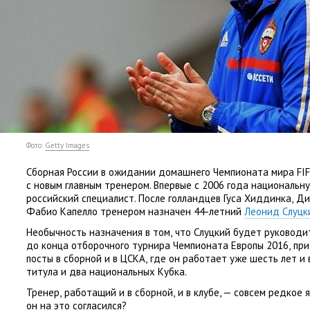
Фото:
Getty Images
Сборная России в ожидании домашнего Чемпионата мира FIF
с новым главным тренером. Впервые с 2006 года национальн
российский специалист. После голландцев Гуса Хиддинка
,
Ди
Фабио Капелло тренером назначен 44-летний
Леонид Слуцк
Необычность назначения в том
,
что Слуцкий будет руководи
до конца отборочного турнира Чемпионата Европы 2016
,
при
посты в сборной и в ЦСКА
,
где он работает уже шесть лет и
титула и два национальных Кубка.
Тренер
,
работащий и в сборной
,
и в клубе, — совсем редкое 
он на это согласился?