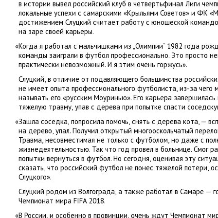
в истории вывел российский клуб в четвертьфинал Лиги чемп
локальные успехи с самарскими
«
Крыльями Советов» и ФК «М
достижением Слуцкий считает работу с юношеской команд
на заре своей карьеры.
«
Когда я работал с мальчишками из „Олимпии“ 1982 года рож
команды заиграли в футбол профессионально. Это просто н
практически невозможный. И я этим очень горжусь».
Слуцкий
,
в отличие от подавляющего большинства российски
не имеет опыта профессионального футболиста
,
из-за чего 
называть его
«
русским Моуринью». Его карьера завершилась 
тяжелую травму
,
упав с дерева при попытке спасти соседску
«
Зашла соседка
,
попросила помочь
,
снять с дерева кота, — вс
на дерево
,
упал. Получил открытый многооскольчатый перело
Травма
,
несовместимая не только с футболом
,
но даже с по
жизнедеятельностью. Так что год провел в больнице. Смог р
попытки вернуться в футбол. Но сегодня
,
оценивая эту ситуа
сказать
,
что российский футбол не понес тяжелой потери
,
о
Слуцкого».
Слуцкий родом из Волгограда
,
а также работал в Самаре — 
Чемпионат мира FIFA 2018.
«
В России
,
и особенно в провинции
,
очень ждут Чемпионат мир