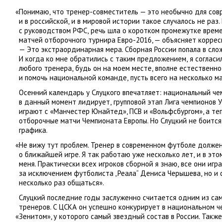
«
Понимаю
,
что тренер-совместитель — это необычно для со
и в российской
,
и в мировой истории такое случалось не раз
с руководством РФС
,
речь шла о коротком промежутке врем
матчей отборочного турнира Евро-2016, — объясняет корре
— Это экстраординарная мера. Сборная России попала в слож
И когда ко мне обратились с таким предложением
,
я согласи
любого тренера
,
будь он на моем месте
,
вполне естественно
и помочь национальной команде
,
пусть всего на несколько м
Осенний календарь у Слуцкого впечатляет: национальный ч
в данный момент лидирует
,
групповой этап Лига чемпионов
играют с «Манчестер Юнайтед», ПСВ и «Вольфсбургом», а т
отборочные матчи Чемпионата Европы. Но Слуцкий не боится
графика.
«
Не вижу тут проблем. Тренер в современном футболе долже
о ближайшей игре. Я так работаю уже несколько лет
,
и в это
меня. Практически всех игроков сборной я знаю
,
все они игр
за исключением футболиста „Реала“ Дениса Черышева
,
но и 
несколько раз общаться».
Слуцкий последние годы заслуженно считается одним из са
тренеров. С ЦСКА он успешно конкурирует в национальном ч
«
Зенитом», у которого самый звездный состав в России. Также