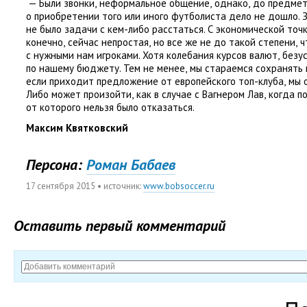
— Были звонки
,
неформальное общение
,
однако
,
до предмет
о приобретении того или иного футболиста дело не дошло. 
не было задачи с кем-либо расстаться. С экономической точ
конечно
,
сейчас непростая
,
но все же не до такой степени
,
ч
с нужными нам игроками. Хотя колебания курсов валют
,
безу
по нашему бюджету. Тем не менее
,
мы стараемся сохранять 
если приходит предложение от европейского топ-клуба
,
мы 
Либо может произойти
,
как в случае с Вагнером Лав
,
когда п
от которого нельзя было отказаться.
Максим Квятковский
Персона:
Роман Бабаев
17 сентября 2015
• источник:
www.bobsoccer.ru
Оставить первый комментарий