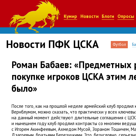
Кумир
Новости
Блоги
Опросы
Новости ПФК ЦСКА
Футбол
Б
Роман Бабаев: «Предметных 
покупке игроков ЦСКА этим л
было»
После того
,
как на прошлой неделе армейский клуб продлил 
Вернблумом
,
можно сказать
,
что практически у всех ключев
на данный момент действуют длительные соглашения с ЦСКА
и нынешнем году клуб продлил контракты со многими ведущ
с Игорем Акинфеевым
,
Ахмедом Мусой
,
Зораном Тошичем
,
Ма
Дзагоевым
,
братьями Березуцкими. Это
,
безусловно
,
серьезн