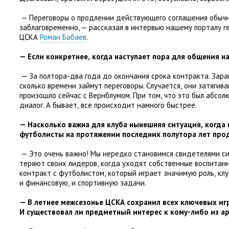
— Переговоры о продлении действующего соглашения обыч
заблаговременно, — рассказал в интервью нашему порталу 
ЦСКА
Роман Бабаев
.
— Если конкретнее
,
когда наступает пора для общения на
— За полтора-два года до окончания срока контракта. Зар
сколько времени займут переговоры. Случается
,
они затягив
произошло сейчас с Вернблумом. При том
,
что это был абсол
диалог. А бывает
,
все происходит намного быстрее.
— Насколько важна для клуба нынешняя ситуация
,
когда
футболисты на протяжении последних полутора лет про
— Это очень важно! Мы нередко становимся свидетелями с
теряют своих лидеров
,
когда уходят собственные воспитанн
контракт с футболистом
,
который играет значимую роль
,
кл
и финансовую
,
и спортивную задачи.
— В летнее межсезонье ЦСКА сохранил всех ключевых иг
И существовал ли предметный интерес к кому-либо из а