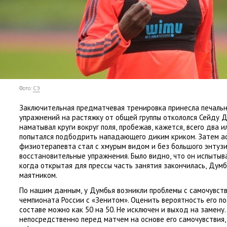
Фото:
СЭ
Заключительная предматчевая тренировка принесла печальну
упражнений на растяжку от общей группы откололся Сейду 
наматывал круги вокруг поля
,
пробежав
,
кажется
,
всего два и
попытался подбодрить нападающего диким криком. Затем 
физиотерапевта стал с хмурым видом и без большого энтуз
восстановительные упражнения. Было видно
,
что он испытыв
когда открытая для прессы часть занятия закончилась
,
Думб
маятником.
По нашим данным
,
у Думбья возникли проблемы с самочувст
чемпионата России с «Зенитом». Оценить вероятность его п
составе можно как 50 на 50. Не исключен и выход на замену
непосредственно перед матчем на основе его самочувствия
,