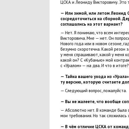
ЦСКА и Леониду Викторовичу. Это 
— Или зимой
,
или летом Леонид 
сосредоточиться на сборной. Де
соглашались на этот вариант?
— Нет. Я понимаю
,
что всем интере
Викторовича. Мне — нет. Он попроси
Нового года или в новом сезоне
,
га
безумно скоротечна. Какой резон 
у меня спрашивают
,
какой у меня к
какой он? С «Кубанью» мой контрак
с «Уралом» — на два. И что в итоге
— Тайна вашего ухода из «Урала»
ту версию
,
которую считаете доп
— Следующий вопрос
,
пожалуйста.
— Вы не жалеете
,
что вообще сог
— Абсолютно нет. В команде была 
мои требования. Но так сложилась 
— В чём отличие ЦСКА от команд