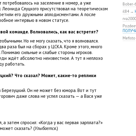
ут потребовалось на заселение в номер
,
а уже
удалос
Bober-
к Леонида Слуцкого присутствовал на теоретическом
Констан
il84
→
ретили его дружными аплодисментами. А после
команд
rva200
мяча»
робное интервью в новом статусе.
Pozdee
ЦСКА о
ПОЛУЧ
овой команде. Волновались
,
как вас встретят?
нового
Mefisto
Адольф
еобычными. Но не могу сказать
,
что я волновался.
ЦСКА
два раза был на сборах у ЦСКА. Кроме этого
,
много
ВЭБ по
 Понимаю сильные и слабые стороны игроков.
этому?
еди ждёт абсолютно неизвестное. А тут я неплохо
Джоке
ду работать.
ЦСКА —
уцкий? Что сказал? Может
,
какие-то реплики
Не уво
 Березуцкий. Он не может без юмора. Вот и тут
орович даже слова не успел сказать — а Вася уже
л
,
а затем спросил: «Когда у вас первая зарплата?»
 может сказать?
(
Улыбается.
)