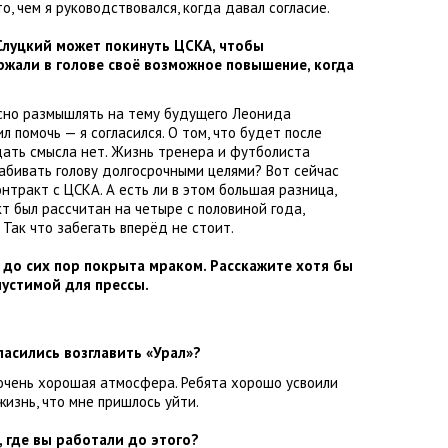
то
,
чем я руководствовался
,
когда давал согласие.
Слуцкий может покинуть ЦСКА
,
чтобы
ржали в голове своё возможное повышение
,
когда
сно размышлять на тему будущего Леонида
л помочь — я согласился. О том
,
что будет после
дать смысла нет. Жизнь тренера и футболиста
забивать голову долгосрочными целями? Вот сейчас
онтракт с ЦСКА. А есть ли в этом большая разница
,
т был рассчитан на четыре с половиной года
,
? Так что забегать вперёд не стоит.
 до сих пор покрыта мраком. Расскажите хотя бы
устимой для прессы.
ласились возглавить
«
Урал»?
очень хорошая атмосфера. Ребята хорошо усвоили
жизнь
,
что мне пришлось уйти.
,
где вы работали до этого?