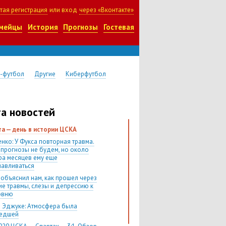
тая регистрация
или вход
через «Вконтакте»
мейцы
История
Прогнозы
Гостевая
-футбол
Другие
Киберфутбол
а новостей
ста — день в истории ЦСКА
нко: У Фукса повторная травма.
 прогнозы не будем, но около
ра месяцев ему еще
навливаться
 объяснил нам, как прошел через
ие травмы, слезы и депрессию к
овню
 Эджуке: Атмосфера была
шедшей