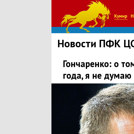
Кумир
Н
Новости ПФК Ц
Гончаренко: о то
года, я не думаю