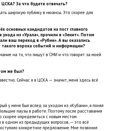
 ЦСКА? За что будете отвечать?
щать широкую публику в нюансы. Это скорее для
рёх основных кандидатов на пост главного
е ухода из «Урала», прочили в «Зенит». Потом
али ваш переход в «Рубин». А вы оказались
от такого вороха событий и информации?
мание на то
,
что пишут в СМИ и что говорят за моей
том же был?
звестно. Сейчас я в ЦСКА — значит
,
меня здесь всё
рый у меня был вслед за уходом из «Кубани», я понял
большие паузы в работе. Поэтому после расставания
но скорее определиться с новым местом
и в одном из предыдущих вопросов, — это всё
поступило конкретное предложение. Мне позвонил