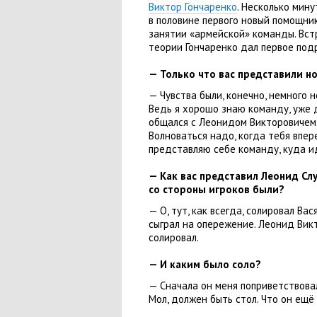
Виктор Гончаренко
. Несколько мин
в половине первого новый помощни
занятии
«
армейской» команды. Вст
теории Гончаренко дал первое под
— Только что вас представили н
— Чувства были
,
конечно
,
немного н
Ведь я хорошо знаю команду
,
уже 
общался с Леонидом Викторовичем.
Волноваться надо
,
когда тебя впер
представляю себе команду
,
куда и
— Как вас представил Леонид Сл
со стороны игроков были?
— О
,
тут
,
как всегда
,
солировал Вася
сыграл на опережение. Леонид Викт
солировал.
— И каким было соло?
— Сначала он меня поприветствова
Мол
,
должен быть стол. Что он ещё