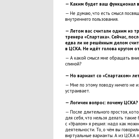
— Каким будет ваш функционал в
— Не думаю
,
что есть смысл посвя
внутреннего пользования.
— Летом вас считали одним из т
тренера
«
Спартака». Сейчас
,
посл
едва ли не решённым делом счит
в ЦСКА. Не идёт голова кругом 
— А какой смысл мне обращать вни
спиной?
— Но вариант со «Спартаком» ле
— Мне по этому поводу ничего не и
устраивает.
— Логичен вопрос: почему ЦСКА?
— После длительного простоя
,
кото
для себя
,
что нельзя делать такие 
с «Уралом» я решил: надо как мож
деятельности. То
,
о чём вы говорил
виртуальные варианты. А из ЦСКА 