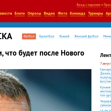
Вход с паролем
•
Прос
овости
Блоги
Опросы
Видео
Фото
Команда
Турниры
Ар
СКА
Футбол
Баскетбол
Хоккей
Женский футбол
Мини
м, что будет после Нового
Лент
7 авгу
Ганчаре
Делать
полуто
восста
Кучаев
жесток
топ-ур
Чидера
сумас