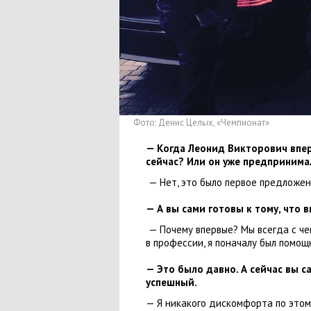
Фото: Денис Целых
,
«Чемпионат»
— Когда Леонид Викторович впер
сейчас? Или он уже предпринима
— Нет
,
это было первое предложен
— А вы сами готовы к тому
,
что в
— Почему впервые? Мы всегда с че
в профессии
,
я поначалу был помощ
— Это было давно. А сейчас вы 
успешный.
— Я никакого дискомфорта по этом