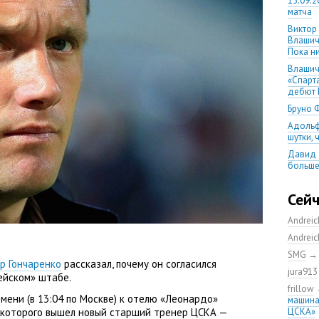
13.09.2
матча
Виктор
Влашич
Пока ни
Влашич
«Спарт
дебют 
Бруно 
Адольф
шутки,
Давид 
больше
уверен
08.08.2
Сей
матча
Andrei
Первый
уверен
Andrei
выпусти
SMG
Ганчаре
р Гончаренко
рассказал
,
почему он согласился
jura913
большие
ейском» штабе.
на осн
frillow
емени
(
в 13:04 по Москве) к отелю
«
Леонардо»
машина
Ганчар
 которого вышел новый старший тренер ЦСКА —
ЦСКА»
но Куч