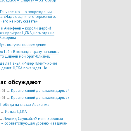
020 ЦСКА — Спартак — 3:1. Обзор
 Ганчаренко — о повреждении
а: «Надеюсь, ничего серьезного.
чего не могу сказать»
 и Акинфеев – короли дерби!
ак» проиграл ЦСКА, несмотря на
Кокорина
Фукс получил повреждение
о Гайч: В команде сразу начались
 что Дивеев мой брат-близнец
де ла Пенья: «Ривер Плейт» хочет
 денег. ЦСКА пока ждет. Не
, что сделка близка к завершению»
020 Химки — ЦСКА — 0:2. Обзор
час обсуждают
ch61
→
Красно-синий день календаря: 24
 матч сезона в РПЛ —
нейшая победа ЦСКА. Гончаренко
ch61
→
Красно-синий день календаря: 27
л 11 россиян в старте
→
Победа на глазах Авеланжа
нко — о Гайче: «Если покупаем за
→
Иртыш ЦСКА
 деньги, значит, рассчитываем как
овного форварда»
→
Леонид Слуцкий: «У меня хорошая
 – соответствующая уровню и задачам
енко: «Влашича сложно заменить,
аеву и Дзагоеву сегодня это