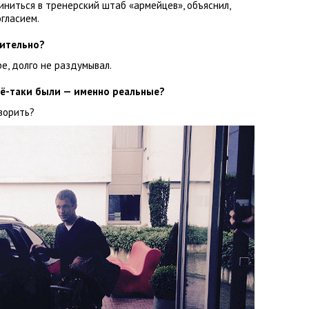
иниться в тренерский штаб
«
армейцев», объяснил
,
огласием.
мительно?
ре
,
долго не раздумывал.
сё-таки были — именно реальные?
ворить?