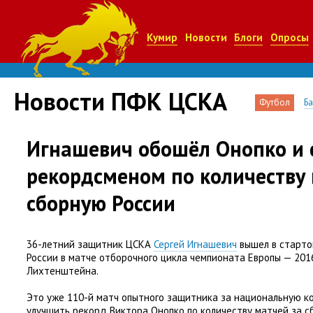
Кумир
Новости
Блоги
Опросы
Новости ПФК ЦСКА
Футбол
Б
Игнашевич обошёл Онопко и 
рекордсменом по количеству 
сборную России
36-летний защитник ЦСКА
Сергей Игнашевич
вышел в старто
России в матче отборочного цикла чемпионата Европы — 201
Лихтенштейна.
Это уже 110-й матч опытного защитника за национальную к
улучшить рекорд Виктора Онопко по количеству матчей за с