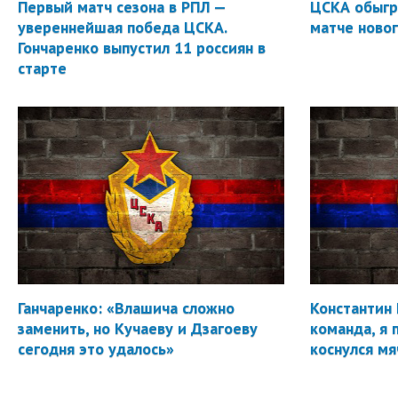
Первый матч сезона в РПЛ —
ЦСКА обыгр
увереннейшая победа ЦСКА.
матче новог
Гончаренко выпустил 11 россиян в
старте
Ганчаренко: «Влашича сложно
Константин 
заменить, но Кучаеву и Дзагоеву
команда, я 
сегодня это удалось»
коснулся мя