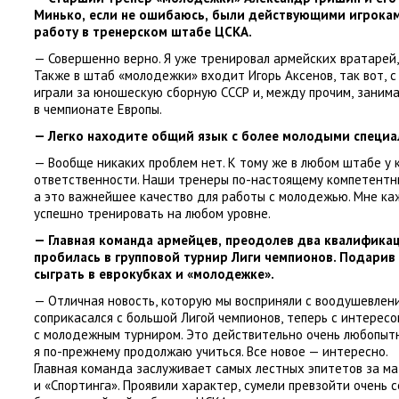
Минько
,
если не ошибаюсь
,
были действующими игрока
работу в тренерском штабе ЦСКА.
— Совершенно верно. Я уже тренировал армейских вратарей
,
Также в штаб
«
молодежки» входит Игорь Аксенов
,
так вот
,
с
играли за юношескую сборную СССР и
,
между прочим
,
занима
в чемпионате Европы.
— Легко находите общий язык с более молодыми специ
— Вообще никаких проблем нет. К тому же в любом штабе у 
ответственности. Наши тренеры по-настоящему компетентн
а это важнейшее качество для работы с молодежью. Мне ка
успешно тренировать на любом уровне.
— Главная команда армейцев
,
преодолев два квалифика
пробилась в групповой турнир Лиги чемпионов. Подарив
сыграть в еврокубках и «молодежке».
— Отличная новость
,
которую мы восприняли с воодушевлени
соприкасался с большой Лигой чемпионов
,
теперь с интерес
с молодежным турниром. Это действительно очень любопыт
я по-прежнему продолжаю учиться. Все новое — интересно.
Главная команда заслуживает самых лестных эпитетов за ма
и «Спортинга». Проявили характер
,
сумели превзойти очень с