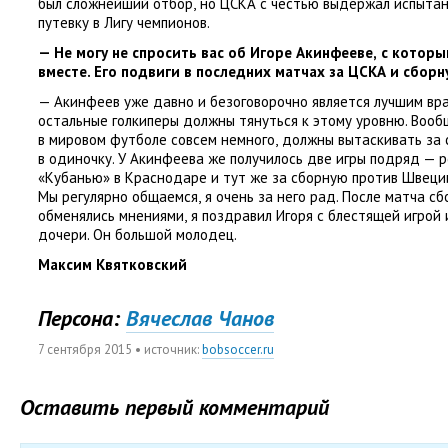
был сложнейший отбор
,
но ЦСКА с честью выдержал испытани
путевку в Лигу чемпионов.
— Не могу не спросить вас об Игоре Акинфееве
,
с которы
вместе. Его подвиги в последних матчах за ЦСКА и сборну
— Акинфеев уже давно и безоговорочно является лучшим вра
остальные голкиперы должны тянуться к этому уровню. Вооб
в мировом футболе совсем немного
,
должны вытаскивать за 
в одиночку. У Акинфеева же получилось две игры подряд — 
«Кубанью» в Краснодаре и тут же за сборную против Швеци
Мы регулярно общаемся
,
я очень за него рад. После матча с
обменялись мнениями
,
я поздравил Игоря с блестящей игрой 
дочери. Он большой молодец.
Максим Квятковский
Персона:
Вячеслав Чанов
7 сентября 2015
• источник:
bobsoccer.ru
Оставить первый комментарий