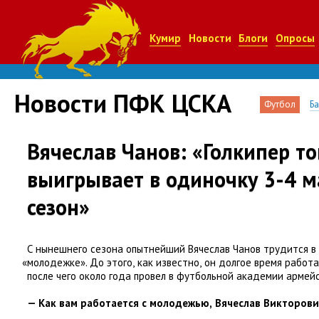
Кумир
Новости
Блоги
Опросы
Новости ПФК ЦСКА
Футбол
Б
Вячеслав Чанов: «Голкипер т
выигрывает в одиночку 3-4 м
сезон»
С нынешнего сезона опытнейший Вячеслав Чанов трудится в
«
молодежке». До этого
,
как известно
,
он долгое время работ
после чего около года провел в футбольной академии армейс
— Как вам работается с молодежью
,
Вячеслав Викторови