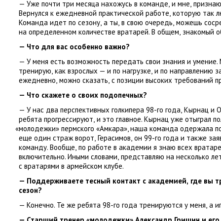
— Уже почти три месяца нахожусь в команде
,
и мне
,
признаю
Вернулся к ежедневной практической работе
,
которую так 
Команда идет по сезону
,
а ты
,
в свою очередь
,
можешь соср
на определенном количестве вратарей. В общем
,
знакомый о
— Что для вас особенно важно?
— У меня есть возможность передать свои знания и умение
тренирую
,
как взрослых — и по нагрузке
,
и по направлению з
ежедневно
,
можно сказать
,
с позиции высоких требований п
— Что скажете о своих подопечных?
— У нас два перспективных голкипера 98-го года
,
Кырнац и О
ребята прогрессируют
,
и это главное. Кырнац уже отыграл п
«
молодежки» пермского
«
Амкара», наша команда одержала по
еще один страж ворот
,
Герасимов
,
он 99-го года и также за
команду. Вообще
,
по работе в академии я знаю всех вратаре
включительно. Иными словами
,
представляю на несколько ле
с вратарями в армейском клубе.
— Поддерживаете тесный контакт с академией
,
где вы 
сезон?
— Конечно. Те же ребята 98-го года тренируются у меня
,
а и
— Старший тренер
«
молодежки» Александр Гришин и ег