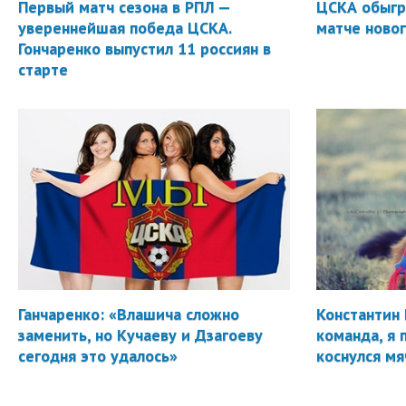
Первый матч сезона в РПЛ —
ЦСКА обыгр
увереннейшая победа ЦСКА.
матче новог
Гончаренко выпустил 11 россиян в
старте
Ганчаренко: «Влашича сложно
Константин 
заменить, но Кучаеву и Дзагоеву
команда, я 
сегодня это удалось»
коснулся мя