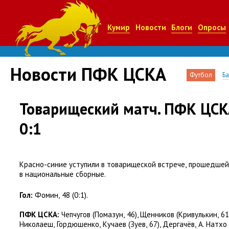
Кумир
Новости
Блоги
Опросы
Новости ПФК ЦСКА
Футбол
Б
Товарищеский матч. ПФК ЦСК
0:1
Красно-синие уступили в товарищеской встрече
,
прошедшей 
в национальные сборные.
Гол:
Фомин
,
48
(
0:1).
ПФК ЦСКА:
Чепчугов
(
Помазун
,
46), Щенников
(
Кривулькин
,
61
Николаеш
,
Гордюшенко
,
Кучаев
(
Зуев
,
67), Дергачёв
,
А. Натхо