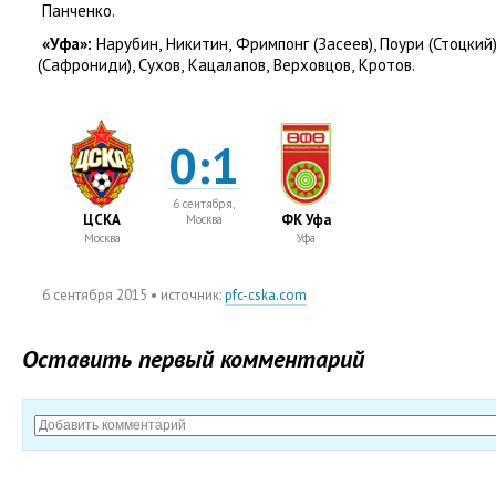
Панченко.
«Уфа»:
Нарубин
,
Никитин
,
Фримпонг
(
Засеев), Поури
(
Стоцкий
(
Сафрониди), Сухов
,
Кацалапов
,
Верховцов
,
Кротов.
0:1
6 сентября,
ЦСКА
ФК Уфа
Москва
Москва
Уфа
6 сентября 2015
• источник:
pfc-cska.com
Оставить первый комментарий