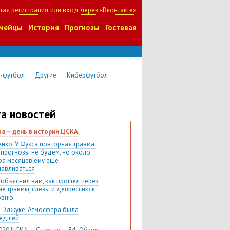
тая регистрация
или вход
через «Вконтакте»
мейцы
История
Прогнозы
Гостевая
-футбол
Другие
Киберфутбол
а новостей
ста — день в истории ЦСКА
нко: У Фукса повторная травма.
 прогнозы не будем, но около
ра месяцев ему еще
навливаться
 объяснил нам, как прошел через
ие травмы, слезы и депрессию к
овню
 Эджуке: Атмосфера была
шедшей