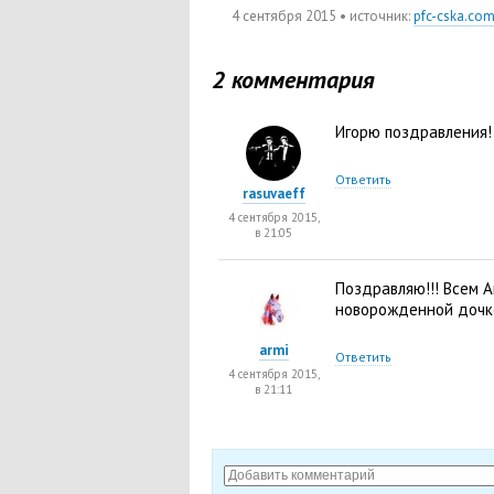
4 сентября 2015
• источник:
pfc-cska.co
2 комментария
Игорю поздравления!
Ответить
rasuvaeff
4 сентября 2015,
в 21:05
Поздравляю!!! Всем А
новорожденной дочк
armi
Ответить
4 сентября 2015,
в 21:11