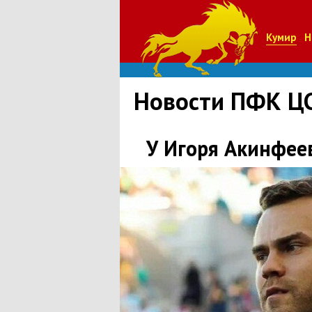
Кумир
Н
Новости ПФК Ц
У Игоря Акинфее