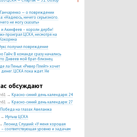
020 ЦСКА — Спартак — 3:1. Обзор
 Ганчаренко — о повреждении
а: «Надеюсь, ничего серьезного.
чего не могу сказать»
 и Акинфеев – короли дерби!
ак» проиграл ЦСКА, несмотря на
Кокорина
Фукс получил повреждение
о Гайч: В команде сразу начались
 что Дивеев мой брат-близнец
де ла Пенья: «Ривер Плейт» хочет
 денег. ЦСКА пока ждет. Не
, что сделка близка к завершению»
020 Химки — ЦСКА — 0:2. Обзор
час обсуждают
ch61
→
Красно-синий день календаря: 24
 матч сезона в РПЛ —
нейшая победа ЦСКА. Гончаренко
ch61
→
Красно-синий день календаря: 27
л 11 россиян в старте
→
Победа на глазах Авеланжа
нко — о Гайче: «Если покупаем за
→
Иртыш ЦСКА
 деньги, значит, рассчитываем как
овного форварда»
→
Леонид Слуцкий: «У меня хорошая
 – соответствующая уровню и задачам
енко: «Влашича сложно заменить,
аеву и Дзагоеву сегодня это