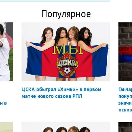
Популярное
ЦСКА обыграл «Химки» в первом
Ганча
матче нового сезона РПЛ
покуп
н в
значи
осно