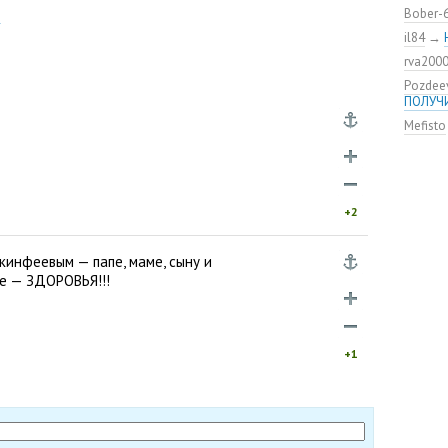
удалос
Bober-
m
Констан
il84
→
команд
rva200
мяча»
Pozdee
ЦСКА о
ПОЛУЧ
нового
Mefisto
Адольф
ЦСКА
ВЭБ по
этому?
Джоке
+2
ЦСКА —
Не уво
кинфеевым — папе, маме, сыну и
е — ЗДОРОВЬЯ!!!
+1