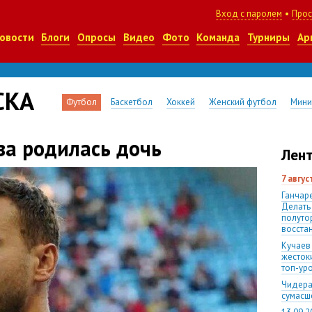
Вход с паролем
•
Прос
овости
Блоги
Опросы
Видео
Фото
Команда
Турниры
Ар
СКА
Футбол
Баскетбол
Хоккей
Женский футбол
Мини
ва родилась дочь
Лент
7 авгу
Ганчаре
Делать
полуто
восста
Кучаев
жесток
топ-ур
Чидера
сумас