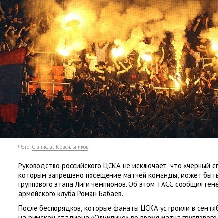
Фото:
Станислав Красильников
Руководство российского ЦСКА не исключает
,
что
«
черный с
которым запрещено посещение матчей команды
,
может быть
группового этапа Лиги чемпионов. Об этом ТАСС сообщил ге
армейского клуба Роман Бабаев.
После беспорядков
,
которые фанаты ЦСКА устроили в сентя
на римском стадионе
«
Олимпико» во время матча группового