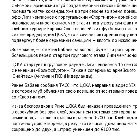
с «Ромой», армейский клуб создал
«
черный список» болельщи
посещать матчи команды. Уже в этом сезоне во время домаш
офф Лиги чемпионов с португальским
«
Спортингом» армейск
использовали пиротехнику
,
что ставит под угрозу сам факт у
клубном турнире Европы. Союз европейских футбольных асс
сезоне предупредил ЦСКА
,
что в случае повторения наруше
подвергнут более серьезным санкциям — вплоть до исключен
«
Возможно», — ответил Бабаев на вопрос
,
будет ли расширен
болельщиков перед стартом группового этапа Лиги чемпионо
ЦСКА стартует в групповом раунде Лиги чемпионов 15 сент
с немецким
«
Вольфсбургом». Также в соперниках армейского
Юнайтед»
(
Англия) и ПСВ
(
Нидерланды).
Ранее Бабаев сообщил ТАСС
,
что ЦСКА направил в адрес УЕ
в котором клуб объясняет свою позицию относительно пове
со «Спортингом».
Из-за беспорядков в Риме ЦСКА был наказан проведением 
в еврокубках без зрителей
,
закрытием гостевых секторов на
чемпионов
,
а также штрафом в размере €200 тыс. Клуб пода
частично удовлетворена
,
в результате число домашних матч
сокращено до двух
,
а штраф уменьшен до €100 тыс.