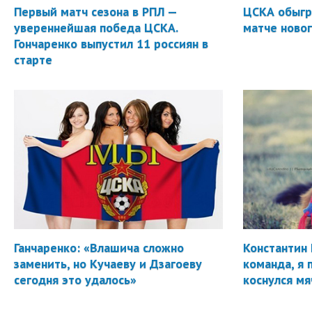
Первый матч сезона в РПЛ —
ЦСКА обыгр
увереннейшая победа ЦСКА.
матче новог
Гончаренко выпустил 11 россиян в
старте
Ганчаренко: «Влашича сложно
Константин 
заменить, но Кучаеву и Дзагоеву
команда, я 
сегодня это удалось»
коснулся мя