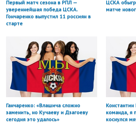
Первый матч сезона в РПЛ —
ЦСКА обыгр
увереннейшая победа ЦСКА.
матче новог
Гончаренко выпустил 11 россиян в
старте
Ганчаренко: «Влашича сложно
Константин 
заменить, но Кучаеву и Дзагоеву
команда, я 
сегодня это удалось»
коснулся мя