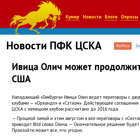
Кумир
Новости
Блоги
Опросы
Новости ПФК ЦСКА
Футбол
Б
Ивица Олич может продолжит
США
Нападающий
«
Гамбурга» Ивица Олич ведет переговоры с дв
клубами — «Орландо» и «Сэтлом». Действующее соглашение
ЦСКА с немецким клубом рассчитано до 2016 года.
— Прошлой зимой и этим августом я вел переговоры с «Сиэтл
приводит Bild слова Олича. — Окончательное решение будет
Произойти может все
,
что угодно.