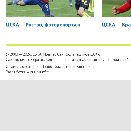
ЦСКА — Ростов, фоторепортаж
ЦСКА — Кра
© 2003 — 2026, CSKA.INternet. Cайт болельщиков ЦСКА
Сайт может содержать контент, не предназначенный для лиц младше 16-
О сайте
Соглашение
Правообладателям
Викторина
Разработка —
rasuvaeff™